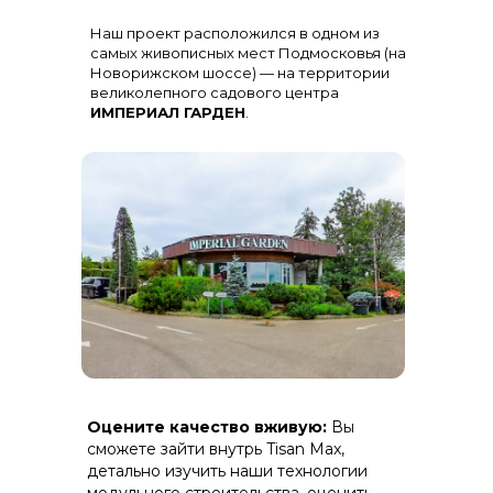
Остекление
: Огромная панорама с
Наш проект расположился в одном из
алюминиевыми импостами
черного цвета для жесткости и
самых живописных мест Подмосковья (на
стиля
Новорижском шоссе) — на территории
великолепного садового центра
ИМПЕРИАЛ ГАРДЕН
.
Терраса
: Полная зашивка ДПК
Оцените качество вживую:
Вы
(дерево-полимерный композит) на
скрытом крепеже.
сможете зайти внутрь Tisan Max,
детально изучить наши технологии