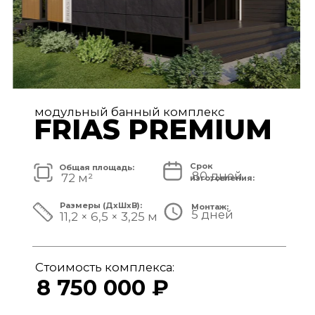
модульный банный комплекс
TISAN LUXE
Срок
Общая площадь:
80 дней
48 м²
изготовления:
Размеры (ДxШxВ):
Монтаж:
5 дней
11,7 × 3,9 × 3,25 м
Стоимость комплекса:
6 950 000 ₽
СМОТРЕТЬ ПРОЕКТ