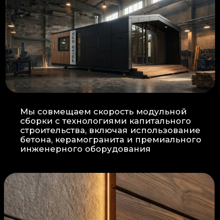
Прокладка
: Кабель проходит в
нишах контр-бруса, не
нарушая целостность
утеплителя.