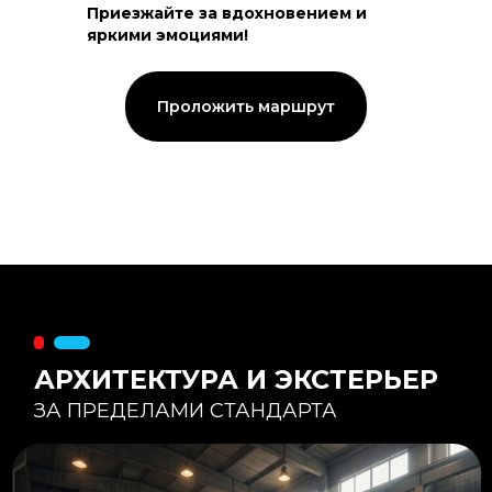
Приезжайте за вдохновением и
яркими эмоциями!
Тепловой контур:
Стены — 150 мм утепления,
Кровля — 200 мм.
Стропильная система из доски -
Проложить маршрут
45×195 мм.
Комфортная температура даже при
-20°С и ниже
Несущая способность:
Мощные несущие стойки
и балки снимают
нагрузку с панорамного
остекления
Утеплитель
:
Используется каменная
вата «Техноблок» — он
жесткий и не дает усадки
(не оседает) со
временем.