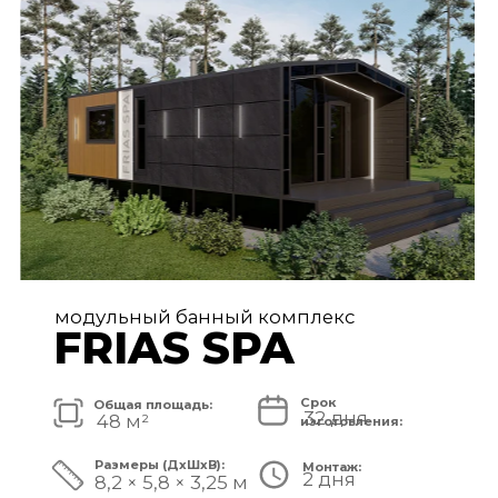
FRIAS PREMIUM
Срок
Общая площадь:
80 дней
72 м²
изготовления:
Размеры (ДxШxВ):
Монтаж:
5 дней
11,2 × 6,5 × 3,25 м
Стоимость комплекса:
8 750 000 ₽
СМОТРЕТЬ ПРОЕКТ