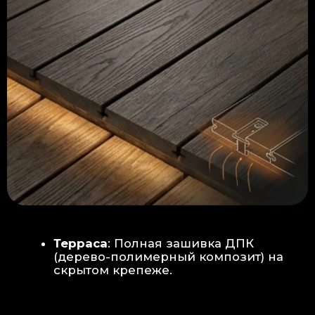
Керамогранит
укладывается под
гребенку прямо на бетон —
надежность камня.
Встроенный электрический
теплый пол: по всей площади
комплекса, интегрирован прямо
в плиту для равномерного
прогрева
Армированная бетонная плита (5
см):
Заливается поверх