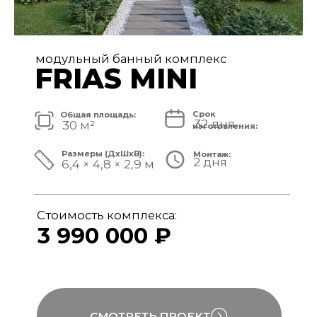
модульный банный комплекс
FRIAS
Срок
Общая площадь:
32 дня
40 м²
изготовления:
Размеры (ДxШxВ):
Монтаж:
2 дня
8,4 × 4,8 × 3,1 м
Стоимость комплекса:
4 890 000 ₽