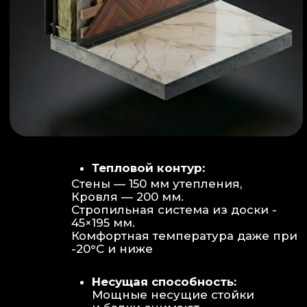
Объем:
Высота потолков 2.70 м
создает огромное пространство для
отдыха не типичное для модульных
конструкций.
Бесшовность:
Стык модулей
практически незаметен, плитка и
декор переходят без визуальных
разрывов.
Отделка:
Интерьер с использованием
декоративных реек и керамогранита.