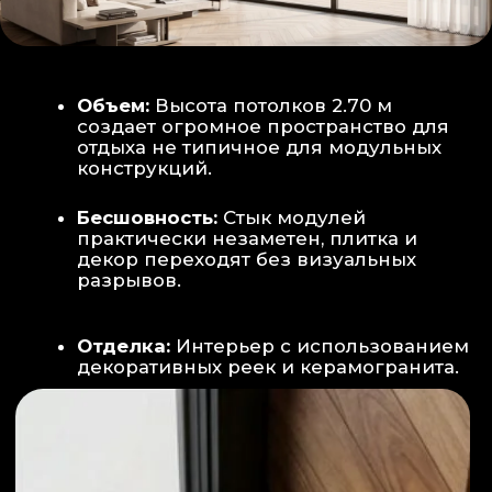
Smart-управление:
Во всех зонах
установлены Wi-Fi терморегуляторы,
позволяющие управлять климатом
дистанционно с телефона
Умный дом:
Предусмотрена
интеграция с голосовым помощником
Алиса, а также возможность установки
умных розеток и выключателей (по
дополнительному запросу).
ИНТЕРЬЕР:
САНУЗЕЛ И ТЕХНИЧЕСКИЙ БЛОК