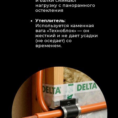
Откосы без пластика:
Ламинат
уложен «елочкой» прямо на
откосы, вплотную к
алюминиевому профилю без
наличников и видимого
герметика.