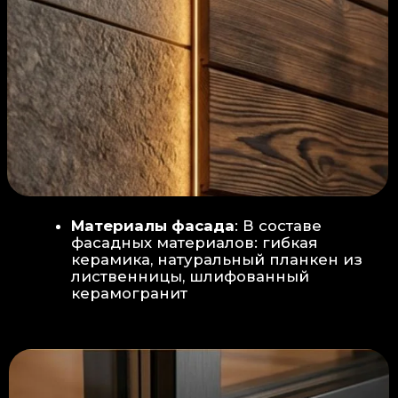
Защита от влаги:
Обеспечивается за счет
пароизоляционной пленки
(без разрывов), что
предотвращает
проникновения пара в
утеплитель и исключает
риск возникновения
плесени