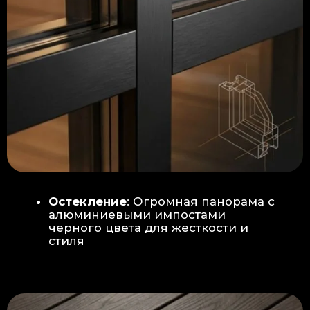
Гидроизоляция: двойная защита
от протечек:
Мы выполняем
гидроизоляцию в два слоя с
обязательной проклейкой всех
стыков и примыканий. Это
исключает риск протечек даже в
сложных местах (углы, вводы
труб).
«ПИРОГ» ПОЛА
БЕТОННАЯ ПЛИТА - НОВЫЙ СТАНДАРТ
КАЧЕСТВА
Прочное бетонное основание
является ключевым фактором,
обеспечивающим сохранность и
долговечность отделки
модульной бани