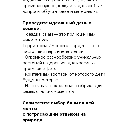
модульного строительства, оценить
премиальную отделку и задать любые
вопросы об установке и материалах.
КОНСТРУКТИВ И
Проведите идеальный день с
ЭНЕРГОЭФФЕКТИВНОСТЬ
семьей:
Поездка к нам — это полноценный
ПРАКТИЧНОСТЬ И ЗАЩИТА ОТ НЕПОГОДЫ
мини-отпуск!
Территория Империал Гарден — это
настоящий парк впечатлений:
• Огромное разнообразие уникальных
растений и деревьев для красивых
прогулок и фото
• Контактный зоопарк, от которого дети
будут в восторгe
• Настоящая шоколадная фабрика для
самых сладких моментов
Совместите выбор бани вашей
мечты
с потрясающим отдыхом на
природе.