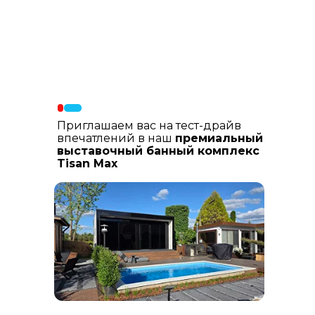
Материалы фасада
: В составе
фасадных материалов: гибкая
керамика, натуральный планкен из
лиственницы, шлифованный
керамогранит
Приглашаем вас на тест-драйв
впечатлений в наш
премиальный
выставочный банный комплекс
Tisan Max