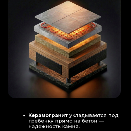
Душевая система
: Установка двух
душевых стоек (кастомизация под запрос
заказчика для большого количества
гостей)
Обливное устройство
: «Каскад» на 30
литров в облицовке. Мы добавляем
систему для повышения надежности
набора воды.