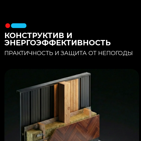
утеплителя. Обеспечивает
полное отсутствие вибраций и
«батутности»
Утепление:
150 мм основного
утеплителя в полу + бетонная
стяжка с интегрированным
теплым полом
Фундамент:
Свайное поле +
обвязочный брус 150x150
(сухая строганная доска,
обработанная праймером и
сшитая в единый брус)
ИНТЕРЬЕР:
КОМНАТА ОТДЫХА
ПРОСТРАНСТВО И СВЕТ
Огромное окно для
максимального
естественного света и
визуального объединения с
участком