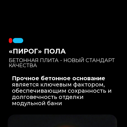
Правильный уклон
: Уклон для слива
воды формируется еще на этапе заливки
бетонной плиты на производстве, а не
толстым слоем клея. Все углы запилены
под 45 градусов.
Эпоксидная затирка
: Не впитывает влагу,
не темнеет, защищает швы навсегда.