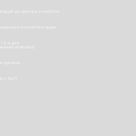
икаций до декора и мебели
анировок и комплектации
т 2-4 дня
ишная доводка)
е кровли.
 с ЭЦП.