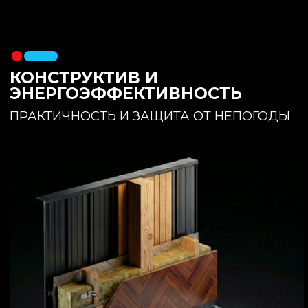
утеплителя. Обеспечивает
полное отсутствие вибраций и
«батутности»
Утепление:
150 мм основного
утеплителя в полу + бетонная
стяжка с интегрированным
теплым полом
Фундамент:
Свайное поле +
обвязочный брус 150x150
(сухая строганная доска,
обработанная праймером и
сшитая в единый брус)
ИНТЕРЬЕР:
КОМНАТА ОТДЫХА
ПРОСТРАНСТВО И СВЕТ
Огромное окно для
максимального
естественного света и
визуального объединения с
участком