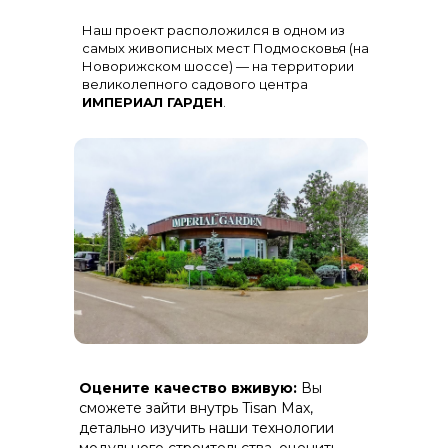
Остекление
: Огромная панорама с
Наш проект расположился в одном из
алюминиевыми импостами
черного цвета для жесткости и
самых живописных мест Подмосковья (на
стиля
Новорижском шоссе) — на территории
великолепного садового центра
ИМПЕРИАЛ ГАРДЕН
.
Терраса
: Полная зашивка ДПК
Оцените качество вживую:
Вы
(дерево-полимерный композит) на
скрытом крепеже.
сможете зайти внутрь Tisan Max,
детально изучить наши технологии