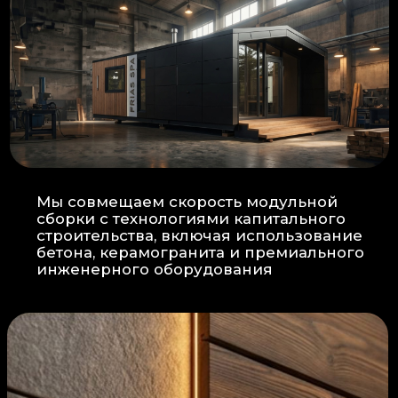
Прокладка
: Кабель проходит в
нишах контр-бруса, не
нарушая целостность
утеплителя.