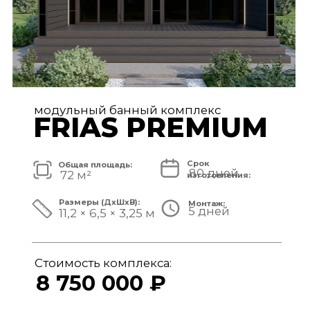
модульный банный комплекс
TISAN LUXE
Срок
Общая площадь:
80 дней
48 м²
изготовления:
Размеры (ДxШxВ):
Монтаж:
5 дней
11,7 × 3,9 × 3,25 м
Стоимость комплекса:
6 950 000 ₽
СМОТРЕТЬ ПРОЕКТ