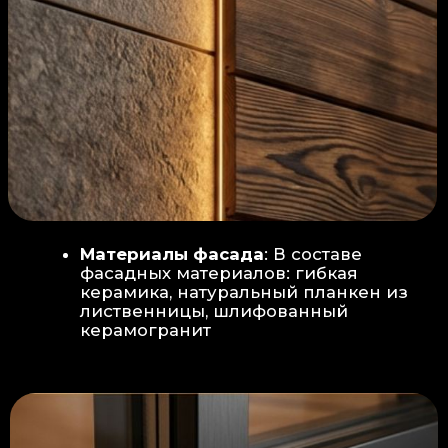
Защита от влаги:
Обеспечивается за счет
пароизоляционной пленки
(без разрывов), что
предотвращает
проникновения пара в
утеплитель и исключает
риск возникновения
плесени