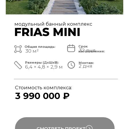
модульный банный комплекс
FRIAS
Срок
Общая площадь:
32 дня
40 м²
изготовления:
Размеры (ДxШxВ):
Монтаж:
2 дня
8,4 × 4,8 × 3,1 м
Стоимость комплекса:
4 890 000 ₽