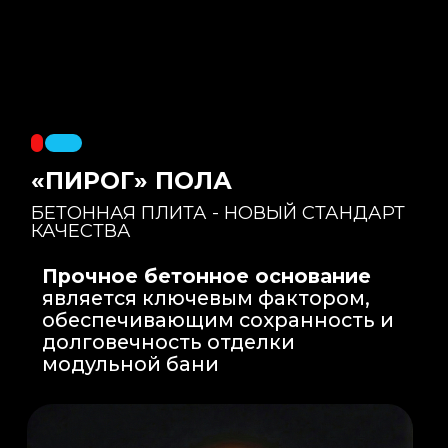
Правильный уклон
: Уклон для слива
воды формируется еще на этапе заливки
бетонной плиты на производстве, а не
толстым слоем клея. Все углы запилены
под 45 градусов.
Эпоксидная затирка
: Не впитывает влагу,
не темнеет, защищает швы навсегда.