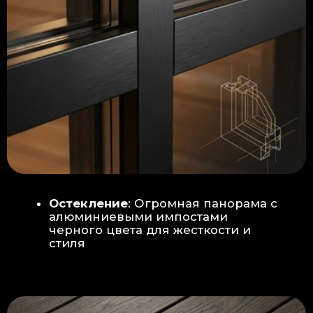
Гидроизоляция: двойная защита
от протечек:
Мы выполняем
гидроизоляцию в два слоя с
обязательной проклейкой всех
стыков и примыканий. Это
исключает риск протечек даже в
сложных местах (углы, вводы
труб).
«ПИРОГ» ПОЛА
БЕТОННАЯ ПЛИТА - НОВЫЙ СТАНДАРТ
КАЧЕСТВА
Прочное бетонное основание
является ключевым фактором,
обеспечивающим сохранность и
долговечность отделки
модульной бани