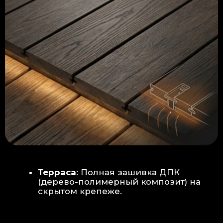
Керамогранит
укладывается под
гребенку прямо на бетон —
надежность камня.
Встроенный электрический
теплый пол: по всей площади
комплекса, интегрирован прямо
в плиту для равномерного
прогрева
Армированная бетонная плита (5
см):
Заливается поверх