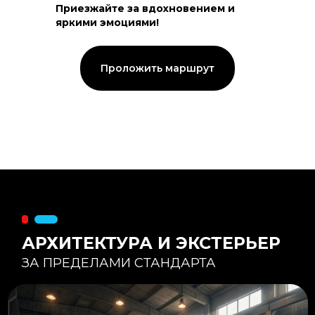
Приезжайте за вдохновением и
яркими эмоциями!
Тепловой контур:
Стены — 150 мм утепления,
Кровля — 200 мм.
Стропильная система из доски -
Проложить маршрут
45×195 мм.
Комфортная температура даже при
-20°С и ниже
Несущая способность:
Мощные несущие стойки
и балки снимают
нагрузку с панорамного
остекления
Утеплитель
:
Используется каменная
вата «Техноблок» — он
жесткий и не дает усадки
(не оседает) со
временем.