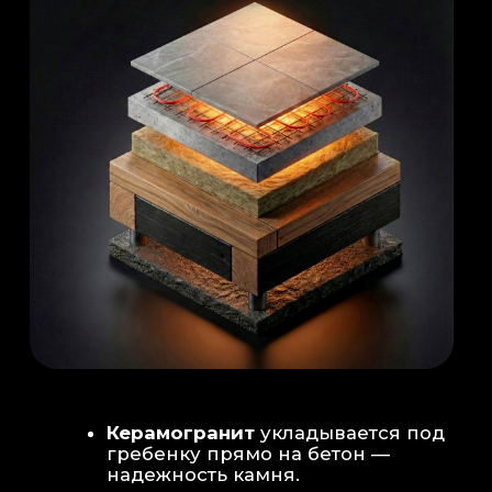
Душевая система
: Установка двух
душевых стоек (кастомизация под запрос
заказчика для большого количества
гостей)
Обливное устройство
: «Каскад» на 30
литров в облицовке. Мы добавляем
систему для повышения надежности
набора воды.