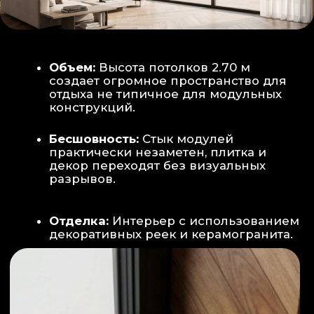
Smart-управление:
Во всех зонах
установлены Wi-Fi терморегуляторы,
позволяющие управлять климатом
дистанционно с телефона
Умный дом:
Предусмотрена
интеграция с голосовым помощником
Алиса, а также возможность установки
умных розеток и выключателей (по
дополнительному запросу).
ИНТЕРЬЕР:
САНУЗЕЛ И ТЕХНИЧЕСКИЙ БЛОК