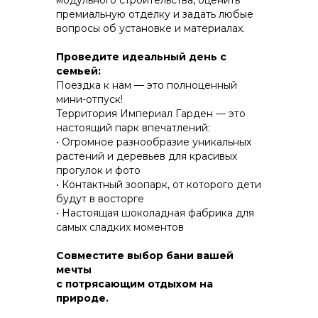
модульного строительства, оценить
премиальную отделку и задать любые
вопросы об установке и материалах.
КОНСТРУКТИВ И
Проведите идеальный день с
ЭНЕРГОЭФФЕКТИВНОСТЬ
семьей:
Поездка к нам — это полноценный
ПРАКТИЧНОСТЬ И ЗАЩИТА ОТ НЕПОГОДЫ
мини-отпуск!
Территория Империал Гарден — это
настоящий парк впечатлений:
• Огромное разнообразие уникальных
растений и деревьев для красивых
прогулок и фото
• Контактный зоопарк, от которого дети
будут в восторгe
• Настоящая шоколадная фабрика для
самых сладких моментов
Совместите выбор бани вашей
мечты
с потрясающим отдыхом на
природе.