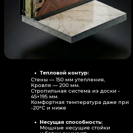
Объем:
Высота потолков 2.70 м
создает огромное пространство для
отдыха не типичное для модульных
конструкций.
Бесшовность:
Стык модулей
практически незаметен, плитка и
декор переходят без визуальных
разрывов.
Отделка:
Интерьер с использованием
декоративных реек и керамогранита.