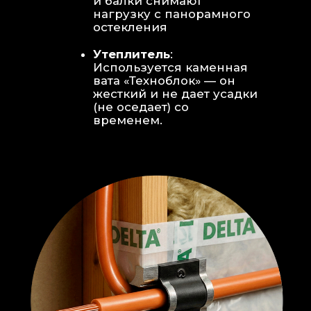
Откосы без пластика:
Ламинат
уложен «елочкой» прямо на
откосы, вплотную к
алюминиевому профилю без
наличников и видимого
герметика.