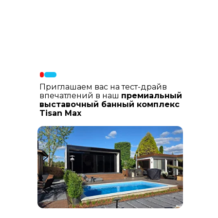
Материалы фасада
: В составе
фасадных материалов: гибкая
керамика, натуральный планкен из
лиственницы, шлифованный
керамогранит
Приглашаем вас на тест-драйв
впечатлений в наш
премиальный
выставочный банный комплекс
Tisan Max