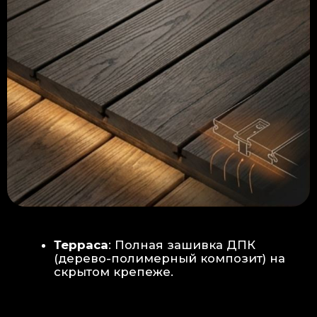
Керамогранит
укладывается под
гребенку прямо на бетон —
надежность камня.
Встроенный электрический
теплый пол: по всей площади
комплекса, интегрирован прямо
в плиту для равномерного
прогрева
Армированная бетонная плита (5
см):
Заливается поверх