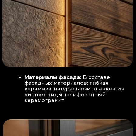
Защита от влаги:
Обеспечивается за счет
пароизоляционной пленки
(без разрывов), что
предотвращает
проникновения пара в
утеплитель и исключает
риск возникновения
плесени