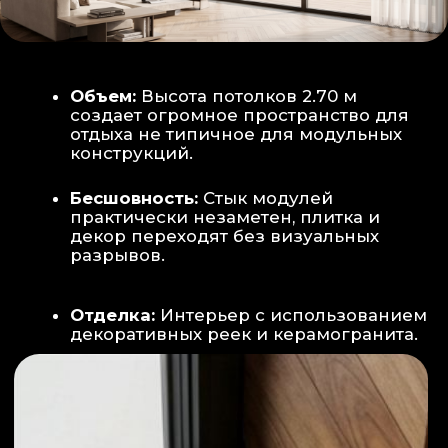
Smart-управление:
Во всех зонах
установлены Wi-Fi терморегуляторы,
позволяющие управлять климатом
дистанционно с телефона
Умный дом:
Предусмотрена
интеграция с голосовым помощником
Алиса, а также возможность установки
умных розеток и выключателей (по
дополнительному запросу).
ИНТЕРЬЕР:
САНУЗЕЛ И ТЕХНИЧЕСКИЙ БЛОК