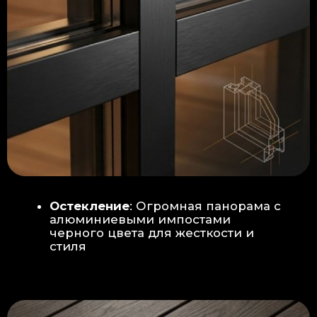
Гидроизоляция: двойная защита
от протечек:
Мы выполняем
гидроизоляцию в два слоя с
обязательной проклейкой всех
стыков и примыканий. Это
исключает риск протечек даже в
сложных местах (углы, вводы
труб).
«ПИРОГ» ПОЛА
БЕТОННАЯ ПЛИТА - НОВЫЙ СТАНДАРТ
КАЧЕСТВА
Прочное бетонное основание
является ключевым фактором,
обеспечивающим сохранность и
долговечность отделки
модульной бани