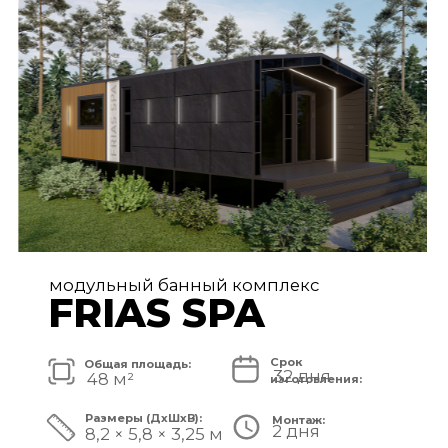
FRIAS PREMIUM
Срок
Общая площадь:
80 дней
72 м²
изготовления:
Размеры (ДxШxВ):
Монтаж:
5 дней
11,2 × 6,5 × 3,25 м
Стоимость комплекса:
8 750 000 ₽
СМОТРЕТЬ ПРОЕКТ