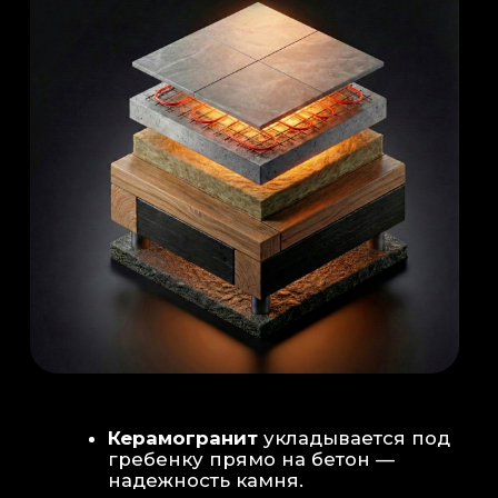
Душевая система
: Установка двух
душевых стоек (кастомизация под запрос
заказчика для большого количества
гостей)
Обливное устройство
: «Каскад» на 30
литров в облицовке. Мы добавляем
систему для повышения надежности
набора воды.