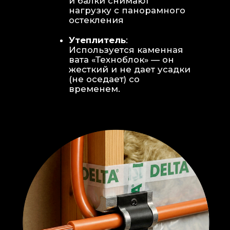
Откосы без пластика:
Ламинат
уложен «елочкой» прямо на
откосы, вплотную к
алюминиевому профилю без
наличников и видимого
герметика.