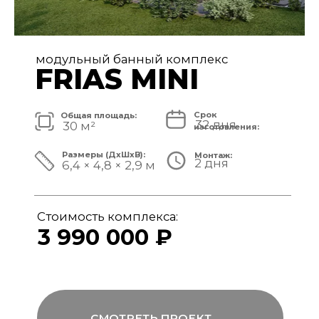
модульный банный комплекс
FRIAS
Срок
Общая площадь:
32 дня
40 м²
изготовления:
Размеры (ДxШxВ):
Монтаж:
2 дня
8,4 × 4,8 × 3,1 м
Стоимость комплекса:
4 890 000 ₽