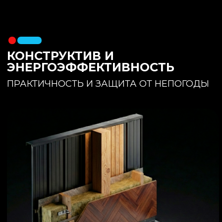
утеплителя. Обеспечивает
полное отсутствие вибраций и
«батутности»
Утепление:
150 мм основного
утеплителя в полу + бетонная
стяжка с интегрированным
теплым полом
Фундамент:
Свайное поле +
обвязочный брус 150x150
(сухая строганная доска,
обработанная праймером и
сшитая в единый брус)
ИНТЕРЬЕР:
КОМНАТА ОТДЫХА
ПРОСТРАНСТВО И СВЕТ
Огромное окно для
максимального
естественного света и
визуального объединения с
участком