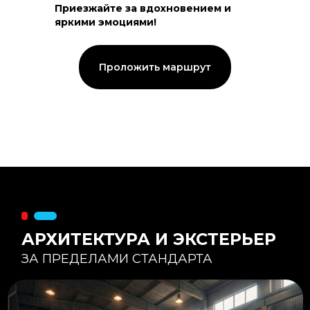
Приезжайте за вдохновением и
яркими эмоциями!
Тепловой контур:
Стены — 150 мм утепления,
Кровля — 200 мм.
Стропильная система из доски -
Проложить маршрут
45×195 мм.
Комфортная температура даже при
-20°С и ниже
Несущая способность:
Мощные несущие стойки
и балки снимают
нагрузку с панорамного
остекления
Утеплитель
:
Используется каменная
вата «Техноблок» — он
жесткий и не дает усадки
(не оседает) со
временем.