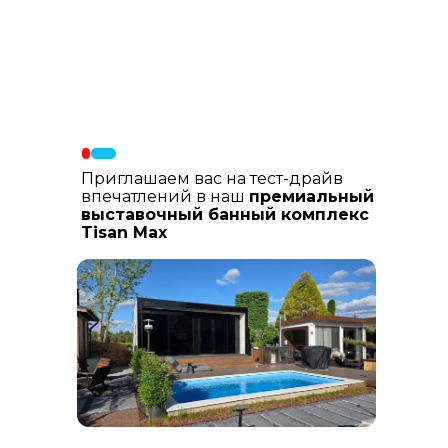
Материалы фасада
: В составе
фасадных материалов: гибкая
керамика, натуральный планкен из
лиственницы, шлифованный
керамогранит
Приглашаем вас на тест-драйв
впечатлений в наш
премиальный
выставочный банный комплекс
Tisan Max