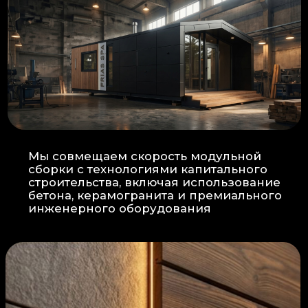
Прокладка
: Кабель проходит в
нишах контр-бруса, не
нарушая целостность
утеплителя.