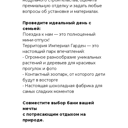
модульного строительства, оценить
премиальную отделку и задать любые
вопросы об установке и материалах.
КОНСТРУКТИВ И
Проведите идеальный день с
ЭНЕРГОЭФФЕКТИВНОСТЬ
семьей:
Поездка к нам — это полноценный
ПРАКТИЧНОСТЬ И ЗАЩИТА ОТ НЕПОГОДЫ
мини-отпуск!
Территория Империал Гарден — это
настоящий парк впечатлений:
• Огромное разнообразие уникальных
растений и деревьев для красивых
прогулок и фото
• Контактный зоопарк, от которого дети
будут в восторгe
• Настоящая шоколадная фабрика для
самых сладких моментов
Совместите выбор бани вашей
мечты
с потрясающим отдыхом на
природе.