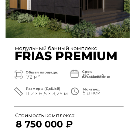
модульный банный комплекс
TISAN LUXE
Срок
Общая площадь:
80 дней
48 м²
изготовления:
Размеры (ДxШxВ):
Монтаж:
5 дней
11,7 × 3,9 × 3,25 м
Стоимость комплекса:
6 950 000 ₽
СМОТРЕТЬ ПРОЕКТ