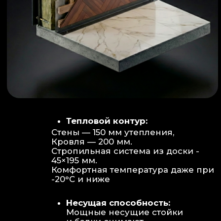
Объем:
Высота потолков 2.70 м
создает огромное пространство для
отдыха не типичное для модульных
конструкций.
Бесшовность:
Стык модулей
практически незаметен, плитка и
декор переходят без визуальных
разрывов.
Отделка:
Интерьер с использованием
декоративных реек и керамогранита.