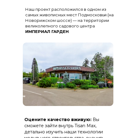
Остекление
: Огромная панорама с
Наш проект расположился в одном из
алюминиевыми импостами
черного цвета для жесткости и
самых живописных мест Подмосковья (на
стиля
Новорижском шоссе) — на территории
великолепного садового центра
ИМПЕРИАЛ ГАРДЕН
.
Терраса
: Полная зашивка ДПК
Оцените качество вживую:
Вы
(дерево-полимерный композит) на
скрытом крепеже.
сможете зайти внутрь Tisan Max,
детально изучить наши технологии