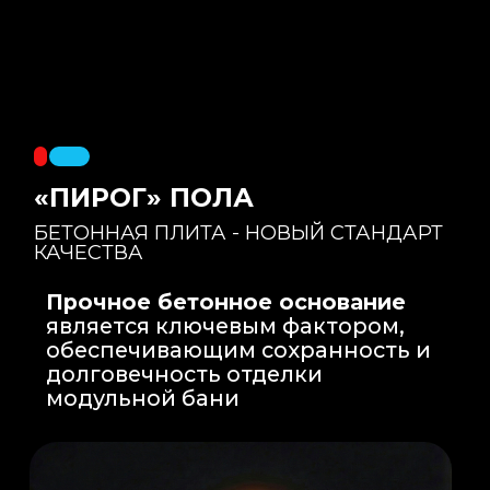
Правильный уклон
: Уклон для слива
воды формируется еще на этапе заливки
бетонной плиты на производстве, а не
толстым слоем клея. Все углы запилены
под 45 градусов.
Эпоксидная затирка
: Не впитывает влагу,
не темнеет, защищает швы навсегда.