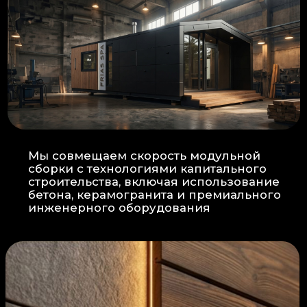
Прокладка
: Кабель проходит в
нишах контр-бруса, не
нарушая целостность
утеплителя.