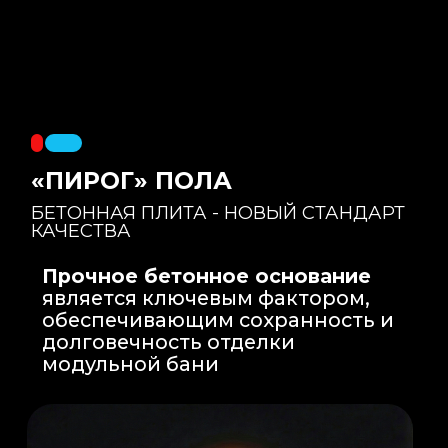
Правильный уклон
: Уклон для слива
воды формируется еще на этапе заливки
бетонной плиты на производстве, а не
толстым слоем клея. Все углы запилены
под 45 градусов.
Эпоксидная затирка
: Не впитывает влагу,
не темнеет, защищает швы навсегда.