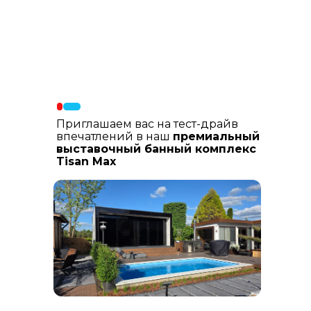
Материалы фасада
: В составе
фасадных материалов: гибкая
керамика, натуральный планкен из
лиственницы, шлифованный
керамогранит
Приглашаем вас на тест-драйв
впечатлений в наш
премиальный
выставочный банный комплекс
Tisan Max