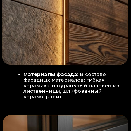
Защита от влаги:
Обеспечивается за счет
пароизоляционной пленки
(без разрывов), что
предотвращает
проникновения пара в
утеплитель и исключает
риск возникновения
плесени