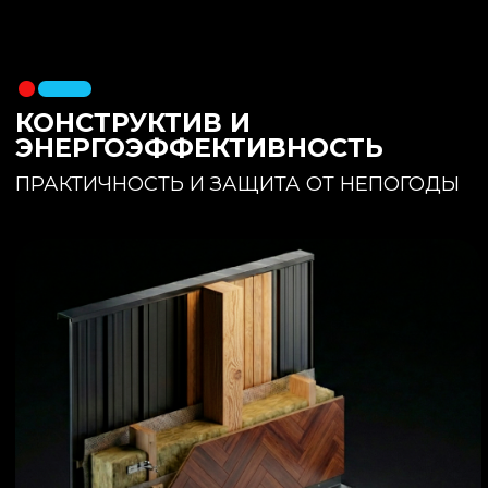
утеплителя. Обеспечивает
полное отсутствие вибраций и
«батутности»
Утепление:
150 мм основного
утеплителя в полу + бетонная
стяжка с интегрированным
теплым полом
Фундамент:
Свайное поле +
обвязочный брус 150x150
(сухая строганная доска,
обработанная праймером и
сшитая в единый брус)
ИНТЕРЬЕР:
КОМНАТА ОТДЫХА
ПРОСТРАНСТВО И СВЕТ
Огромное окно для
максимального
естественного света и
визуального объединения с
участком