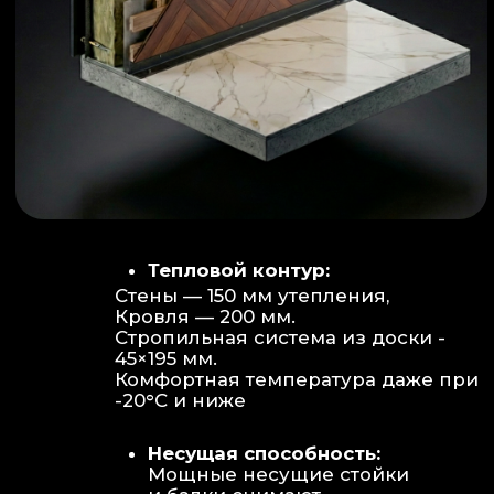
Объем:
Высота потолков 2.70 м
создает огромное пространство для
отдыха не типичное для модульных
конструкций.
Бесшовность:
Стык модулей
практически незаметен, плитка и
декор переходят без визуальных
разрывов.
Отделка:
Интерьер с использованием
декоративных реек и керамогранита.