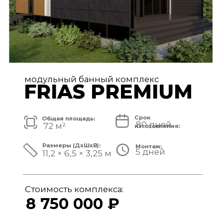
модульный банный комплекс
TISAN LUXE
Срок
Общая площадь:
80 дней
48 м²
изготовления:
Размеры (ДxШxВ):
Монтаж:
5 дней
11,7 × 3,9 × 3,25 м
Стоимость комплекса:
6 950 000 ₽
СМОТРЕТЬ ПРОЕКТ