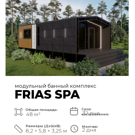
FRIAS PREMIUM
Срок
Общая площадь:
80 дней
72 м²
изготовления:
Размеры (ДxШxВ):
Монтаж:
5 дней
11,2 × 6,5 × 3,25 м
Стоимость комплекса:
8 750 000 ₽
СМОТРЕТЬ ПРОЕКТ