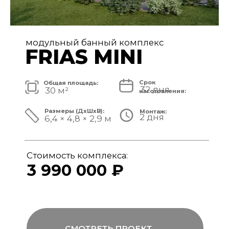
модульный банный комплекс
FRIAS
Срок
Общая площадь:
32 дня
40 м²
изготовления:
Размеры (ДxШxВ):
Монтаж:
2 дня
8,4 × 4,8 × 3,1 м
Стоимость комплекса:
4 890 000 ₽