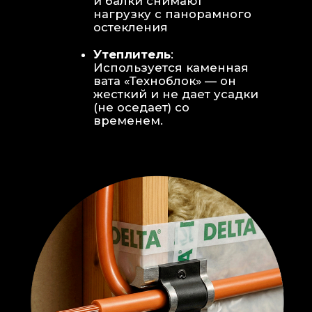
Откосы без пластика:
Ламинат
уложен «елочкой» прямо на
откосы, вплотную к
алюминиевому профилю без
наличников и видимого
герметика.