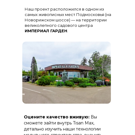
Остекление
: Огромная панорама с
Наш проект расположился в одном из
алюминиевыми импостами
черного цвета для жесткости и
самых живописных мест Подмосковья (на
стиля
Новорижском шоссе) — на территории
великолепного садового центра
ИМПЕРИАЛ ГАРДЕН
.
Терраса
: Полная зашивка ДПК
Оцените качество вживую:
Вы
(дерево-полимерный композит) на
скрытом крепеже.
сможете зайти внутрь Tisan Max,
детально изучить наши технологии