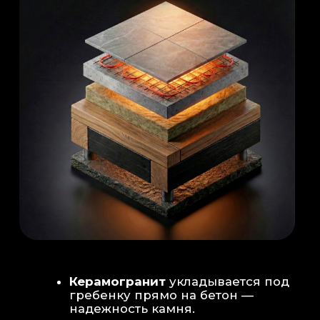
Душевая система
: Установка двух
душевых стоек (кастомизация под запрос
заказчика для большого количества
гостей)
Обливное устройство
: «Каскад» на 30
литров в облицовке. Мы добавляем
систему для повышения надежности
набора воды.