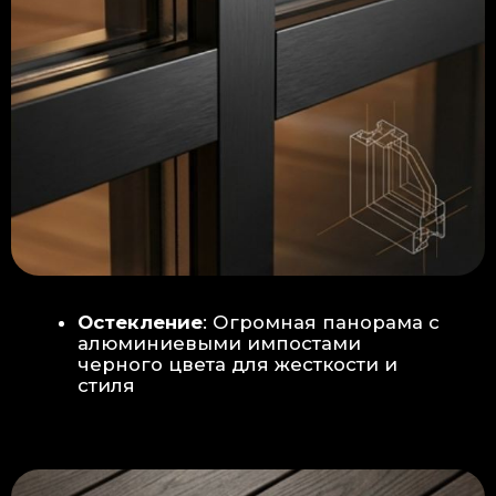
Гидроизоляция: двойная защита
от протечек:
Мы выполняем
гидроизоляцию в два слоя с
обязательной проклейкой всех
стыков и примыканий. Это
исключает риск протечек даже в
сложных местах (углы, вводы
труб).
«ПИРОГ» ПОЛА
БЕТОННАЯ ПЛИТА - НОВЫЙ СТАНДАРТ
КАЧЕСТВА
Прочное бетонное основание
является ключевым фактором,
обеспечивающим сохранность и
долговечность отделки
модульной бани