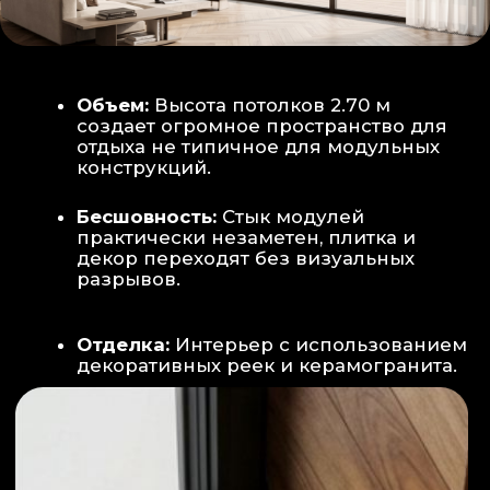
Smart-управление:
Во всех зонах
установлены Wi-Fi терморегуляторы,
позволяющие управлять климатом
дистанционно с телефона
Умный дом:
Предусмотрена
интеграция с голосовым помощником
Алиса, а также возможность установки
умных розеток и выключателей (по
дополнительному запросу).
ИНТЕРЬЕР:
САНУЗЕЛ И ТЕХНИЧЕСКИЙ БЛОК