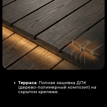
Керамогранит
укладывается под
гребенку прямо на бетон —
надежность камня.
Встроенный электрический
теплый пол: по всей площади
комплекса, интегрирован прямо
в плиту для равномерного
прогрева
Армированная бетонная плита (5
см):
Заливается поверх