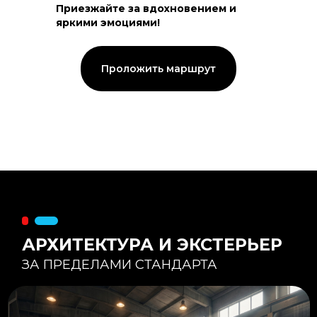
Приезжайте за вдохновением и
яркими эмоциями!
Тепловой контур:
Стены — 150 мм утепления,
Кровля — 200 мм.
Стропильная система из доски -
Проложить маршрут
45×195 мм.
Комфортная температура даже при
-20°С и ниже
Несущая способность:
Мощные несущие стойки
и балки снимают
нагрузку с панорамного
остекления
Утеплитель
:
Используется каменная
вата «Техноблок» — он
жесткий и не дает усадки
(не оседает) со
временем.