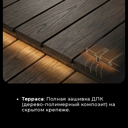
Керамогранит
укладывается под
гребенку прямо на бетон —
надежность камня.
Встроенный электрический
теплый пол: по всей площади
комплекса, интегрирован прямо
в плиту для равномерного
прогрева
Армированная бетонная плита (5
см):
Заливается поверх