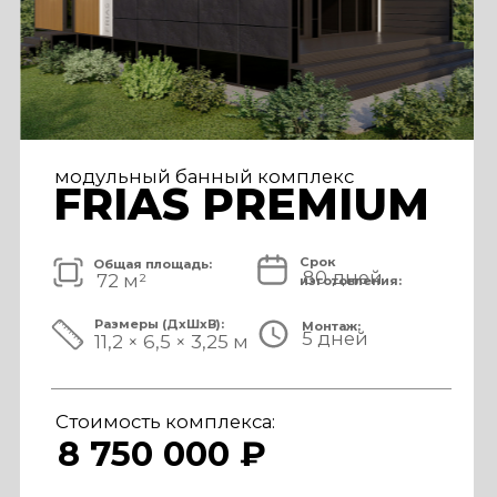
модульный банный комплекс
TISAN LUXE
Срок
Общая площадь:
80 дней
48 м²
изготовления:
Размеры (ДxШxВ):
Монтаж:
5 дней
11,7 × 3,9 × 3,25 м
Стоимость комплекса:
6 950 000 ₽
СМОТРЕТЬ ПРОЕКТ