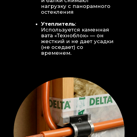
Откосы без пластика:
Ламинат
уложен «елочкой» прямо на
откосы, вплотную к
алюминиевому профилю без
наличников и видимого
герметика.