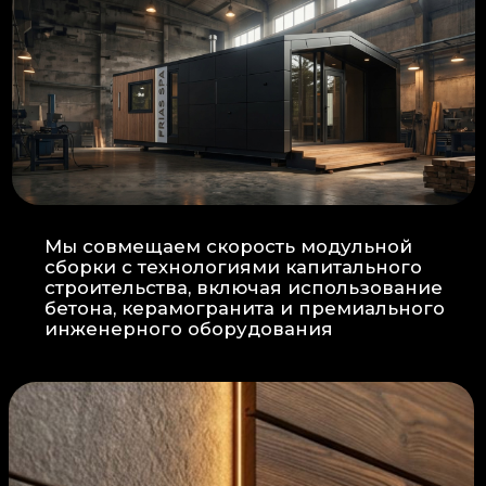
Прокладка
: Кабель проходит в
нишах контр-бруса, не
нарушая целостность
утеплителя.