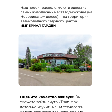
Остекление
: Огромная панорама с
Наш проект расположился в одном из
алюминиевыми импостами
черного цвета для жесткости и
самых живописных мест Подмосковья (на
стиля
Новорижском шоссе) — на территории
великолепного садового центра
ИМПЕРИАЛ ГАРДЕН
.
Терраса
: Полная зашивка ДПК
Оцените качество вживую:
Вы
(дерево-полимерный композит) на
скрытом крепеже.
сможете зайти внутрь Tisan Max,
детально изучить наши технологии