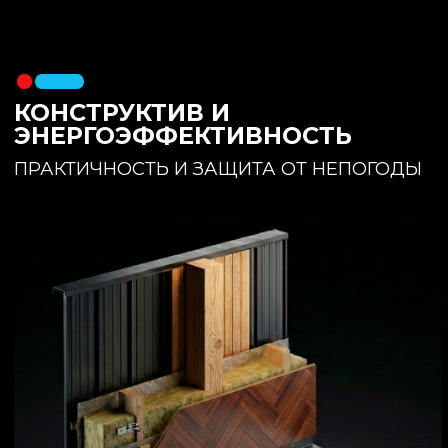
утеплителя. Обеспечивает
полное отсутствие вибраций и
«батутности»
Утепление:
150 мм основного
утеплителя в полу + бетонная
стяжка с интегрированным
теплым полом
Фундамент:
Свайное поле +
обвязочный брус 150x150
(сухая строганная доска,
обработанная праймером и
сшитая в единый брус)
ИНТЕРЬЕР:
КОМНАТА ОТДЫХА
ПРОСТРАНСТВО И СВЕТ
Огромное окно для
максимального
естественного света и
визуального объединения с
участком