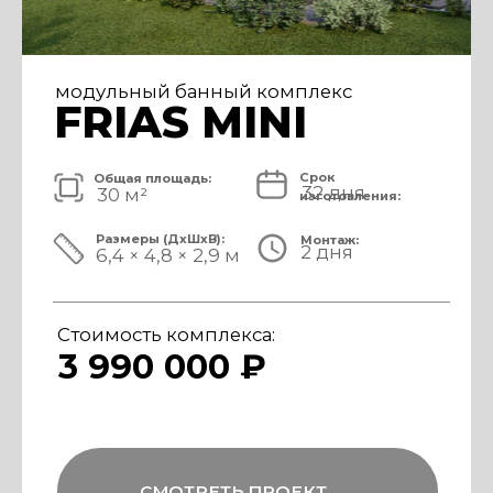
модульный банный комплекс
FRIAS
Срок
Общая площадь:
32 дня
40 м²
изготовления:
Размеры (ДxШxВ):
Монтаж:
2 дня
8,4 × 4,8 × 3,1 м
Стоимость комплекса:
4 890 000 ₽