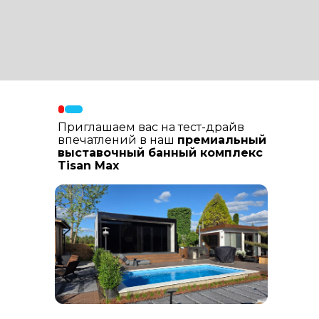
Материалы фасада
: В составе
фасадных материалов: гибкая
керамика, натуральный планкен из
лиственницы, шлифованный
керамогранит
Приглашаем вас на тест-драйв
впечатлений в наш
премиальный
выставочный банный комплекс
Tisan Max