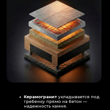
Душевая система
: Установка двух
душевых стоек (кастомизация под запрос
заказчика для большого количества
гостей)
Обливное устройство
: «Каскад» на 30
литров в облицовке. Мы добавляем
систему для повышения надежности
набора воды.