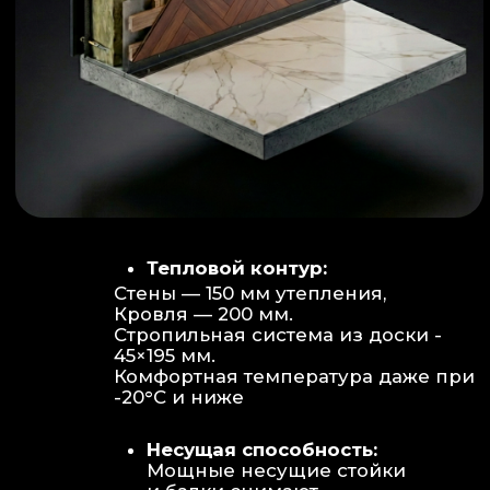
Объем:
Высота потолков 2.70 м
создает огромное пространство для
отдыха не типичное для модульных
конструкций.
Бесшовность:
Стык модулей
практически незаметен, плитка и
декор переходят без визуальных
разрывов.
Отделка:
Интерьер с использованием
декоративных реек и керамогранита.