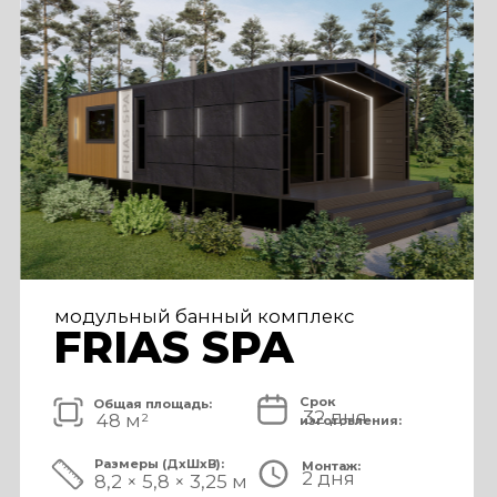
FRIAS PREMIUM
Срок
Общая площадь:
80 дней
72 м²
изготовления:
Размеры (ДxШxВ):
Монтаж:
5 дней
11,2 × 6,5 × 3,25 м
Стоимость комплекса:
8 750 000 ₽
СМОТРЕТЬ ПРОЕКТ