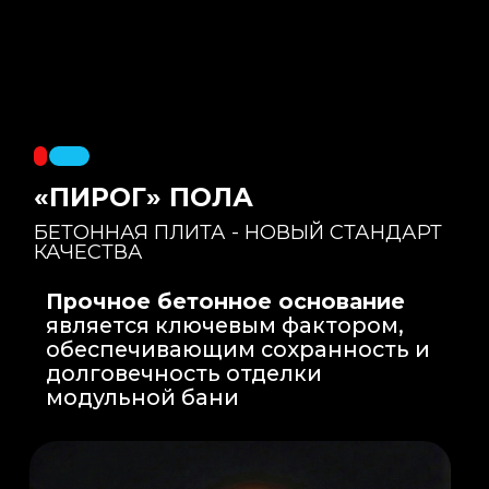
Правильный уклон
: Уклон для слива
воды формируется еще на этапе заливки
бетонной плиты на производстве, а не
толстым слоем клея. Все углы запилены
под 45 градусов.
Эпоксидная затирка
: Не впитывает влагу,
не темнеет, защищает швы навсегда.