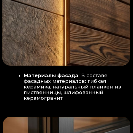
Защита от влаги:
Обеспечивается за счет
пароизоляционной пленки
(без разрывов), что
предотвращает
проникновения пара в
утеплитель и исключает
риск возникновения
плесени