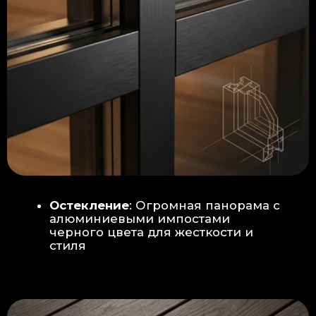
Гидроизоляция: двойная защита
от протечек:
Мы выполняем
гидроизоляцию в два слоя с
обязательной проклейкой всех
стыков и примыканий. Это
исключает риск протечек даже в
сложных местах (углы, вводы
труб).
«ПИРОГ» ПОЛА
БЕТОННАЯ ПЛИТА - НОВЫЙ СТАНДАРТ
КАЧЕСТВА
Прочное бетонное основание
является ключевым фактором,
обеспечивающим сохранность и
долговечность отделки
модульной бани