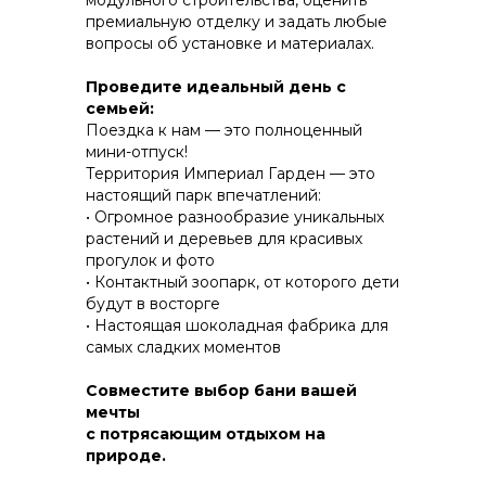
модульного строительства, оценить
премиальную отделку и задать любые
вопросы об установке и материалах.
КОНСТРУКТИВ И
Проведите идеальный день с
ЭНЕРГОЭФФЕКТИВНОСТЬ
семьей:
Поездка к нам — это полноценный
ПРАКТИЧНОСТЬ И ЗАЩИТА ОТ НЕПОГОДЫ
мини-отпуск!
Территория Империал Гарден — это
настоящий парк впечатлений:
• Огромное разнообразие уникальных
растений и деревьев для красивых
прогулок и фото
• Контактный зоопарк, от которого дети
будут в восторгe
• Настоящая шоколадная фабрика для
самых сладких моментов
Совместите выбор бани вашей
мечты
с потрясающим отдыхом на
природе.