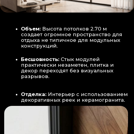
Smart-управление:
Во всех зонах
установлены Wi-Fi терморегуляторы,
позволяющие управлять климатом
дистанционно с телефона
Умный дом:
Предусмотрена
интеграция с голосовым помощником
Алиса, а также возможность установки
умных розеток и выключателей (по
дополнительному запросу).
ИНТЕРЬЕР:
САНУЗЕЛ И ТЕХНИЧЕСКИЙ БЛОК