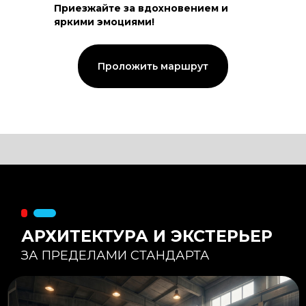
Приезжайте за вдохновением и
яркими эмоциями!
Тепловой контур:
Стены — 150 мм утепления,
Кровля — 200 мм.
Стропильная система из доски -
Проложить маршрут
45×195 мм.
Комфортная температура даже при
-20°С и ниже
Несущая способность:
Мощные несущие стойки
и балки снимают
нагрузку с панорамного
остекления
Утеплитель
:
Используется каменная
вата «Техноблок» — он
жесткий и не дает усадки
(не оседает) со
временем.