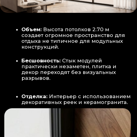
Smart-управление:
Во всех зонах
установлены Wi-Fi терморегуляторы,
позволяющие управлять климатом
дистанционно с телефона
Умный дом:
Предусмотрена
интеграция с голосовым помощником
Алиса, а также возможность установки
умных розеток и выключателей (по
дополнительному запросу).
ИНТЕРЬЕР:
САНУЗЕЛ И ТЕХНИЧЕСКИЙ БЛОК