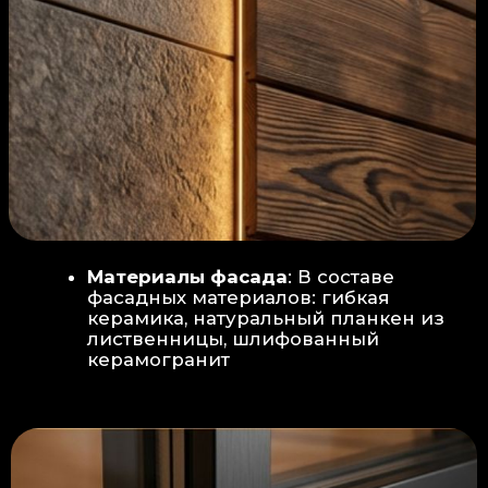
Защита от влаги:
Обеспечивается за счет
пароизоляционной пленки
(без разрывов), что
предотвращает
проникновения пара в
утеплитель и исключает
риск возникновения
плесени