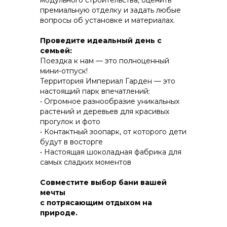
модульного строительства, оценить
премиальную отделку и задать любые
вопросы об установке и материалах.
КОНСТРУКТИВ И
Проведите идеальный день с
ЭНЕРГОЭФФЕКТИВНОСТЬ
семьей:
Поездка к нам — это полноценный
ПРАКТИЧНОСТЬ И ЗАЩИТА ОТ НЕПОГОДЫ
мини-отпуск!
Территория Империал Гарден — это
настоящий парк впечатлений:
• Огромное разнообразие уникальных
растений и деревьев для красивых
прогулок и фото
• Контактный зоопарк, от которого дети
будут в восторгe
• Настоящая шоколадная фабрика для
самых сладких моментов
Совместите выбор бани вашей
мечты
с потрясающим отдыхом на
природе.