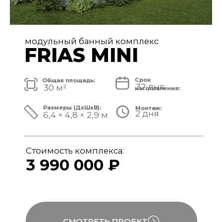
модульный банный комплекс
FRIAS
Срок
Общая площадь:
32 дня
40 м²
изготовления:
Размеры (ДxШxВ):
Монтаж:
2 дня
8,4 × 4,8 × 3,1 м
Стоимость комплекса:
4 890 000 ₽