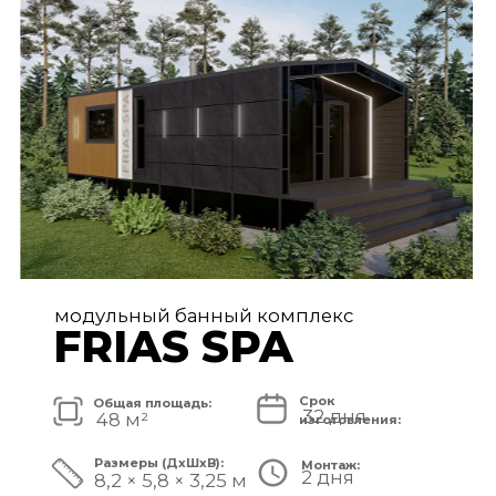
FRIAS PREMIUM
Срок
Общая площадь:
80 дней
72 м²
изготовления:
Размеры (ДxШxВ):
Монтаж:
5 дней
11,2 × 6,5 × 3,25 м
Стоимость комплекса:
8 750 000 ₽
СМОТРЕТЬ ПРОЕКТ