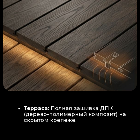
Керамогранит
укладывается под
гребенку прямо на бетон —
надежность камня.
Встроенный электрический
теплый пол: по всей площади
комплекса, интегрирован прямо
в плиту для равномерного
прогрева
Армированная бетонная плита (5
см):
Заливается поверх