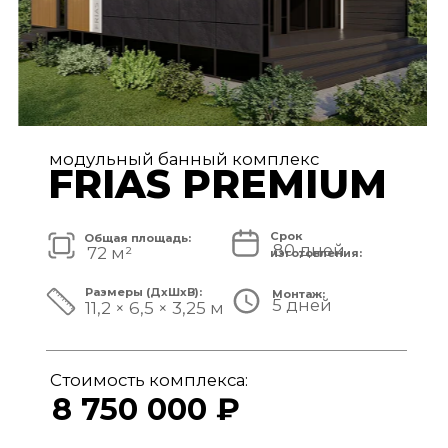
модульный банный комплекс
TISAN LUXE
Срок
Общая площадь:
80 дней
48 м²
изготовления:
Размеры (ДxШxВ):
Монтаж:
5 дней
11,7 × 3,9 × 3,25 м
Стоимость комплекса:
6 950 000 ₽
СМОТРЕТЬ ПРОЕКТ