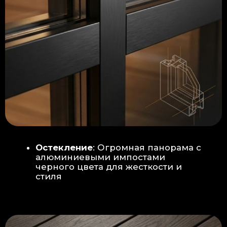
Гидроизоляция: двойная защита
от протечек:
Мы выполняем
гидроизоляцию в два слоя с
обязательной проклейкой всех
стыков и примыканий. Это
исключает риск протечек даже в
сложных местах (углы, вводы
труб).
«ПИРОГ» ПОЛА
БЕТОННАЯ ПЛИТА - НОВЫЙ СТАНДАРТ
КАЧЕСТВА
Прочное бетонное основание
является ключевым фактором,
обеспечивающим сохранность и
долговечность отделки
модульной бани