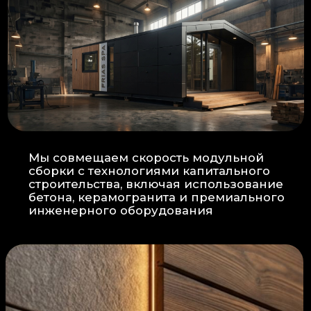
Прокладка
: Кабель проходит в
нишах контр-бруса, не
нарушая целостность
утеплителя.