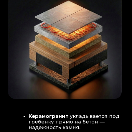
Душевая система
: Установка двух
душевых стоек (кастомизация под запрос
заказчика для большого количества
гостей)
Обливное устройство
: «Каскад» на 30
литров в облицовке. Мы добавляем
систему для повышения надежности
набора воды.