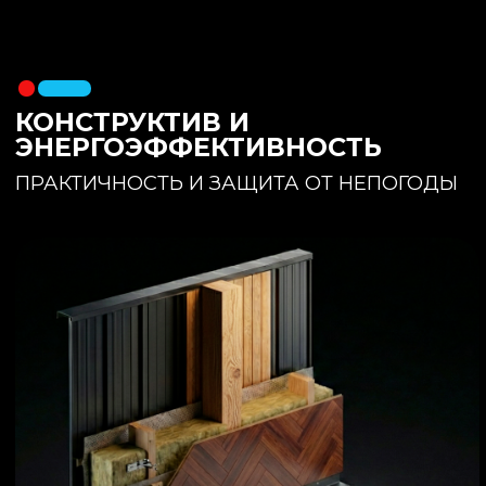
утеплителя. Обеспечивает
полное отсутствие вибраций и
«батутности»
Утепление:
150 мм основного
утеплителя в полу + бетонная
стяжка с интегрированным
теплым полом
Фундамент:
Свайное поле +
обвязочный брус 150x150
(сухая строганная доска,
обработанная праймером и
сшитая в единый брус)
ИНТЕРЬЕР:
КОМНАТА ОТДЫХА
ПРОСТРАНСТВО И СВЕТ
Огромное окно для
максимального
естественного света и
визуального объединения с
участком