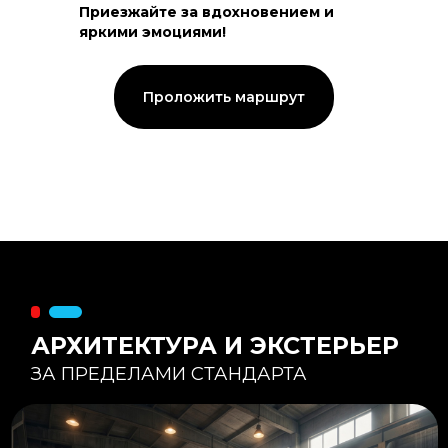
Приезжайте за вдохновением и
яркими эмоциями!
Тепловой контур:
Стены — 150 мм утепления,
Кровля — 200 мм.
Стропильная система из доски -
Проложить маршрут
45×195 мм.
Комфортная температура даже при
-20°С и ниже
Несущая способность:
Мощные несущие стойки
и балки снимают
нагрузку с панорамного
остекления
Утеплитель
:
Используется каменная
вата «Техноблок» — он
жесткий и не дает усадки
(не оседает) со
временем.