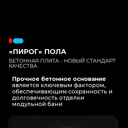
Правильный уклон
: Уклон для слива
воды формируется еще на этапе заливки
бетонной плиты на производстве, а не
толстым слоем клея. Все углы запилены
под 45 градусов.
Эпоксидная затирка
: Не впитывает влагу,
не темнеет, защищает швы навсегда.