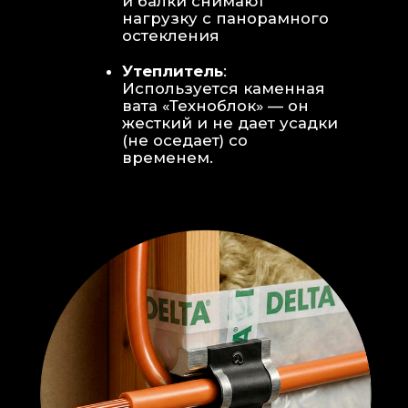
Откосы без пластика:
Ламинат
уложен «елочкой» прямо на
откосы, вплотную к
алюминиевому профилю без
наличников и видимого
герметика.