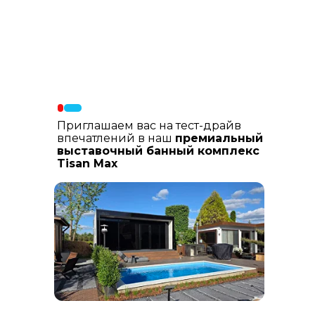
Материалы фасада
: В составе
фасадных материалов: гибкая
керамика, натуральный планкен из
лиственницы, шлифованный
керамогранит
Приглашаем вас на тест-драйв
впечатлений в наш
премиальный
выставочный банный комплекс
Tisan Max