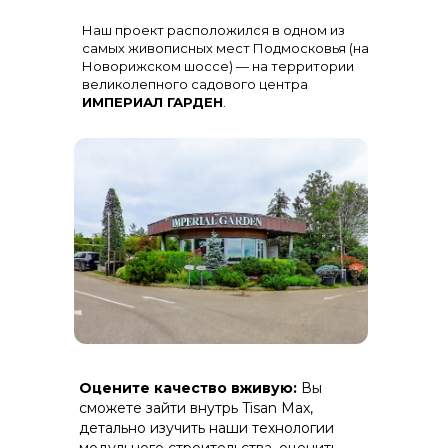
Остекление
: Огромная панорама с
Наш проект расположился в одном из
алюминиевыми импостами
черного цвета для жесткости и
самых живописных мест Подмосковья (на
стиля
Новорижском шоссе) — на территории
великолепного садового центра
ИМПЕРИАЛ ГАРДЕН
.
Терраса
: Полная зашивка ДПК
Оцените качество вживую:
Вы
(дерево-полимерный композит) на
скрытом крепеже.
сможете зайти внутрь Tisan Max,
детально изучить наши технологии