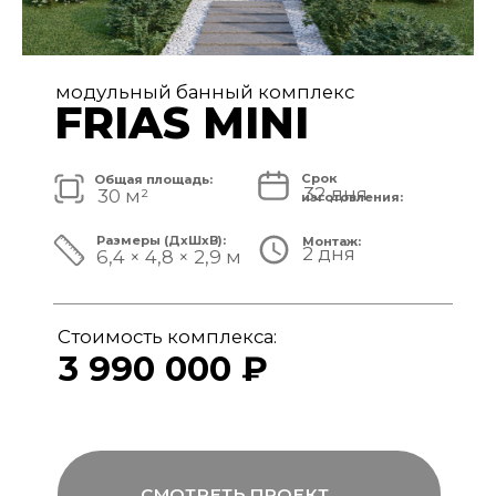
модульный банный комплекс
FRIAS
Срок
Общая площадь:
32 дня
40 м²
изготовления:
Размеры (ДxШxВ):
Монтаж:
2 дня
8,4 × 4,8 × 3,1 м
Стоимость комплекса:
4 890 000 ₽