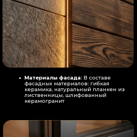
Защита от влаги:
Обеспечивается за счет
пароизоляционной пленки
(без разрывов), что
предотвращает
проникновения пара в
утеплитель и исключает
риск возникновения
плесени