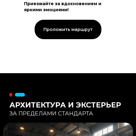
Приезжайте за вдохновением и
яркими эмоциями!
Тепловой контур:
Стены — 150 мм утепления,
Кровля — 200 мм.
Стропильная система из доски -
Проложить маршрут
45×195 мм.
Комфортная температура даже при
-20°С и ниже
Несущая способность:
Мощные несущие стойки
и балки снимают
нагрузку с панорамного
остекления
Утеплитель
:
Используется каменная
вата «Техноблок» — он
жесткий и не дает усадки
(не оседает) со
временем.