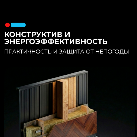
утеплителя. Обеспечивает
полное отсутствие вибраций и
«батутности»
Утепление:
150 мм основного
утеплителя в полу + бетонная
стяжка с интегрированным
теплым полом
Фундамент:
Свайное поле +
обвязочный брус 150x150
(сухая строганная доска,
обработанная праймером и
сшитая в единый брус)
ИНТЕРЬЕР:
КОМНАТА ОТДЫХА
ПРОСТРАНСТВО И СВЕТ
Огромное окно для
максимального
естественного света и
визуального объединения с
участком