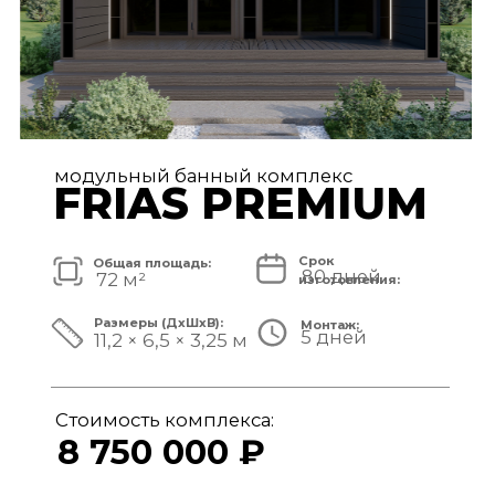
модульный банный комплекс
TISAN LUXE
Срок
Общая площадь:
80 дней
48 м²
изготовления:
Размеры (ДxШxВ):
Монтаж:
5 дней
11,7 × 3,9 × 3,25 м
Стоимость комплекса:
6 950 000 ₽
СМОТРЕТЬ ПРОЕКТ