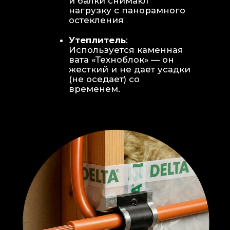
Откосы без пластика:
Ламинат
уложен «елочкой» прямо на
откосы, вплотную к
алюминиевому профилю без
наличников и видимого
герметика.