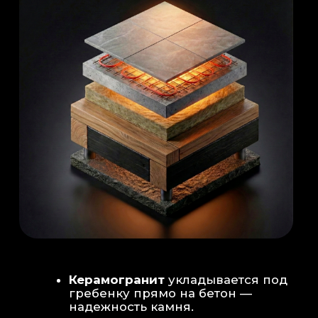
Душевая система
: Установка двух
душевых стоек (кастомизация под запрос
заказчика для большого количества
гостей)
Обливное устройство
: «Каскад» на 30
литров в облицовке. Мы добавляем
систему для повышения надежности
набора воды.