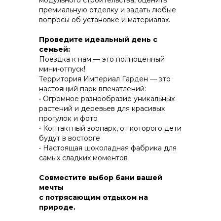
модульного строительства, оценить
премиальную отделку и задать любые
вопросы об установке и материалах.
КОНСТРУКТИВ И
Проведите идеальный день с
ЭНЕРГОЭФФЕКТИВНОСТЬ
семьей:
Поездка к нам — это полноценный
ПРАКТИЧНОСТЬ И ЗАЩИТА ОТ НЕПОГОДЫ
мини-отпуск!
Территория Империал Гарден — это
настоящий парк впечатлений:
• Огромное разнообразие уникальных
растений и деревьев для красивых
прогулок и фото
• Контактный зоопарк, от которого дети
будут в восторгe
• Настоящая шоколадная фабрика для
самых сладких моментов
Совместите выбор бани вашей
мечты
с потрясающим отдыхом на
природе.