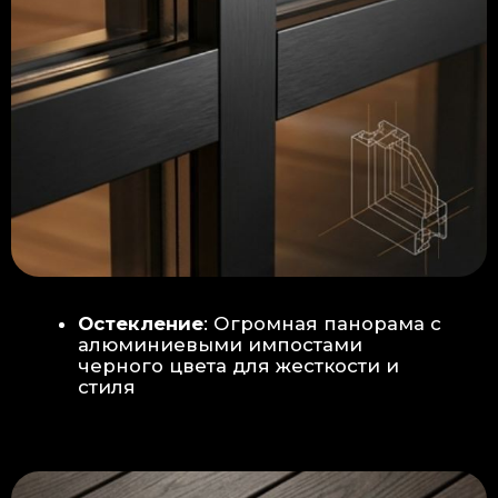
Гидроизоляция: двойная защита
от протечек:
Мы выполняем
гидроизоляцию в два слоя с
обязательной проклейкой всех
стыков и примыканий. Это
исключает риск протечек даже в
сложных местах (углы, вводы
труб).
«ПИРОГ» ПОЛА
БЕТОННАЯ ПЛИТА - НОВЫЙ СТАНДАРТ
КАЧЕСТВА
Прочное бетонное основание
является ключевым фактором,
обеспечивающим сохранность и
долговечность отделки
модульной бани