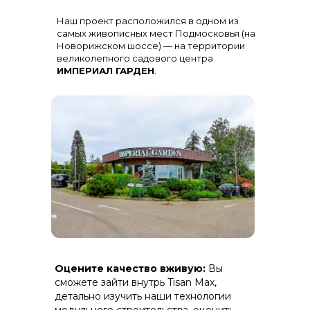
Остекление
: Огромная панорама с
Наш проект расположился в одном из
алюминиевыми импостами
черного цвета для жесткости и
самых живописных мест Подмосковья (на
стиля
Новорижском шоссе) — на территории
великолепного садового центра
ИМПЕРИАЛ ГАРДЕН
.
Терраса
: Полная зашивка ДПК
Оцените качество вживую:
Вы
(дерево-полимерный композит) на
скрытом крепеже.
сможете зайти внутрь Tisan Max,
детально изучить наши технологии