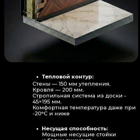
Объем:
Высота потолков 2.70 м
создает огромное пространство для
отдыха не типичное для модульных
конструкций.
Бесшовность:
Стык модулей
практически незаметен, плитка и
декор переходят без визуальных
разрывов.
Отделка:
Интерьер с использованием
декоративных реек и керамогранита.