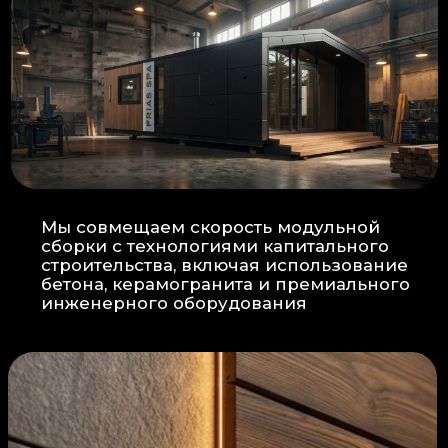
Прокладка
: Кабель проходит в
нишах контр-бруса, не
нарушая целостность
утеплителя.