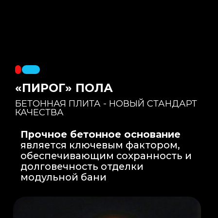
Правильный уклон
: Уклон для слива
воды формируется еще на этапе заливки
бетонной плиты на производстве, а не
толстым слоем клея. Все углы запилены
под 45 градусов.
Эпоксидная затирка
: Не впитывает влагу,
не темнеет, защищает швы навсегда.