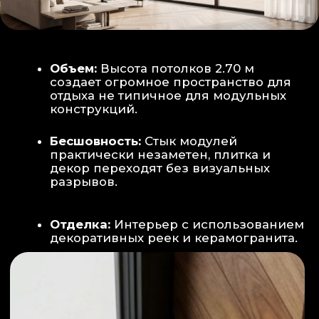
Smart-управление:
Во всех зонах
установлены Wi-Fi терморегуляторы,
позволяющие управлять климатом
дистанционно с телефона
Умный дом:
Предусмотрена
интеграция с голосовым помощником
Алиса, а также возможность установки
умных розеток и выключателей (по
дополнительному запросу).
ИНТЕРЬЕР:
САНУЗЕЛ И ТЕХНИЧЕСКИЙ БЛОК