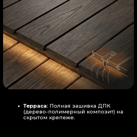
Керамогранит
укладывается под
гребенку прямо на бетон —
надежность камня.
Встроенный электрический
теплый пол: по всей площади
комплекса, интегрирован прямо
в плиту для равномерного
прогрева
Армированная бетонная плита (5
см):
Заливается поверх