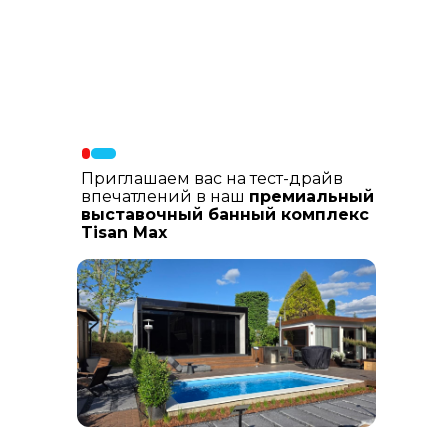
Материалы фасада
: В составе
фасадных материалов: гибкая
керамика, натуральный планкен из
лиственницы, шлифованный
керамогранит
Приглашаем вас на тест-драйв
впечатлений в наш
премиальный
выставочный банный комплекс
Tisan Max