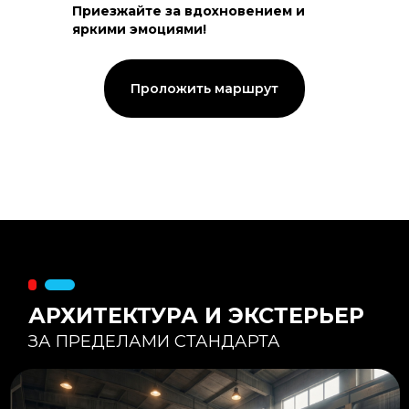
Приезжайте за вдохновением и
яркими эмоциями!
Тепловой контур:
Стены — 150 мм утепления,
Кровля — 200 мм.
Стропильная система из доски -
Проложить маршрут
45×195 мм.
Комфортная температура даже при
-20°С и ниже
Несущая способность:
Мощные несущие стойки
и балки снимают
нагрузку с панорамного
остекления
Утеплитель
:
Используется каменная
вата «Техноблок» — он
жесткий и не дает усадки
(не оседает) со
временем.