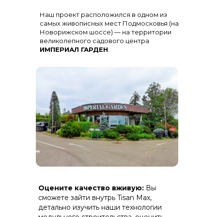
Остекление
: Огромная панорама с
Наш проект расположился в одном из
алюминиевыми импостами
черного цвета для жесткости и
самых живописных мест Подмосковья (на
стиля
Новорижском шоссе) — на территории
великолепного садового центра
ИМПЕРИАЛ ГАРДЕН
.
Терраса
: Полная зашивка ДПК
Оцените качество вживую:
Вы
(дерево-полимерный композит) на
скрытом крепеже.
сможете зайти внутрь Tisan Max,
детально изучить наши технологии