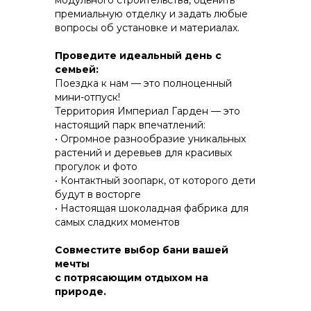
модульного строительства, оценить
премиальную отделку и задать любые
вопросы об установке и материалах.
КОНСТРУКТИВ И
Проведите идеальный день с
ЭНЕРГОЭФФЕКТИВНОСТЬ
семьей:
Поездка к нам — это полноценный
ПРАКТИЧНОСТЬ И ЗАЩИТА ОТ НЕПОГОДЫ
мини-отпуск!
Территория Империал Гарден — это
настоящий парк впечатлений:
• Огромное разнообразие уникальных
растений и деревьев для красивых
прогулок и фото
• Контактный зоопарк, от которого дети
будут в восторгe
• Настоящая шоколадная фабрика для
самых сладких моментов
Совместите выбор бани вашей
мечты
с потрясающим отдыхом на
природе.