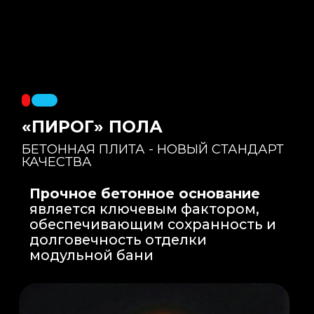
Правильный уклон
: Уклон для слива
воды формируется еще на этапе заливки
бетонной плиты на производстве, а не
толстым слоем клея. Все углы запилены
под 45 градусов.
Эпоксидная затирка
: Не впитывает влагу,
не темнеет, защищает швы навсегда.