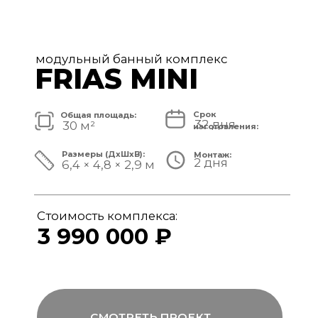
модульный банный комплекс
FRIAS
Срок
Общая площадь:
32 дня
40 м²
изготовления:
Размеры (ДxШxВ):
Монтаж:
2 дня
8,4 × 4,8 × 3,1 м
Стоимость комплекса:
4 890 000 ₽