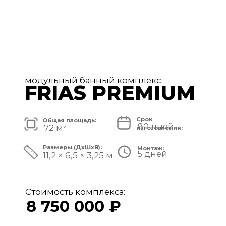
модульный банный комплекс
TISAN LUXE
Срок
Общая площадь:
80 дней
48 м²
изготовления:
Размеры (ДxШxВ):
Монтаж:
5 дней
11,7 × 3,9 × 3,25 м
Стоимость комплекса:
6 950 000 ₽
СМОТРЕТЬ ПРОЕКТ