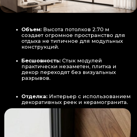
Smart-управление:
Во всех зонах
установлены Wi-Fi терморегуляторы,
позволяющие управлять климатом
дистанционно с телефона
Умный дом:
Предусмотрена
интеграция с голосовым помощником
Алиса, а также возможность установки
умных розеток и выключателей (по
дополнительному запросу).
ИНТЕРЬЕР:
САНУЗЕЛ И ТЕХНИЧЕСКИЙ БЛОК