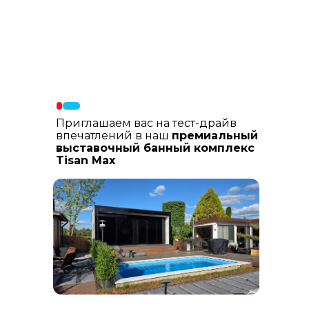
Материалы фасада
: В составе
фасадных материалов: гибкая
керамика, натуральный планкен из
лиственницы, шлифованный
керамогранит
Приглашаем вас на тест-драйв
впечатлений в наш
премиальный
выставочный банный комплекс
Tisan Max