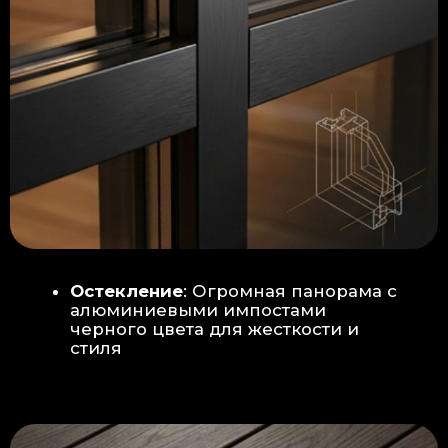
Гидроизоляция: двойная защита
от протечек:
Мы выполняем
гидроизоляцию в два слоя с
обязательной проклейкой всех
стыков и примыканий. Это
исключает риск протечек даже в
сложных местах (углы, вводы
труб).
«ПИРОГ» ПОЛА
БЕТОННАЯ ПЛИТА - НОВЫЙ СТАНДАРТ
КАЧЕСТВА
Прочное бетонное основание
является ключевым фактором,
обеспечивающим сохранность и
долговечность отделки
модульной бани