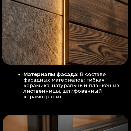
Защита от влаги:
Обеспечивается за счет
пароизоляционной пленки
(без разрывов), что
предотвращает
проникновения пара в
утеплитель и исключает
риск возникновения
плесени