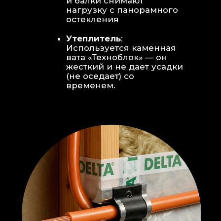
Откосы без пластика:
Ламинат
уложен «елочкой» прямо на
откосы, вплотную к
алюминиевому профилю без
наличников и видимого
герметика.