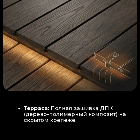
Керамогранит
укладывается под
гребенку прямо на бетон —
надежность камня.
Встроенный электрический
теплый пол: по всей площади
комплекса, интегрирован прямо
в плиту для равномерного
прогрева
Армированная бетонная плита (5
см):
Заливается поверх