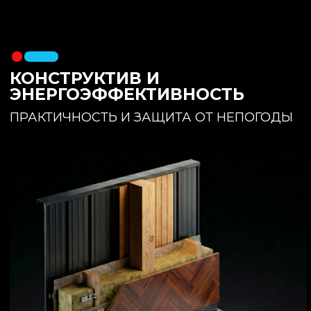
утеплителя. Обеспечивает
полное отсутствие вибраций и
«батутности»
Утепление:
150 мм основного
утеплителя в полу + бетонная
стяжка с интегрированным
теплым полом
Фундамент:
Свайное поле +
обвязочный брус 150x150
(сухая строганная доска,
обработанная праймером и
сшитая в единый брус)
ИНТЕРЬЕР:
КОМНАТА ОТДЫХА
ПРОСТРАНСТВО И СВЕТ
Огромное окно для
максимального
естественного света и
визуального объединения с
участком