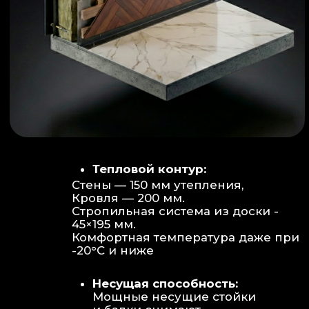
Объем:
Высота потолков 2.70 м
создает огромное пространство для
отдыха не типичное для модульных
конструкций.
Бесшовность:
Стык модулей
практически незаметен, плитка и
декор переходят без визуальных
разрывов.
Отделка:
Интерьер с использованием
декоративных реек и керамогранита.