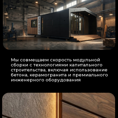
Прокладка
: Кабель проходит в
нишах контр-бруса, не
нарушая целостность
утеплителя.