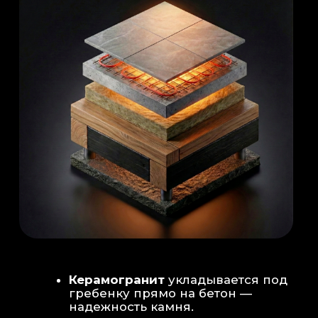
Душевая система
: Установка двух
душевых стоек (кастомизация под запрос
заказчика для большого количества
гостей)
Обливное устройство
: «Каскад» на 30
литров в облицовке. Мы добавляем
систему для повышения надежности
набора воды.