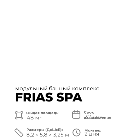
FRIAS PREMIUM
Срок
Общая площадь:
80 дней
72 м²
изготовления:
Размеры (ДxШxВ):
Монтаж:
5 дней
11,2 × 6,5 × 3,25 м
Стоимость комплекса:
8 750 000 ₽
СМОТРЕТЬ ПРОЕКТ