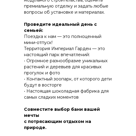
модульного строительства, оценить
премиальную отделку и задать любые
вопросы об установке и материалах.
КОНСТРУКТИВ И
Проведите идеальный день с
ЭНЕРГОЭФФЕКТИВНОСТЬ
семьей:
Поездка к нам — это полноценный
ПРАКТИЧНОСТЬ И ЗАЩИТА ОТ НЕПОГОДЫ
мини-отпуск!
Территория Империал Гарден — это
настоящий парк впечатлений:
• Огромное разнообразие уникальных
растений и деревьев для красивых
прогулок и фото
• Контактный зоопарк, от которого дети
будут в восторгe
• Настоящая шоколадная фабрика для
самых сладких моментов
Совместите выбор бани вашей
мечты
с потрясающим отдыхом на
природе.