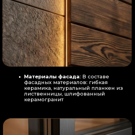
Защита от влаги:
Обеспечивается за счет
пароизоляционной пленки
(без разрывов), что
предотвращает
проникновения пара в
утеплитель и исключает
риск возникновения
плесени