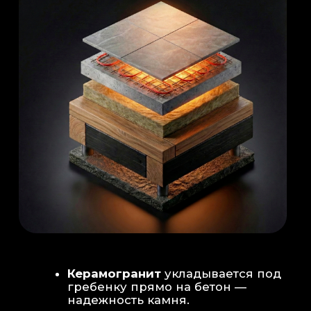
Душевая система
: Установка двух
душевых стоек (кастомизация под запрос
заказчика для большого количества
гостей)
Обливное устройство
: «Каскад» на 30
литров в облицовке. Мы добавляем
систему для повышения надежности
набора воды.