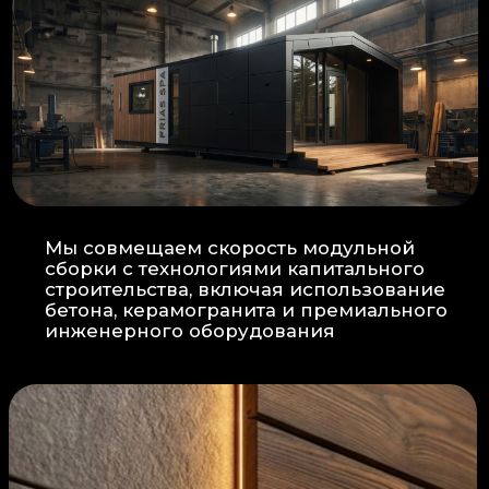
Прокладка
: Кабель проходит в
нишах контр-бруса, не
нарушая целостность
утеплителя.