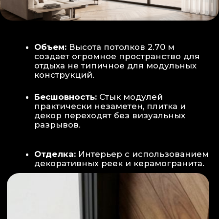
Smart-управление:
Во всех зонах
установлены Wi-Fi терморегуляторы,
позволяющие управлять климатом
дистанционно с телефона
Умный дом:
Предусмотрена
интеграция с голосовым помощником
Алиса, а также возможность установки
умных розеток и выключателей (по
дополнительному запросу).
ИНТЕРЬЕР:
САНУЗЕЛ И ТЕХНИЧЕСКИЙ БЛОК