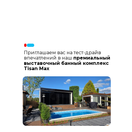
Материалы фасада
: В составе
фасадных материалов: гибкая
керамика, натуральный планкен из
лиственницы, шлифованный
керамогранит
Приглашаем вас на тест-драйв
впечатлений в наш
премиальный
выставочный банный комплекс
Tisan Max