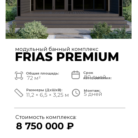
модульный банный комплекс
TISAN LUXE
Срок
Общая площадь:
80 дней
48 м²
изготовления:
Размеры (ДxШxВ):
Монтаж:
5 дней
11,7 × 3,9 × 3,25 м
Стоимость комплекса:
6 950 000 ₽
СМОТРЕТЬ ПРОЕКТ