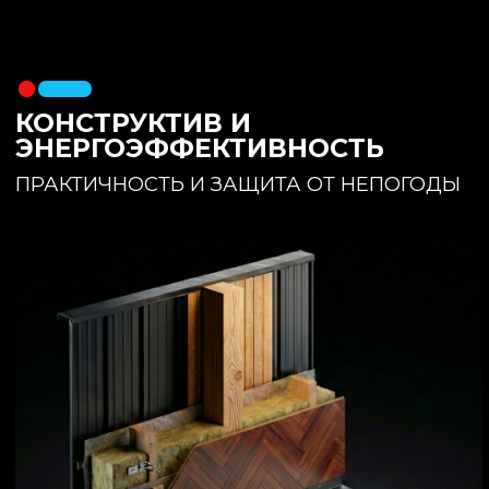
утеплителя. Обеспечивает
полное отсутствие вибраций и
«батутности»
Утепление:
150 мм основного
утеплителя в полу + бетонная
стяжка с интегрированным
теплым полом
Фундамент:
Свайное поле +
обвязочный брус 150x150
(сухая строганная доска,
обработанная праймером и
сшитая в единый брус)
ИНТЕРЬЕР:
КОМНАТА ОТДЫХА
ПРОСТРАНСТВО И СВЕТ
Огромное окно для
максимального
естественного света и
визуального объединения с
участком