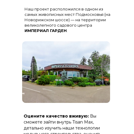
Остекление
: Огромная панорама с
Наш проект расположился в одном из
алюминиевыми импостами
черного цвета для жесткости и
самых живописных мест Подмосковья (на
стиля
Новорижском шоссе) — на территории
великолепного садового центра
ИМПЕРИАЛ ГАРДЕН
.
Терраса
: Полная зашивка ДПК
Оцените качество вживую:
Вы
(дерево-полимерный композит) на
скрытом крепеже.
сможете зайти внутрь Tisan Max,
детально изучить наши технологии