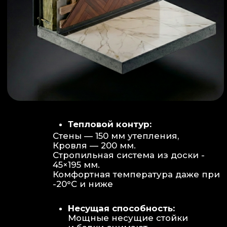
Объем:
Высота потолков 2.70 м
создает огромное пространство для
отдыха не типичное для модульных
конструкций.
Бесшовность:
Стык модулей
практически незаметен, плитка и
декор переходят без визуальных
разрывов.
Отделка:
Интерьер с использованием
декоративных реек и керамогранита.