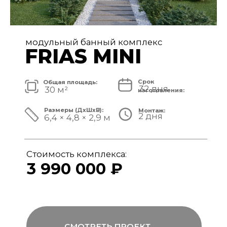
модульный банный комплекс
FRIAS
Срок
Общая площадь:
32 дня
40 м²
изготовления:
Размеры (ДxШxВ):
Монтаж:
2 дня
8,4 × 4,8 × 3,1 м
Стоимость комплекса:
4 890 000 ₽