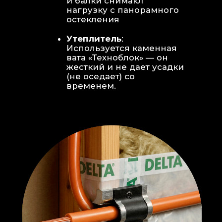
Откосы без пластика:
Ламинат
уложен «елочкой» прямо на
откосы, вплотную к
алюминиевому профилю без
наличников и видимого
герметика.