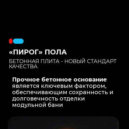
Правильный уклон
: Уклон для слива
воды формируется еще на этапе заливки
бетонной плиты на производстве, а не
толстым слоем клея. Все углы запилены
под 45 градусов.
Эпоксидная затирка
: Не впитывает влагу,
не темнеет, защищает швы навсегда.