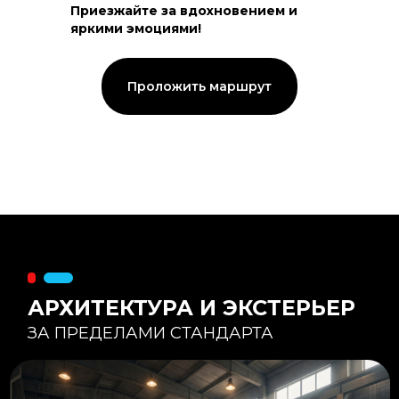
Приезжайте за вдохновением и
яркими эмоциями!
Тепловой контур:
Стены — 150 мм утепления,
Кровля — 200 мм.
Стропильная система из доски -
Проложить маршрут
45×195 мм.
Комфортная температура даже при
-20°С и ниже
Несущая способность:
Мощные несущие стойки
и балки снимают
нагрузку с панорамного
остекления
Утеплитель
:
Используется каменная
вата «Техноблок» — он
жесткий и не дает усадки
(не оседает) со
временем.