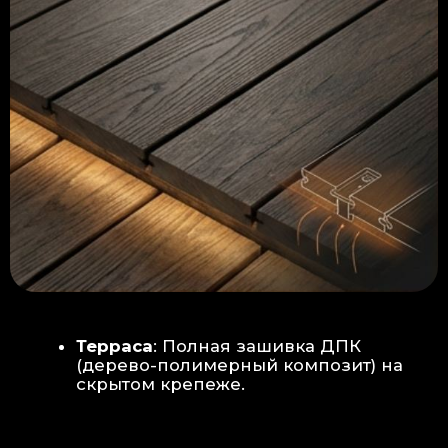
Керамогранит
укладывается под
гребенку прямо на бетон —
надежность камня.
Встроенный электрический
теплый пол: по всей площади
комплекса, интегрирован прямо
в плиту для равномерного
прогрева
Армированная бетонная плита (5
см):
Заливается поверх