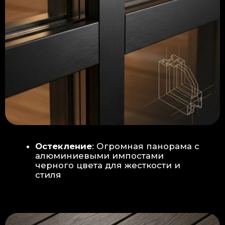
Гидроизоляция: двойная защита
от протечек:
Мы выполняем
гидроизоляцию в два слоя с
обязательной проклейкой всех
стыков и примыканий. Это
исключает риск протечек даже в
сложных местах (углы, вводы
труб).
«ПИРОГ» ПОЛА
БЕТОННАЯ ПЛИТА - НОВЫЙ СТАНДАРТ
КАЧЕСТВА
Прочное бетонное основание
является ключевым фактором,
обеспечивающим сохранность и
долговечность отделки
модульной бани