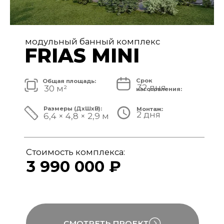
модульный банный комплекс
FRIAS
Срок
Общая площадь:
32 дня
40 м²
изготовления:
Размеры (ДxШxВ):
Монтаж:
2 дня
8,4 × 4,8 × 3,1 м
Стоимость комплекса:
4 890 000 ₽