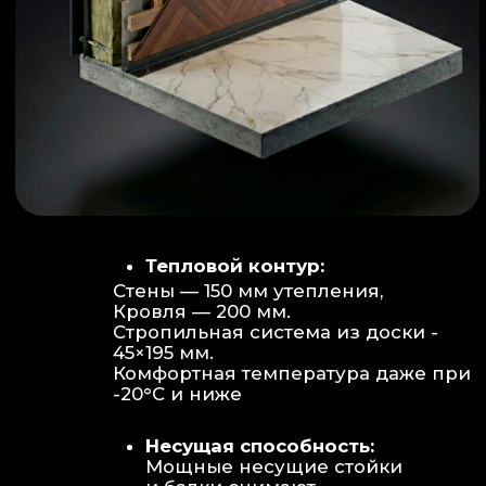
Объем:
Высота потолков 2.70 м
создает огромное пространство для
отдыха не типичное для модульных
конструкций.
Бесшовность:
Стык модулей
практически незаметен, плитка и
декор переходят без визуальных
разрывов.
Отделка:
Интерьер с использованием
декоративных реек и керамогранита.