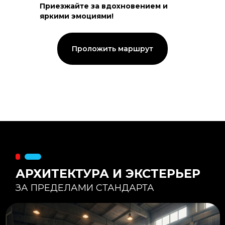
Приезжайте за вдохновением и
яркими эмоциями!
Тепловой контур:
Стены — 150 мм утепления,
Кровля — 200 мм.
Стропильная система из доски -
Проложить маршрут
45×195 мм.
Комфортная температура даже при
-20°С и ниже
Несущая способность:
Мощные несущие стойки
и балки снимают
нагрузку с панорамного
остекления
Утеплитель
:
Используется каменная
вата «Техноблок» — он
жесткий и не дает усадки
(не оседает) со
временем.