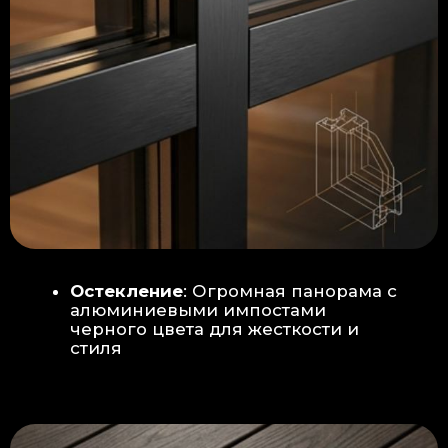
Гидроизоляция: двойная защита
от протечек:
Мы выполняем
гидроизоляцию в два слоя с
обязательной проклейкой всех
стыков и примыканий. Это
исключает риск протечек даже в
сложных местах (углы, вводы
труб).
«ПИРОГ» ПОЛА
БЕТОННАЯ ПЛИТА - НОВЫЙ СТАНДАРТ
КАЧЕСТВА
Прочное бетонное основание
является ключевым фактором,
обеспечивающим сохранность и
долговечность отделки
модульной бани