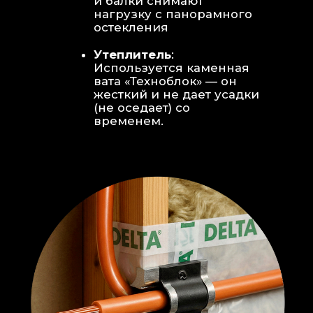
Откосы без пластика:
Ламинат
уложен «елочкой» прямо на
откосы, вплотную к
алюминиевому профилю без
наличников и видимого
герметика.