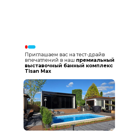
Материалы фасада
: В составе
фасадных материалов: гибкая
керамика, натуральный планкен из
лиственницы, шлифованный
керамогранит
Приглашаем вас на тест-драйв
впечатлений в наш
премиальный
выставочный банный комплекс
Tisan Max