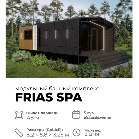
FRIAS PREMIUM
Срок
Общая площадь:
80 дней
72 м²
изготовления:
Размеры (ДxШxВ):
Монтаж:
5 дней
11,2 × 6,5 × 3,25 м
Стоимость комплекса:
8 750 000 ₽
СМОТРЕТЬ ПРОЕКТ