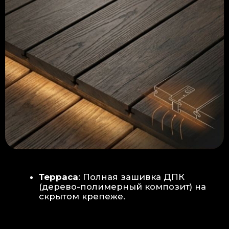
Керамогранит
укладывается под
гребенку прямо на бетон —
надежность камня.
Встроенный электрический
теплый пол: по всей площади
комплекса, интегрирован прямо
в плиту для равномерного
прогрева
Армированная бетонная плита (5
см):
Заливается поверх