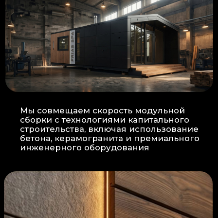
Прокладка
: Кабель проходит в
нишах контр-бруса, не
нарушая целостность
утеплителя.