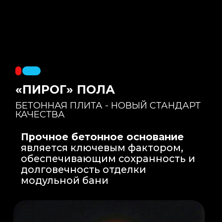
Правильный уклон
: Уклон для слива
воды формируется еще на этапе заливки
бетонной плиты на производстве, а не
толстым слоем клея. Все углы запилены
под 45 градусов.
Эпоксидная затирка
: Не впитывает влагу,
не темнеет, защищает швы навсегда.