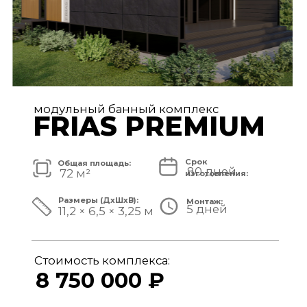
модульный банный комплекс
TISAN LUXE
Срок
Общая площадь:
80 дней
48 м²
изготовления:
Размеры (ДxШxВ):
Монтаж:
5 дней
11,7 × 3,9 × 3,25 м
Стоимость комплекса:
6 950 000 ₽
СМОТРЕТЬ ПРОЕКТ