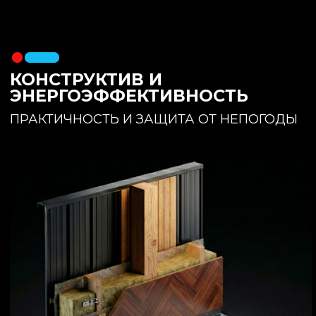
утеплителя. Обеспечивает
полное отсутствие вибраций и
«батутности»
Утепление:
150 мм основного
утеплителя в полу + бетонная
стяжка с интегрированным
теплым полом
Фундамент:
Свайное поле +
обвязочный брус 150x150
(сухая строганная доска,
обработанная праймером и
сшитая в единый брус)
ИНТЕРЬЕР:
КОМНАТА ОТДЫХА
ПРОСТРАНСТВО И СВЕТ
Огромное окно для
максимального
естественного света и
визуального объединения с
участком