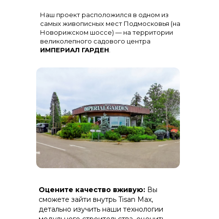
Остекление
: Огромная панорама с
Наш проект расположился в одном из
алюминиевыми импостами
черного цвета для жесткости и
самых живописных мест Подмосковья (на
стиля
Новорижском шоссе) — на территории
великолепного садового центра
ИМПЕРИАЛ ГАРДЕН
.
Терраса
: Полная зашивка ДПК
Оцените качество вживую:
Вы
(дерево-полимерный композит) на
скрытом крепеже.
сможете зайти внутрь Tisan Max,
детально изучить наши технологии