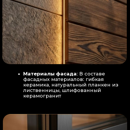
Защита от влаги:
Обеспечивается за счет
пароизоляционной пленки
(без разрывов), что
предотвращает
проникновения пара в
утеплитель и исключает
риск возникновения
плесени