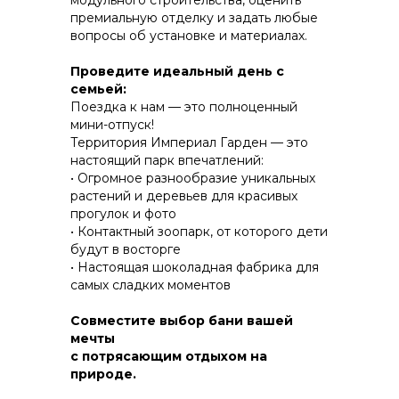
модульного строительства, оценить
премиальную отделку и задать любые
вопросы об установке и материалах.
КОНСТРУКТИВ И
Проведите идеальный день с
ЭНЕРГОЭФФЕКТИВНОСТЬ
семьей:
Поездка к нам — это полноценный
ПРАКТИЧНОСТЬ И ЗАЩИТА ОТ НЕПОГОДЫ
мини-отпуск!
Территория Империал Гарден — это
настоящий парк впечатлений:
• Огромное разнообразие уникальных
растений и деревьев для красивых
прогулок и фото
• Контактный зоопарк, от которого дети
будут в восторгe
• Настоящая шоколадная фабрика для
самых сладких моментов
Совместите выбор бани вашей
мечты
с потрясающим отдыхом на
природе.