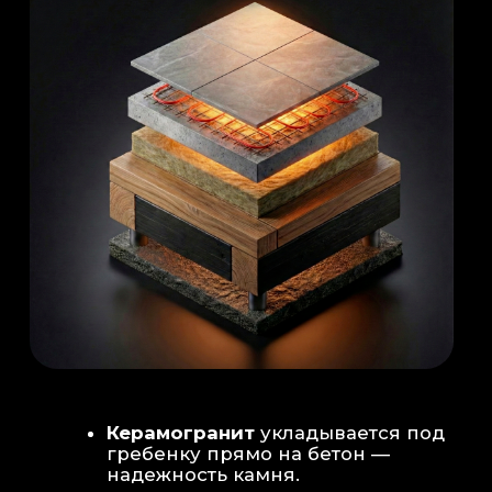
Душевая система
: Установка двух
душевых стоек (кастомизация под запрос
заказчика для большого количества
гостей)
Обливное устройство
: «Каскад» на 30
литров в облицовке. Мы добавляем
систему для повышения надежности
набора воды.