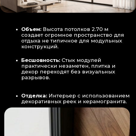
Smart-управление:
Во всех зонах
установлены Wi-Fi терморегуляторы,
позволяющие управлять климатом
дистанционно с телефона
Умный дом:
Предусмотрена
интеграция с голосовым помощником
Алиса, а также возможность установки
умных розеток и выключателей (по
дополнительному запросу).
ИНТЕРЬЕР:
САНУЗЕЛ И ТЕХНИЧЕСКИЙ БЛОК