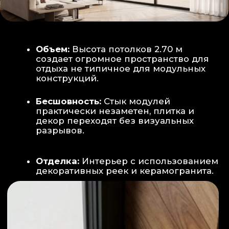
Smart-управление:
Во всех зонах
установлены Wi-Fi терморегуляторы,
позволяющие управлять климатом
дистанционно с телефона
Умный дом:
Предусмотрена
интеграция с голосовым помощником
Алиса, а также возможность установки
умных розеток и выключателей (по
дополнительному запросу).
ИНТЕРЬЕР:
САНУЗЕЛ И ТЕХНИЧЕСКИЙ БЛОК