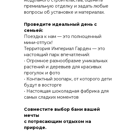
модульного строительства, оценить
премиальную отделку и задать любые
вопросы об установке и материалах.
КОНСТРУКТИВ И
Проведите идеальный день с
ЭНЕРГОЭФФЕКТИВНОСТЬ
семьей:
Поездка к нам — это полноценный
ПРАКТИЧНОСТЬ И ЗАЩИТА ОТ НЕПОГОДЫ
мини-отпуск!
Территория Империал Гарден — это
настоящий парк впечатлений:
• Огромное разнообразие уникальных
растений и деревьев для красивых
прогулок и фото
• Контактный зоопарк, от которого дети
будут в восторгe
• Настоящая шоколадная фабрика для
самых сладких моментов
Совместите выбор бани вашей
мечты
с потрясающим отдыхом на
природе.