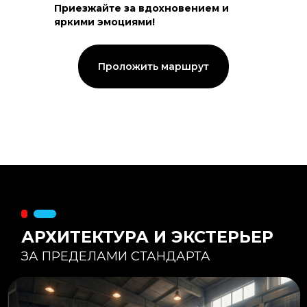
Приезжайте за вдохновением и
яркими эмоциями!
Тепловой контур:
Стены — 150 мм утепления,
Кровля — 200 мм.
Стропильная система из доски -
Проложить маршрут
45×195 мм.
Комфортная температура даже при
-20°С и ниже
Несущая способность:
Мощные несущие стойки
и балки снимают
нагрузку с панорамного
остекления
Утеплитель
:
Используется каменная
вата «Техноблок» — он
жесткий и не дает усадки
(не оседает) со
временем.