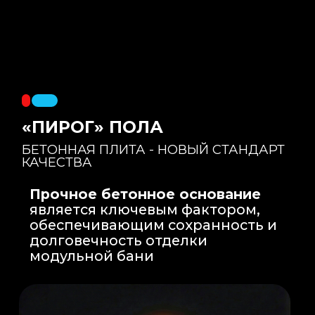
Правильный уклон
: Уклон для слива
воды формируется еще на этапе заливки
бетонной плиты на производстве, а не
толстым слоем клея. Все углы запилены
под 45 градусов.
Эпоксидная затирка
: Не впитывает влагу,
не темнеет, защищает швы навсегда.