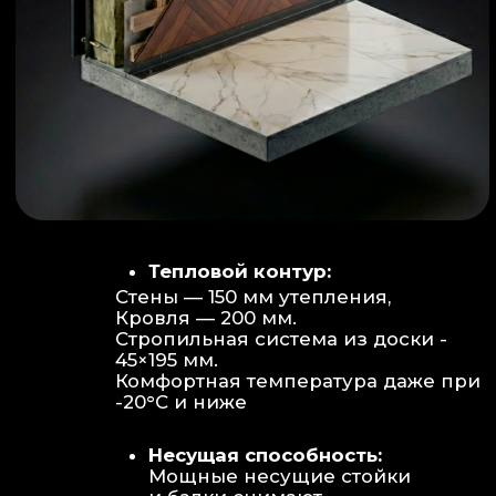
Объем:
Высота потолков 2.70 м
создает огромное пространство для
отдыха не типичное для модульных
конструкций.
Бесшовность:
Стык модулей
практически незаметен, плитка и
декор переходят без визуальных
разрывов.
Отделка:
Интерьер с использованием
декоративных реек и керамогранита.