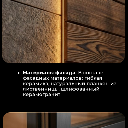
Защита от влаги:
Обеспечивается за счет
пароизоляционной пленки
(без разрывов), что
предотвращает
проникновения пара в
утеплитель и исключает
риск возникновения
плесени