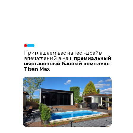
Материалы фасада
: В составе
фасадных материалов: гибкая
керамика, натуральный планкен из
лиственницы, шлифованный
керамогранит
Приглашаем вас на тест-драйв
впечатлений в наш
премиальный
выставочный банный комплекс
Tisan Max