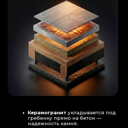
Душевая система
: Установка двух
душевых стоек (кастомизация под запрос
заказчика для большого количества
гостей)
Обливное устройство
: «Каскад» на 30
литров в облицовке. Мы добавляем
систему для повышения надежности
набора воды.