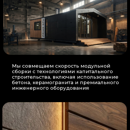
Прокладка
: Кабель проходит в
нишах контр-бруса, не
нарушая целостность
утеплителя.