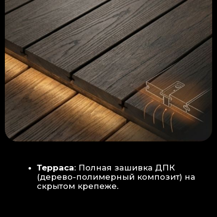
Керамогранит
укладывается под
гребенку прямо на бетон —
надежность камня.
Встроенный электрический
теплый пол: по всей площади
комплекса, интегрирован прямо
в плиту для равномерного
прогрева
Армированная бетонная плита (5
см):
Заливается поверх