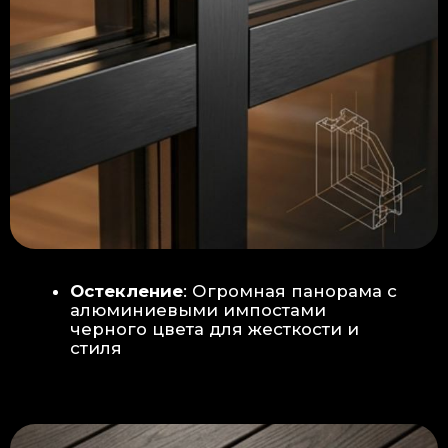
Гидроизоляция: двойная защита
от протечек:
Мы выполняем
гидроизоляцию в два слоя с
обязательной проклейкой всех
стыков и примыканий. Это
исключает риск протечек даже в
сложных местах (углы, вводы
труб).
«ПИРОГ» ПОЛА
БЕТОННАЯ ПЛИТА - НОВЫЙ СТАНДАРТ
КАЧЕСТВА
Прочное бетонное основание
является ключевым фактором,
обеспечивающим сохранность и
долговечность отделки
модульной бани