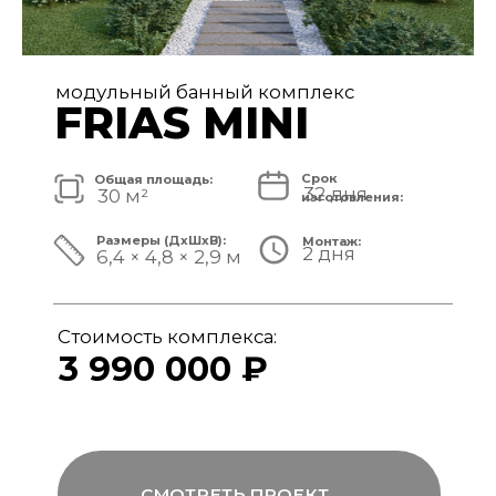
модульный банный комплекс
FRIAS
Срок
Общая площадь:
32 дня
40 м²
изготовления:
Размеры (ДxШxВ):
Монтаж:
2 дня
8,4 × 4,8 × 3,1 м
Стоимость комплекса:
4 890 000 ₽