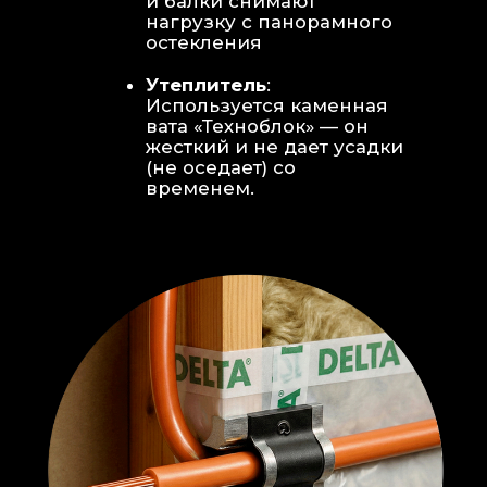
Откосы без пластика:
Ламинат
уложен «елочкой» прямо на
откосы, вплотную к
алюминиевому профилю без
наличников и видимого
герметика.