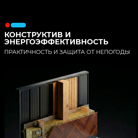
утеплителя. Обеспечивает
полное отсутствие вибраций и
«батутности»
Утепление:
150 мм основного
утеплителя в полу + бетонная
стяжка с интегрированным
теплым полом
Фундамент:
Свайное поле +
обвязочный брус 150x150
(сухая строганная доска,
обработанная праймером и
сшитая в единый брус)
ИНТЕРЬЕР:
КОМНАТА ОТДЫХА
ПРОСТРАНСТВО И СВЕТ
Огромное окно для
максимального
естественного света и
визуального объединения с
участком