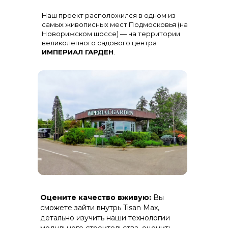
Остекление
: Огромная панорама с
Наш проект расположился в одном из
алюминиевыми импостами
черного цвета для жесткости и
самых живописных мест Подмосковья (на
стиля
Новорижском шоссе) — на территории
великолепного садового центра
ИМПЕРИАЛ ГАРДЕН
.
Терраса
: Полная зашивка ДПК
Оцените качество вживую:
Вы
(дерево-полимерный композит) на
скрытом крепеже.
сможете зайти внутрь Tisan Max,
детально изучить наши технологии