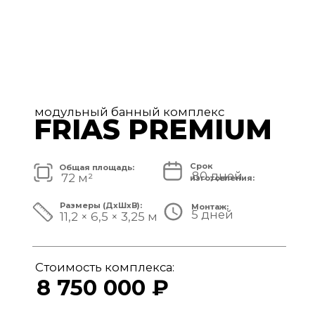
модульный банный комплекс
TISAN LUXE
Срок
Общая площадь:
80 дней
48 м²
изготовления:
Размеры (ДxШxВ):
Монтаж:
5 дней
11,7 × 3,9 × 3,25 м
Стоимость комплекса:
6 950 000 ₽
СМОТРЕТЬ ПРОЕКТ