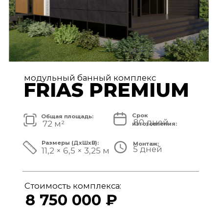
модульный банный комплекс
TISAN LUXE
Срок
Общая площадь:
80 дней
48 м²
изготовления:
Размеры (ДxШxВ):
Монтаж:
5 дней
11,7 × 3,9 × 3,25 м
Стоимость комплекса:
6 950 000 ₽
СМОТРЕТЬ ПРОЕКТ