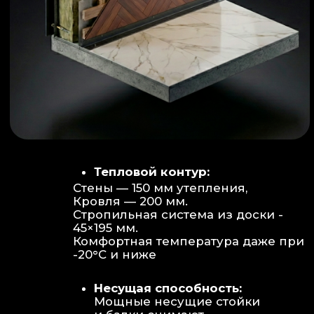
Объем:
Высота потолков 2.70 м
создает огромное пространство для
отдыха не типичное для модульных
конструкций.
Бесшовность:
Стык модулей
практически незаметен, плитка и
декор переходят без визуальных
разрывов.
Отделка:
Интерьер с использованием
декоративных реек и керамогранита.