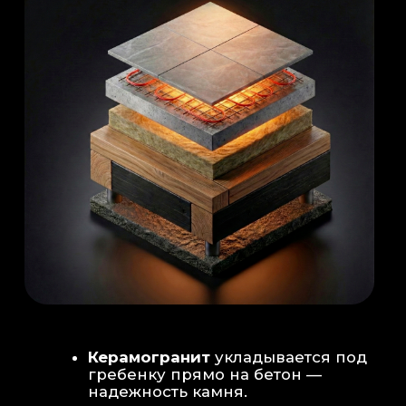
Душевая система
: Установка двух
душевых стоек (кастомизация под запрос
заказчика для большого количества
гостей)
Обливное устройство
: «Каскад» на 30
литров в облицовке. Мы добавляем
систему для повышения надежности
набора воды.