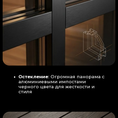
Гидроизоляция: двойная защита
от протечек:
Мы выполняем
гидроизоляцию в два слоя с
обязательной проклейкой всех
стыков и примыканий. Это
исключает риск протечек даже в
сложных местах (углы, вводы
труб).
«ПИРОГ» ПОЛА
БЕТОННАЯ ПЛИТА - НОВЫЙ СТАНДАРТ
КАЧЕСТВА
Прочное бетонное основание
является ключевым фактором,
обеспечивающим сохранность и
долговечность отделки
модульной бани