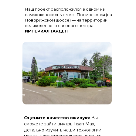
Остекление
: Огромная панорама с
Наш проект расположился в одном из
алюминиевыми импостами
черного цвета для жесткости и
самых живописных мест Подмосковья (на
стиля
Новорижском шоссе) — на территории
великолепного садового центра
ИМПЕРИАЛ ГАРДЕН
.
Терраса
: Полная зашивка ДПК
Оцените качество вживую:
Вы
(дерево-полимерный композит) на
скрытом крепеже.
сможете зайти внутрь Tisan Max,
детально изучить наши технологии