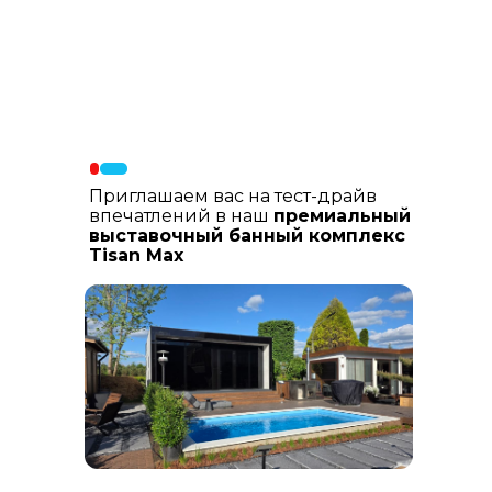
Материалы фасада
: В составе
фасадных материалов: гибкая
керамика, натуральный планкен из
лиственницы, шлифованный
керамогранит
Приглашаем вас на тест-драйв
впечатлений в наш
премиальный
выставочный банный комплекс
Tisan Max