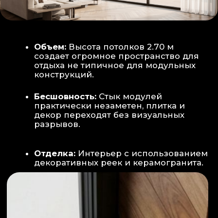
Smart-управление:
Во всех зонах
установлены Wi-Fi терморегуляторы,
позволяющие управлять климатом
дистанционно с телефона
Умный дом:
Предусмотрена
интеграция с голосовым помощником
Алиса, а также возможность установки
умных розеток и выключателей (по
дополнительному запросу).
ИНТЕРЬЕР:
САНУЗЕЛ И ТЕХНИЧЕСКИЙ БЛОК