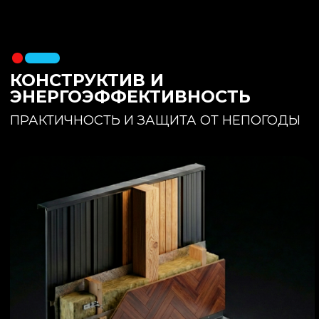
утеплителя. Обеспечивает
полное отсутствие вибраций и
«батутности»
Утепление:
150 мм основного
утеплителя в полу + бетонная
стяжка с интегрированным
теплым полом
Фундамент:
Свайное поле +
обвязочный брус 150x150
(сухая строганная доска,
обработанная праймером и
сшитая в единый брус)
ИНТЕРЬЕР:
КОМНАТА ОТДЫХА
ПРОСТРАНСТВО И СВЕТ
Огромное окно для
максимального
естественного света и
визуального объединения с
участком