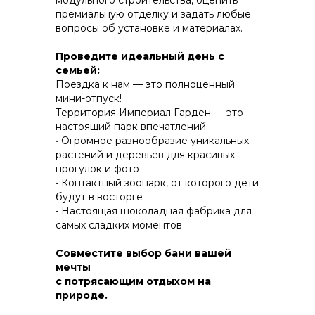
модульного строительства, оценить
премиальную отделку и задать любые
вопросы об установке и материалах.
КОНСТРУКТИВ И
Проведите идеальный день с
ЭНЕРГОЭФФЕКТИВНОСТЬ
семьей:
Поездка к нам — это полноценный
ПРАКТИЧНОСТЬ И ЗАЩИТА ОТ НЕПОГОДЫ
мини-отпуск!
Территория Империал Гарден — это
настоящий парк впечатлений:
• Огромное разнообразие уникальных
растений и деревьев для красивых
прогулок и фото
• Контактный зоопарк, от которого дети
будут в восторгe
• Настоящая шоколадная фабрика для
самых сладких моментов
Совместите выбор бани вашей
мечты
с потрясающим отдыхом на
природе.