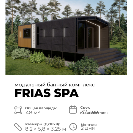
FRIAS PREMIUM
Срок
Общая площадь:
80 дней
72 м²
изготовления:
Размеры (ДxШxВ):
Монтаж:
5 дней
11,2 × 6,5 × 3,25 м
Стоимость комплекса:
8 750 000 ₽
СМОТРЕТЬ ПРОЕКТ