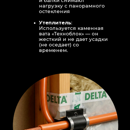
Откосы без пластика:
Ламинат
уложен «елочкой» прямо на
откосы, вплотную к
алюминиевому профилю без
наличников и видимого
герметика.