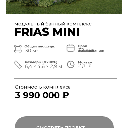
модульный банный комплекс
FRIAS
Срок
Общая площадь:
32 дня
40 м²
изготовления:
Размеры (ДxШxВ):
Монтаж:
2 дня
8,4 × 4,8 × 3,1 м
Стоимость комплекса:
4 890 000 ₽