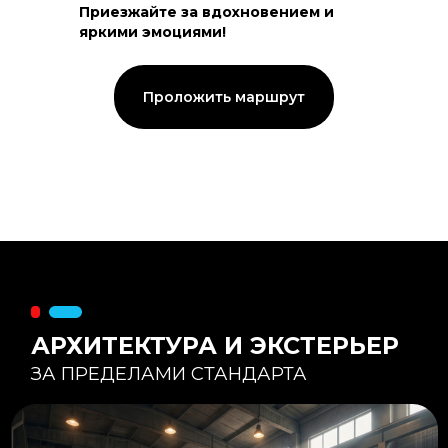
Приезжайте за вдохновением и
яркими эмоциями!
Тепловой контур:
Стены — 150 мм утепления,
Кровля — 200 мм.
Стропильная система из доски -
Проложить маршрут
45×195 мм.
Комфортная температура даже при
-20°С и ниже
Несущая способность:
Мощные несущие стойки
и балки снимают
нагрузку с панорамного
остекления
Утеплитель
:
Используется каменная
вата «Техноблок» — он
жесткий и не дает усадки
(не оседает) со
временем.