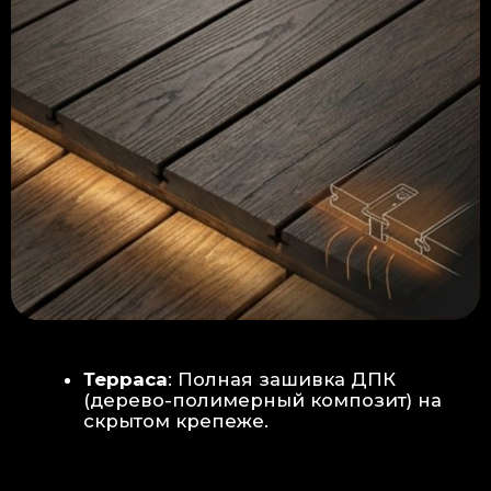
Керамогранит
укладывается под
гребенку прямо на бетон —
надежность камня.
Встроенный электрический
теплый пол: по всей площади
комплекса, интегрирован прямо
в плиту для равномерного
прогрева
Армированная бетонная плита (5
см):
Заливается поверх