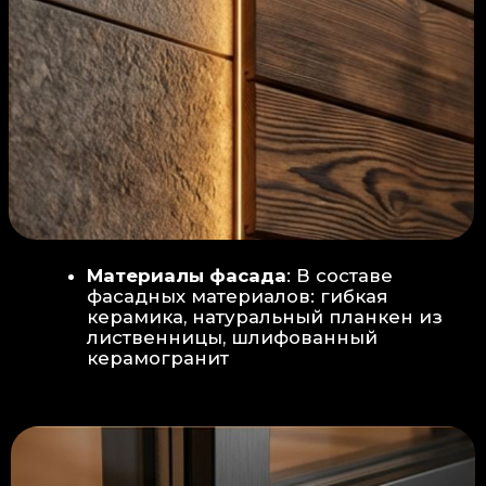
Защита от влаги:
Обеспечивается за счет
пароизоляционной пленки
(без разрывов), что
предотвращает
проникновения пара в
утеплитель и исключает
риск возникновения
плесени