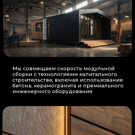
Прокладка
: Кабель проходит в
нишах контр-бруса, не
нарушая целостность
утеплителя.