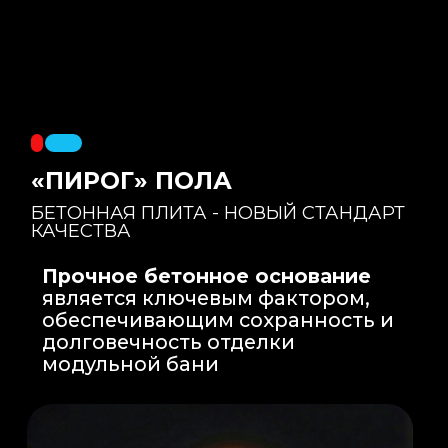
Правильный уклон
: Уклон для слива
воды формируется еще на этапе заливки
бетонной плиты на производстве, а не
толстым слоем клея. Все углы запилены
под 45 градусов.
Эпоксидная затирка
: Не впитывает влагу,
не темнеет, защищает швы навсегда.