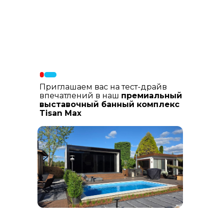
Материалы фасада
: В составе
фасадных материалов: гибкая
керамика, натуральный планкен из
лиственницы, шлифованный
керамогранит
Приглашаем вас на тест-драйв
впечатлений в наш
премиальный
выставочный банный комплекс
Tisan Max