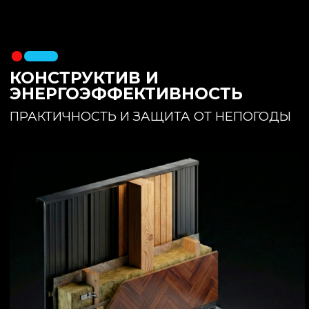
утеплителя. Обеспечивает
полное отсутствие вибраций и
«батутности»
Утепление:
150 мм основного
утеплителя в полу + бетонная
стяжка с интегрированным
теплым полом
Фундамент:
Свайное поле +
обвязочный брус 150x150
(сухая строганная доска,
обработанная праймером и
сшитая в единый брус)
ИНТЕРЬЕР:
КОМНАТА ОТДЫХА
ПРОСТРАНСТВО И СВЕТ
Огромное окно для
максимального
естественного света и
визуального объединения с
участком