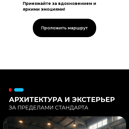
Приезжайте за вдохновением и
яркими эмоциями!
Тепловой контур:
Стены — 150 мм утепления,
Кровля — 200 мм.
Стропильная система из доски -
Проложить маршрут
45×195 мм.
Комфортная температура даже при
-20°С и ниже
Несущая способность:
Мощные несущие стойки
и балки снимают
нагрузку с панорамного
остекления
Утеплитель
:
Используется каменная
вата «Техноблок» — он
жесткий и не дает усадки
(не оседает) со
временем.