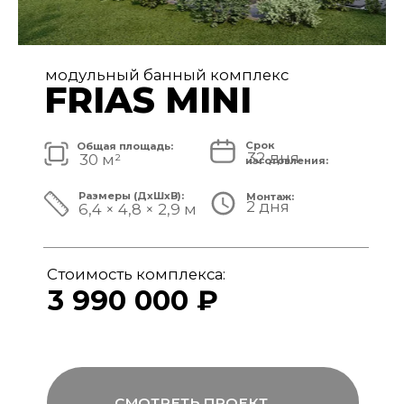
модульный банный комплекс
FRIAS
Срок
Общая площадь:
32 дня
40 м²
изготовления:
Размеры (ДxШxВ):
Монтаж:
2 дня
8,4 × 4,8 × 3,1 м
Стоимость комплекса:
4 890 000 ₽