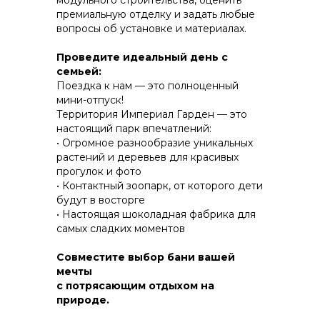
модульного строительства, оценить
премиальную отделку и задать любые
вопросы об установке и материалах.
КОНСТРУКТИВ И
Проведите идеальный день с
ЭНЕРГОЭФФЕКТИВНОСТЬ
семьей:
Поездка к нам — это полноценный
ПРАКТИЧНОСТЬ И ЗАЩИТА ОТ НЕПОГОДЫ
мини-отпуск!
Территория Империал Гарден — это
настоящий парк впечатлений:
• Огромное разнообразие уникальных
растений и деревьев для красивых
прогулок и фото
• Контактный зоопарк, от которого дети
будут в восторгe
• Настоящая шоколадная фабрика для
самых сладких моментов
Совместите выбор бани вашей
мечты
с потрясающим отдыхом на
природе.