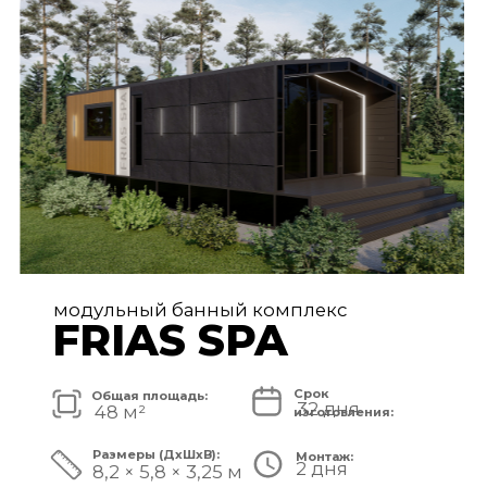
FRIAS PREMIUM
Срок
Общая площадь:
80 дней
72 м²
изготовления:
Размеры (ДxШxВ):
Монтаж:
5 дней
11,2 × 6,5 × 3,25 м
Стоимость комплекса:
8 750 000 ₽
СМОТРЕТЬ ПРОЕКТ