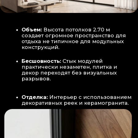
Smart-управление:
Во всех зонах
установлены Wi-Fi терморегуляторы,
позволяющие управлять климатом
дистанционно с телефона
Умный дом:
Предусмотрена
интеграция с голосовым помощником
Алиса, а также возможность установки
умных розеток и выключателей (по
дополнительному запросу).
ИНТЕРЬЕР:
САНУЗЕЛ И ТЕХНИЧЕСКИЙ БЛОК