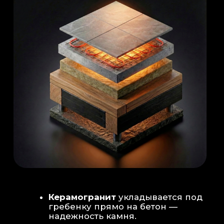
Душевая система
: Установка двух
душевых стоек (кастомизация под запрос
заказчика для большого количества
гостей)
Обливное устройство
: «Каскад» на 30
литров в облицовке. Мы добавляем
систему для повышения надежности
набора воды.