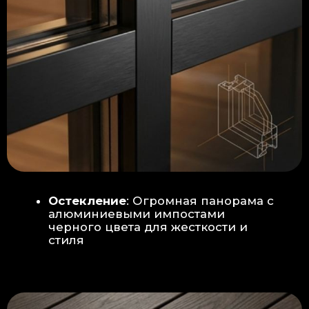
Гидроизоляция: двойная защита
от протечек:
Мы выполняем
гидроизоляцию в два слоя с
обязательной проклейкой всех
стыков и примыканий. Это
исключает риск протечек даже в
сложных местах (углы, вводы
труб).
«ПИРОГ» ПОЛА
БЕТОННАЯ ПЛИТА - НОВЫЙ СТАНДАРТ
КАЧЕСТВА
Прочное бетонное основание
является ключевым фактором,
обеспечивающим сохранность и
долговечность отделки
модульной бани