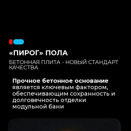
Правильный уклон
: Уклон для слива
воды формируется еще на этапе заливки
бетонной плиты на производстве, а не
толстым слоем клея. Все углы запилены
под 45 градусов.
Эпоксидная затирка
: Не впитывает влагу,
не темнеет, защищает швы навсегда.