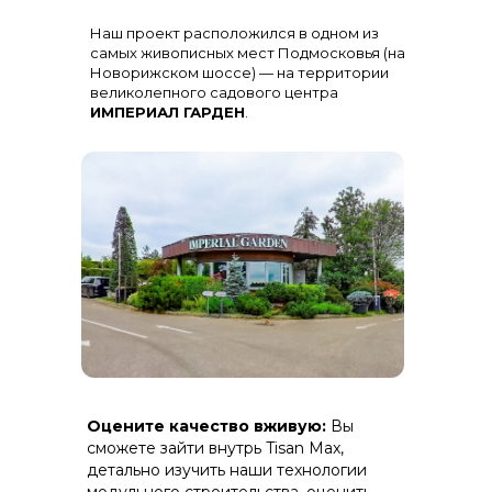
Остекление
: Огромная панорама с
Наш проект расположился в одном из
алюминиевыми импостами
черного цвета для жесткости и
самых живописных мест Подмосковья (на
стиля
Новорижском шоссе) — на территории
великолепного садового центра
ИМПЕРИАЛ ГАРДЕН
.
Терраса
: Полная зашивка ДПК
Оцените качество вживую:
Вы
(дерево-полимерный композит) на
скрытом крепеже.
сможете зайти внутрь Tisan Max,
детально изучить наши технологии