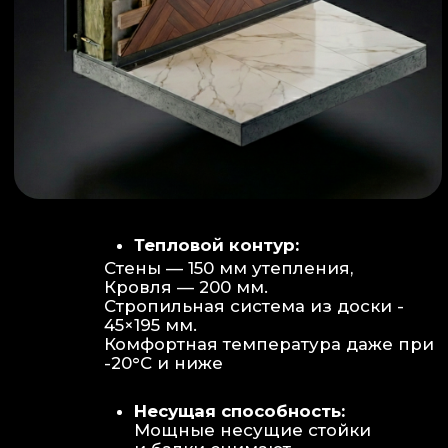
Объем:
Высота потолков 2.70 м
создает огромное пространство для
отдыха не типичное для модульных
конструкций.
Бесшовность:
Стык модулей
практически незаметен, плитка и
декор переходят без визуальных
разрывов.
Отделка:
Интерьер с использованием
декоративных реек и керамогранита.