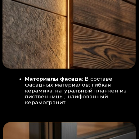
Защита от влаги:
Обеспечивается за счет
пароизоляционной пленки
(без разрывов), что
предотвращает
проникновения пара в
утеплитель и исключает
риск возникновения
плесени