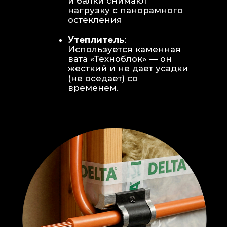
Откосы без пластика:
Ламинат
уложен «елочкой» прямо на
откосы, вплотную к
алюминиевому профилю без
наличников и видимого
герметика.