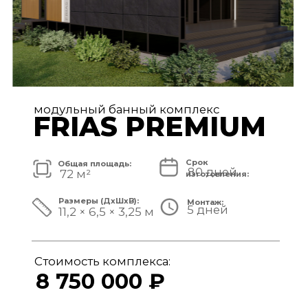
модульный банный комплекс
TISAN LUXE
Срок
Общая площадь:
80 дней
48 м²
изготовления:
Размеры (ДxШxВ):
Монтаж:
5 дней
11,7 × 3,9 × 3,25 м
Стоимость комплекса:
6 950 000 ₽
СМОТРЕТЬ ПРОЕКТ