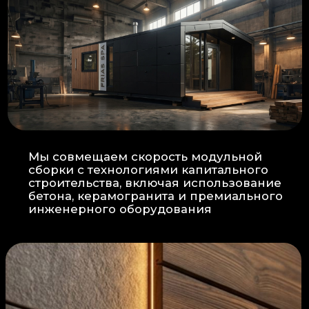
Прокладка
: Кабель проходит в
нишах контр-бруса, не
нарушая целостность
утеплителя.