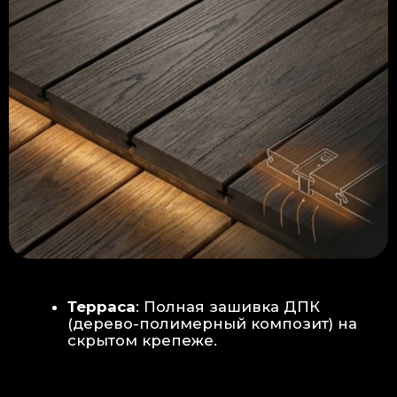
Керамогранит
укладывается под
гребенку прямо на бетон —
надежность камня.
Встроенный электрический
теплый пол: по всей площади
комплекса, интегрирован прямо
в плиту для равномерного
прогрева
Армированная бетонная плита (5
см):
Заливается поверх