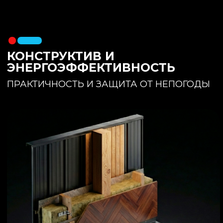
утеплителя. Обеспечивает
полное отсутствие вибраций и
«батутности»
Утепление:
150 мм основного
утеплителя в полу + бетонная
стяжка с интегрированным
теплым полом
Фундамент:
Свайное поле +
обвязочный брус 150x150
(сухая строганная доска,
обработанная праймером и
сшитая в единый брус)
ИНТЕРЬЕР:
КОМНАТА ОТДЫХА
ПРОСТРАНСТВО И СВЕТ
Огромное окно для
максимального
естественного света и
визуального объединения с
участком