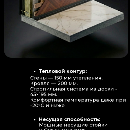
Объем:
Высота потолков 2.70 м
создает огромное пространство для
отдыха не типичное для модульных
конструкций.
Бесшовность:
Стык модулей
практически незаметен, плитка и
декор переходят без визуальных
разрывов.
Отделка:
Интерьер с использованием
декоративных реек и керамогранита.