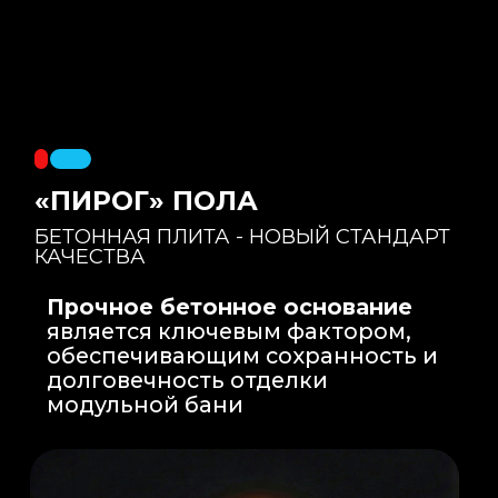
Правильный уклон
: Уклон для слива
воды формируется еще на этапе заливки
бетонной плиты на производстве, а не
толстым слоем клея. Все углы запилены
под 45 градусов.
Эпоксидная затирка
: Не впитывает влагу,
не темнеет, защищает швы навсегда.