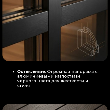
Гидроизоляция: двойная защита
от протечек:
Мы выполняем
гидроизоляцию в два слоя с
обязательной проклейкой всех
стыков и примыканий. Это
исключает риск протечек даже в
сложных местах (углы, вводы
труб).
«ПИРОГ» ПОЛА
БЕТОННАЯ ПЛИТА - НОВЫЙ СТАНДАРТ
КАЧЕСТВА
Прочное бетонное основание
является ключевым фактором,
обеспечивающим сохранность и
долговечность отделки
модульной бани