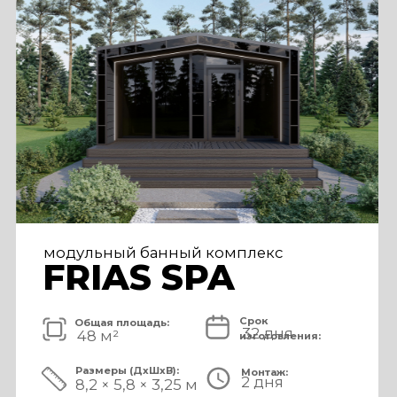
FRIAS PREMIUM
Срок
Общая площадь:
80 дней
72 м²
изготовления:
Размеры (ДxШxВ):
Монтаж:
5 дней
11,2 × 6,5 × 3,25 м
Стоимость комплекса:
8 750 000 ₽
СМОТРЕТЬ ПРОЕКТ