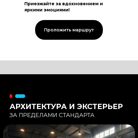
Приезжайте за вдохновением и
яркими эмоциями!
Тепловой контур:
Стены — 150 мм утепления,
Кровля — 200 мм.
Стропильная система из доски -
Проложить маршрут
45×195 мм.
Комфортная температура даже при
-20°С и ниже
Несущая способность:
Мощные несущие стойки
и балки снимают
нагрузку с панорамного
остекления
Утеплитель
:
Используется каменная
вата «Техноблок» — он
жесткий и не дает усадки
(не оседает) со
временем.