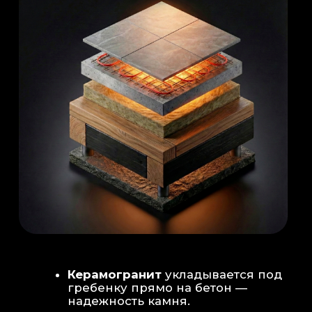
Душевая система
: Установка двух
душевых стоек (кастомизация под запрос
заказчика для большого количества
гостей)
Обливное устройство
: «Каскад» на 30
литров в облицовке. Мы добавляем
систему для повышения надежности
набора воды.