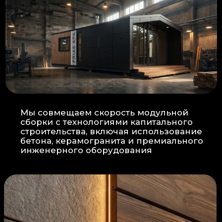
Прокладка
: Кабель проходит в
нишах контр-бруса, не
нарушая целостность
утеплителя.