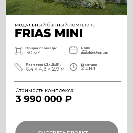
модульный банный комплекс
FRIAS
Срок
Общая площадь:
32 дня
40 м²
изготовления:
Размеры (ДxШxВ):
Монтаж:
2 дня
8,4 × 4,8 × 3,1 м
Стоимость комплекса:
4 890 000 ₽