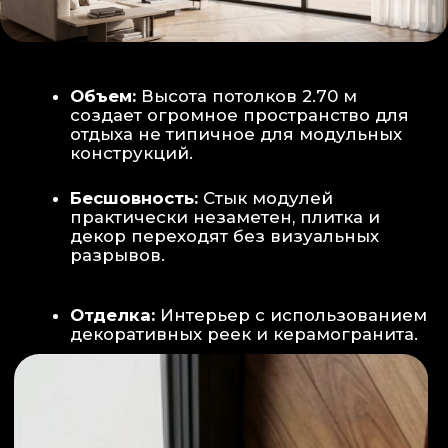
Smart-управление:
Во всех зонах
установлены Wi-Fi терморегуляторы,
позволяющие управлять климатом
дистанционно с телефона
Умный дом:
Предусмотрена
интеграция с голосовым помощником
Алиса, а также возможность установки
умных розеток и выключателей (по
дополнительному запросу).
ИНТЕРЬЕР:
САНУЗЕЛ И ТЕХНИЧЕСКИЙ БЛОК