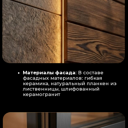
Защита от влаги:
Обеспечивается за счет
пароизоляционной пленки
(без разрывов), что
предотвращает
проникновения пара в
утеплитель и исключает
риск возникновения
плесени