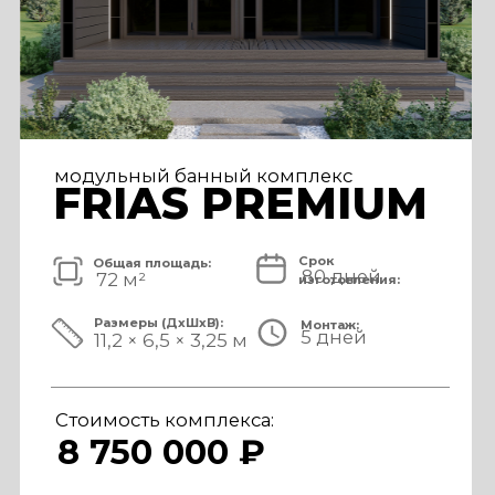
модульный банный комплекс
TISAN LUXE
Срок
Общая площадь:
80 дней
48 м²
изготовления:
Размеры (ДxШxВ):
Монтаж:
5 дней
11,7 × 3,9 × 3,25 м
Стоимость комплекса:
6 950 000 ₽
СМОТРЕТЬ ПРОЕКТ