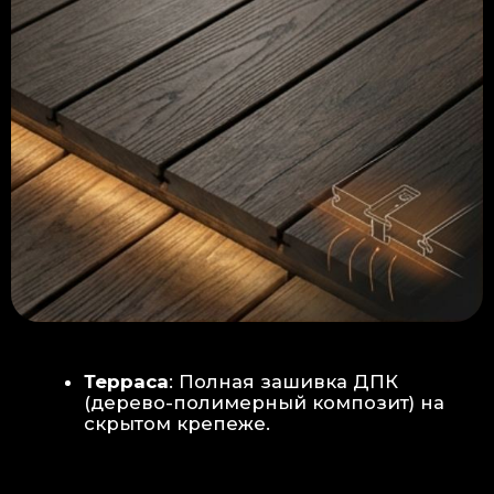
Керамогранит
укладывается под
гребенку прямо на бетон —
надежность камня.
Встроенный электрический
теплый пол: по всей площади
комплекса, интегрирован прямо
в плиту для равномерного
прогрева
Армированная бетонная плита (5
см):
Заливается поверх