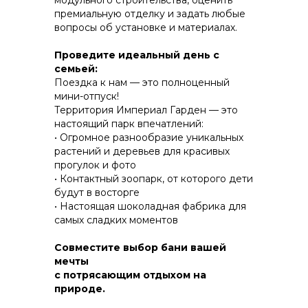
модульного строительства, оценить
премиальную отделку и задать любые
вопросы об установке и материалах.
КОНСТРУКТИВ И
Проведите идеальный день с
ЭНЕРГОЭФФЕКТИВНОСТЬ
семьей:
Поездка к нам — это полноценный
ПРАКТИЧНОСТЬ И ЗАЩИТА ОТ НЕПОГОДЫ
мини-отпуск!
Территория Империал Гарден — это
настоящий парк впечатлений:
• Огромное разнообразие уникальных
растений и деревьев для красивых
прогулок и фото
• Контактный зоопарк, от которого дети
будут в восторгe
• Настоящая шоколадная фабрика для
самых сладких моментов
Совместите выбор бани вашей
мечты
с потрясающим отдыхом на
природе.