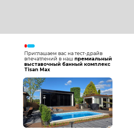
Материалы фасада
: В составе
фасадных материалов: гибкая
керамика, натуральный планкен из
лиственницы, шлифованный
керамогранит
Приглашаем вас на тест-драйв
впечатлений в наш
премиальный
выставочный банный комплекс
Tisan Max