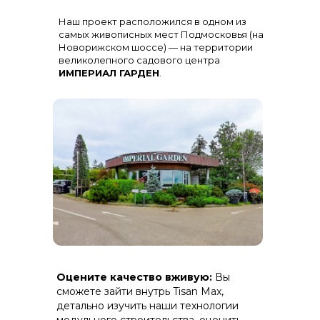
Остекление
: Огромная панорама с
Наш проект расположился в одном из
алюминиевыми импостами
черного цвета для жесткости и
самых живописных мест Подмосковья (на
стиля
Новорижском шоссе) — на территории
великолепного садового центра
ИМПЕРИАЛ ГАРДЕН
.
Терраса
: Полная зашивка ДПК
Оцените качество вживую:
Вы
(дерево-полимерный композит) на
скрытом крепеже.
сможете зайти внутрь Tisan Max,
детально изучить наши технологии