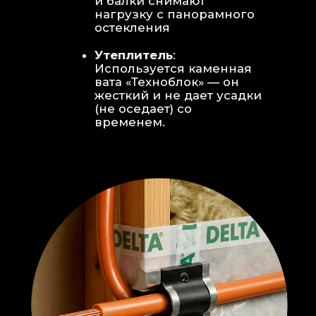
Откосы без пластика:
Ламинат
уложен «елочкой» прямо на
откосы, вплотную к
алюминиевому профилю без
наличников и видимого
герметика.