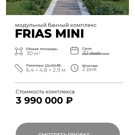
модульный банный комплекс
FRIAS
Срок
Общая площадь:
32 дня
40 м²
изготовления:
Размеры (ДxШxВ):
Монтаж:
2 дня
8,4 × 4,8 × 3,1 м
Стоимость комплекса:
4 890 000 ₽