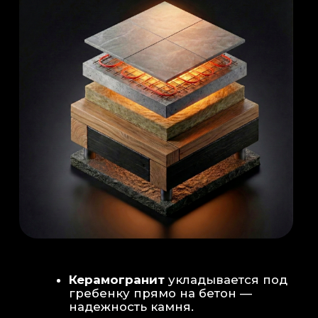
Душевая система
: Установка двух
душевых стоек (кастомизация под запрос
заказчика для большого количества
гостей)
Обливное устройство
: «Каскад» на 30
литров в облицовке. Мы добавляем
систему для повышения надежности
набора воды.