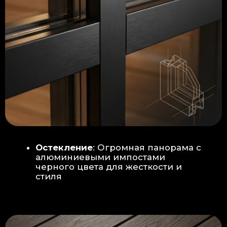
Гидроизоляция: двойная защита
от протечек:
Мы выполняем
гидроизоляцию в два слоя с
обязательной проклейкой всех
стыков и примыканий. Это
исключает риск протечек даже в
сложных местах (углы, вводы
труб).
«ПИРОГ» ПОЛА
БЕТОННАЯ ПЛИТА - НОВЫЙ СТАНДАРТ
КАЧЕСТВА
Прочное бетонное основание
является ключевым фактором,
обеспечивающим сохранность и
долговечность отделки
модульной бани