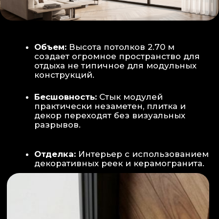
Smart-управление:
Во всех зонах
установлены Wi-Fi терморегуляторы,
позволяющие управлять климатом
дистанционно с телефона
Умный дом:
Предусмотрена
интеграция с голосовым помощником
Алиса, а также возможность установки
умных розеток и выключателей (по
дополнительному запросу).
ИНТЕРЬЕР:
САНУЗЕЛ И ТЕХНИЧЕСКИЙ БЛОК