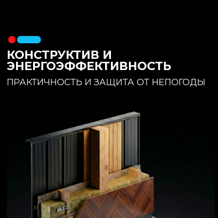
утеплителя. Обеспечивает
полное отсутствие вибраций и
«батутности»
Утепление:
150 мм основного
утеплителя в полу + бетонная
стяжка с интегрированным
теплым полом
Фундамент:
Свайное поле +
обвязочный брус 150x150
(сухая строганная доска,
обработанная праймером и
сшитая в единый брус)
ИНТЕРЬЕР:
КОМНАТА ОТДЫХА
ПРОСТРАНСТВО И СВЕТ
Огромное окно для
максимального
естественного света и
визуального объединения с
участком