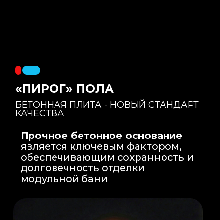
Правильный уклон
: Уклон для слива
воды формируется еще на этапе заливки
бетонной плиты на производстве, а не
толстым слоем клея. Все углы запилены
под 45 градусов.
Эпоксидная затирка
: Не впитывает влагу,
не темнеет, защищает швы навсегда.