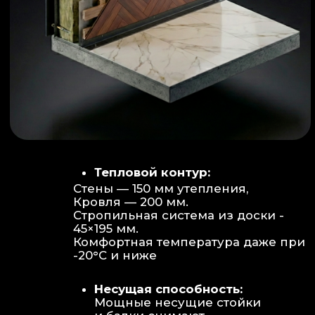
Объем:
Высота потолков 2.70 м
создает огромное пространство для
отдыха не типичное для модульных
конструкций.
Бесшовность:
Стык модулей
практически незаметен, плитка и
декор переходят без визуальных
разрывов.
Отделка:
Интерьер с использованием
декоративных реек и керамогранита.