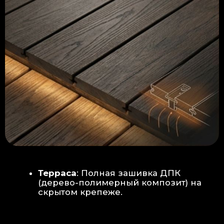
Керамогранит
укладывается под
гребенку прямо на бетон —
надежность камня.
Встроенный электрический
теплый пол: по всей площади
комплекса, интегрирован прямо
в плиту для равномерного
прогрева
Армированная бетонная плита (5
см):
Заливается поверх