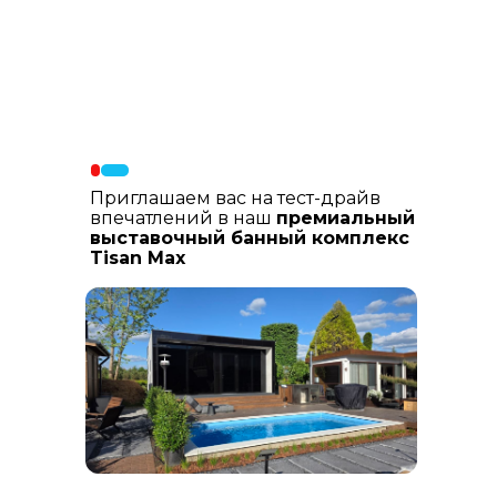
Материалы фасада
: В составе
фасадных материалов: гибкая
керамика, натуральный планкен из
лиственницы, шлифованный
керамогранит
Приглашаем вас на тест-драйв
впечатлений в наш
премиальный
выставочный банный комплекс
Tisan Max