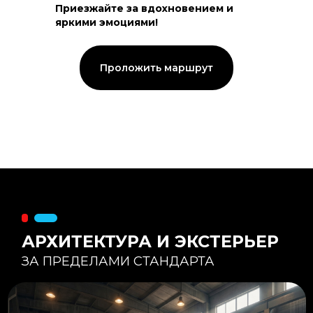
Приезжайте за вдохновением и
яркими эмоциями!
Тепловой контур:
Стены — 150 мм утепления,
Кровля — 200 мм.
Стропильная система из доски -
Проложить маршрут
45×195 мм.
Комфортная температура даже при
-20°С и ниже
Несущая способность:
Мощные несущие стойки
и балки снимают
нагрузку с панорамного
остекления
Утеплитель
:
Используется каменная
вата «Техноблок» — он
жесткий и не дает усадки
(не оседает) со
временем.