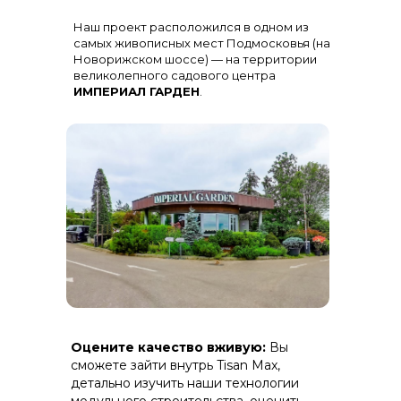
Остекление
: Огромная панорама с
Наш проект расположился в одном из
алюминиевыми импостами
черного цвета для жесткости и
самых живописных мест Подмосковья (на
стиля
Новорижском шоссе) — на территории
великолепного садового центра
ИМПЕРИАЛ ГАРДЕН
.
Терраса
: Полная зашивка ДПК
Оцените качество вживую:
Вы
(дерево-полимерный композит) на
скрытом крепеже.
сможете зайти внутрь Tisan Max,
детально изучить наши технологии