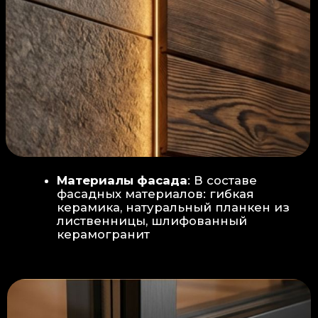
Защита от влаги:
Обеспечивается за счет
пароизоляционной пленки
(без разрывов), что
предотвращает
проникновения пара в
утеплитель и исключает
риск возникновения
плесени