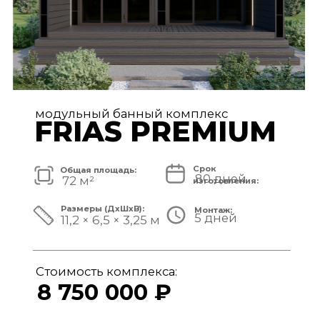
модульный банный комплекс
TISAN LUXE
Срок
Общая площадь:
80 дней
48 м²
изготовления:
Размеры (ДxШxВ):
Монтаж:
5 дней
11,7 × 3,9 × 3,25 м
Стоимость комплекса:
6 950 000 ₽
СМОТРЕТЬ ПРОЕКТ