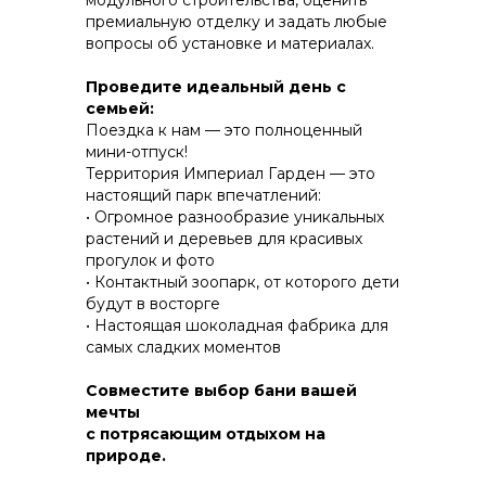
модульного строительства, оценить
премиальную отделку и задать любые
вопросы об установке и материалах.
КОНСТРУКТИВ И
Проведите идеальный день с
ЭНЕРГОЭФФЕКТИВНОСТЬ
семьей:
Поездка к нам — это полноценный
ПРАКТИЧНОСТЬ И ЗАЩИТА ОТ НЕПОГОДЫ
мини-отпуск!
Территория Империал Гарден — это
настоящий парк впечатлений:
• Огромное разнообразие уникальных
растений и деревьев для красивых
прогулок и фото
• Контактный зоопарк, от которого дети
будут в восторгe
• Настоящая шоколадная фабрика для
самых сладких моментов
Совместите выбор бани вашей
мечты
с потрясающим отдыхом на
природе.