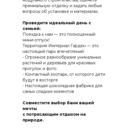
модульного строительства, оценить
премиальную отделку и задать любые
вопросы об установке и материалах.
КОНСТРУКТИВ И
Проведите идеальный день с
ЭНЕРГОЭФФЕКТИВНОСТЬ
семьей:
Поездка к нам — это полноценный
ПРАКТИЧНОСТЬ И ЗАЩИТА ОТ НЕПОГОДЫ
мини-отпуск!
Территория Империал Гарден — это
настоящий парк впечатлений:
• Огромное разнообразие уникальных
растений и деревьев для красивых
прогулок и фото
• Контактный зоопарк, от которого дети
будут в восторгe
• Настоящая шоколадная фабрика для
самых сладких моментов
Совместите выбор бани вашей
мечты
с потрясающим отдыхом на
природе.