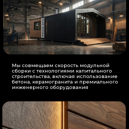
Прокладка
: Кабель проходит в
нишах контр-бруса, не
нарушая целостность
утеплителя.