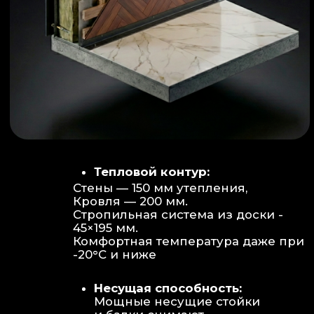
Объем:
Высота потолков 2.70 м
создает огромное пространство для
отдыха не типичное для модульных
конструкций.
Бесшовность:
Стык модулей
практически незаметен, плитка и
декор переходят без визуальных
разрывов.
Отделка:
Интерьер с использованием
декоративных реек и керамогранита.