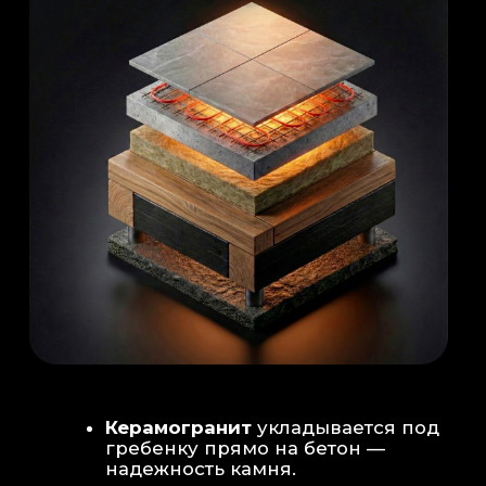
Душевая система
: Установка двух
душевых стоек (кастомизация под запрос
заказчика для большого количества
гостей)
Обливное устройство
: «Каскад» на 30
литров в облицовке. Мы добавляем
систему для повышения надежности
набора воды.