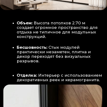
Smart-управление:
Во всех зонах
установлены Wi-Fi терморегуляторы,
позволяющие управлять климатом
дистанционно с телефона
Умный дом:
Предусмотрена
интеграция с голосовым помощником
Алиса, а также возможность установки
умных розеток и выключателей (по
дополнительному запросу).
ИНТЕРЬЕР:
САНУЗЕЛ И ТЕХНИЧЕСКИЙ БЛОК