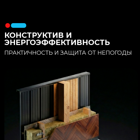
утеплителя. Обеспечивает
полное отсутствие вибраций и
«батутности»
Утепление:
150 мм основного
утеплителя в полу + бетонная
стяжка с интегрированным
теплым полом
Фундамент:
Свайное поле +
обвязочный брус 150x150
(сухая строганная доска,
обработанная праймером и
сшитая в единый брус)
ИНТЕРЬЕР:
КОМНАТА ОТДЫХА
ПРОСТРАНСТВО И СВЕТ
Огромное окно для
максимального
естественного света и
визуального объединения с
участком