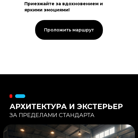
Приезжайте за вдохновением и
яркими эмоциями!
Тепловой контур:
Стены — 150 мм утепления,
Кровля — 200 мм.
Стропильная система из доски -
Проложить маршрут
45×195 мм.
Комфортная температура даже при
-20°С и ниже
Несущая способность:
Мощные несущие стойки
и балки снимают
нагрузку с панорамного
остекления
Утеплитель
:
Используется каменная
вата «Техноблок» — он
жесткий и не дает усадки
(не оседает) со
временем.