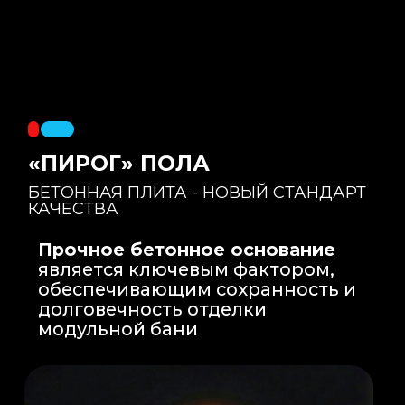
Правильный уклон
: Уклон для слива
воды формируется еще на этапе заливки
бетонной плиты на производстве, а не
толстым слоем клея. Все углы запилены
под 45 градусов.
Эпоксидная затирка
: Не впитывает влагу,
не темнеет, защищает швы навсегда.