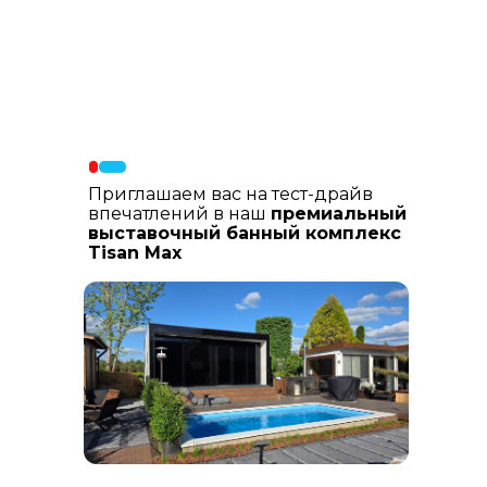
Материалы фасада
: В составе
фасадных материалов: гибкая
керамика, натуральный планкен из
лиственницы, шлифованный
керамогранит
Приглашаем вас на тест-драйв
впечатлений в наш
премиальный
выставочный банный комплекс
Tisan Max