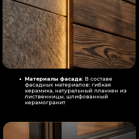
Защита от влаги:
Обеспечивается за счет
пароизоляционной пленки
(без разрывов), что
предотвращает
проникновения пара в
утеплитель и исключает
риск возникновения
плесени