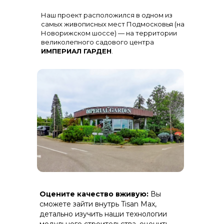
Остекление
: Огромная панорама с
Наш проект расположился в одном из
алюминиевыми импостами
черного цвета для жесткости и
самых живописных мест Подмосковья (на
стиля
Новорижском шоссе) — на территории
великолепного садового центра
ИМПЕРИАЛ ГАРДЕН
.
Терраса
: Полная зашивка ДПК
Оцените качество вживую:
Вы
(дерево-полимерный композит) на
скрытом крепеже.
сможете зайти внутрь Tisan Max,
детально изучить наши технологии