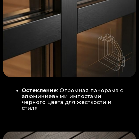
Гидроизоляция: двойная защита
от протечек:
Мы выполняем
гидроизоляцию в два слоя с
обязательной проклейкой всех
стыков и примыканий. Это
исключает риск протечек даже в
сложных местах (углы, вводы
труб).
«ПИРОГ» ПОЛА
БЕТОННАЯ ПЛИТА - НОВЫЙ СТАНДАРТ
КАЧЕСТВА
Прочное бетонное основание
является ключевым фактором,
обеспечивающим сохранность и
долговечность отделки
модульной бани