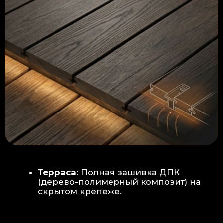
Керамогранит
укладывается под
гребенку прямо на бетон —
надежность камня.
Встроенный электрический
теплый пол: по всей площади
комплекса, интегрирован прямо
в плиту для равномерного
прогрева
Армированная бетонная плита (5
см):
Заливается поверх