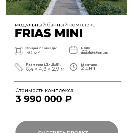
модульный банный комплекс
FRIAS
Срок
Общая площадь:
32 дня
40 м²
изготовления:
Размеры (ДxШxВ):
Монтаж:
2 дня
8,4 × 4,8 × 3,1 м
Стоимость комплекса:
4 890 000 ₽