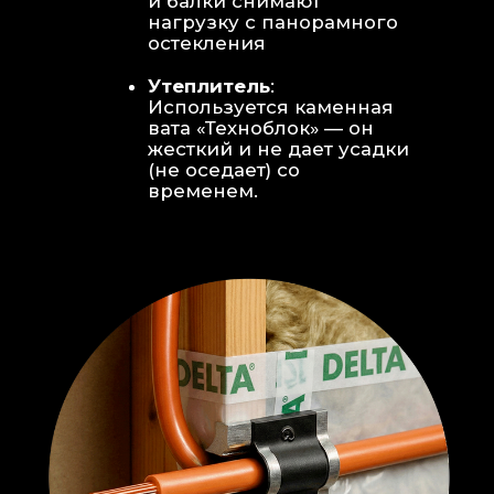
Откосы без пластика:
Ламинат
уложен «елочкой» прямо на
откосы, вплотную к
алюминиевому профилю без
наличников и видимого
герметика.