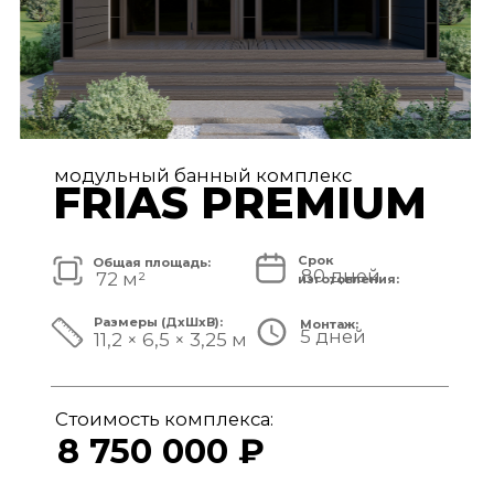
модульный банный комплекс
TISAN LUXE
Срок
Общая площадь:
80 дней
48 м²
изготовления:
Размеры (ДxШxВ):
Монтаж:
5 дней
11,7 × 3,9 × 3,25 м
Стоимость комплекса:
6 950 000 ₽
СМОТРЕТЬ ПРОЕКТ