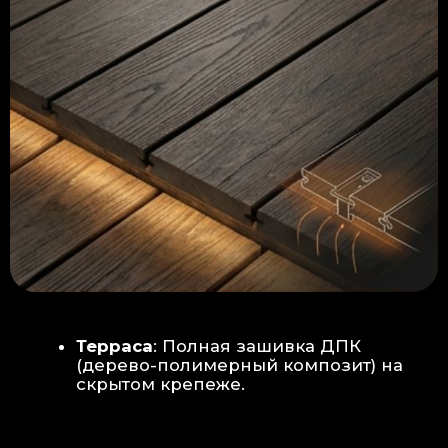
Керамогранит
укладывается под
гребенку прямо на бетон —
надежность камня.
Встроенный электрический
теплый пол: по всей площади
комплекса, интегрирован прямо
в плиту для равномерного
прогрева
Армированная бетонная плита (5
см):
Заливается поверх