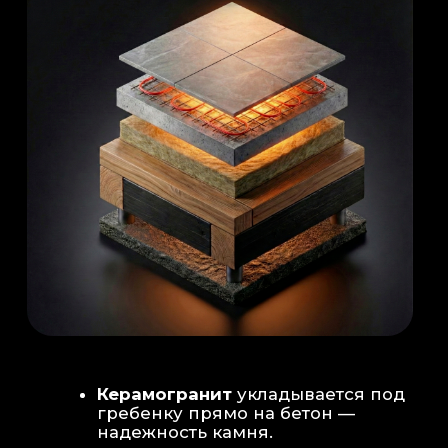
Душевая система
: Установка двух
душевых стоек (кастомизация под запрос
заказчика для большого количества
гостей)
Обливное устройство
: «Каскад» на 30
литров в облицовке. Мы добавляем
систему для повышения надежности
набора воды.