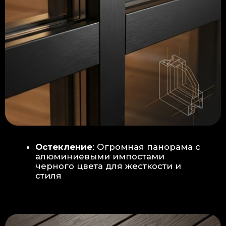
Гидроизоляция: двойная защита
от протечек:
Мы выполняем
гидроизоляцию в два слоя с
обязательной проклейкой всех
стыков и примыканий. Это
исключает риск протечек даже в
сложных местах (углы, вводы
труб).
«ПИРОГ» ПОЛА
БЕТОННАЯ ПЛИТА - НОВЫЙ СТАНДАРТ
КАЧЕСТВА
Прочное бетонное основание
является ключевым фактором,
обеспечивающим сохранность и
долговечность отделки
модульной бани