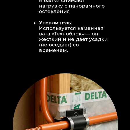
Откосы без пластика:
Ламинат
уложен «елочкой» прямо на
откосы, вплотную к
алюминиевому профилю без
наличников и видимого
герметика.