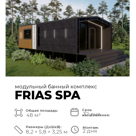
FRIAS PREMIUM
Срок
Общая площадь:
80 дней
72 м²
изготовления:
Размеры (ДxШxВ):
Монтаж:
5 дней
11,2 × 6,5 × 3,25 м
Стоимость комплекса:
8 750 000 ₽
СМОТРЕТЬ ПРОЕКТ