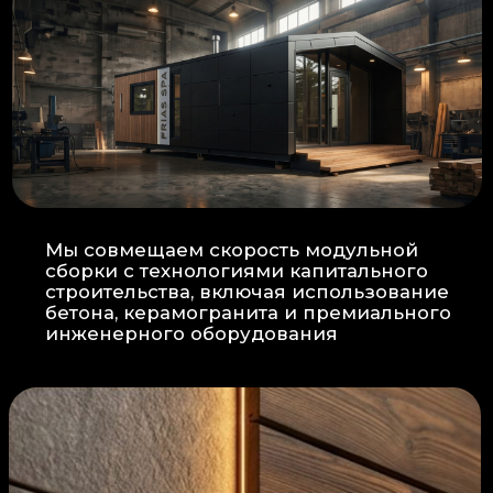
Прокладка
: Кабель проходит в
нишах контр-бруса, не
нарушая целостность
утеплителя.