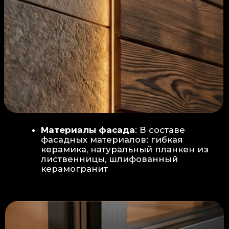
Защита от влаги:
Обеспечивается за счет
пароизоляционной пленки
(без разрывов), что
предотвращает
проникновения пара в
утеплитель и исключает
риск возникновения
плесени