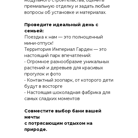
модульного строительства, оценить
премиальную отделку и задать любые
вопросы об установке и материалах.
КОНСТРУКТИВ И
Проведите идеальный день с
ЭНЕРГОЭФФЕКТИВНОСТЬ
семьей:
Поездка к нам — это полноценный
ПРАКТИЧНОСТЬ И ЗАЩИТА ОТ НЕПОГОДЫ
мини-отпуск!
Территория Империал Гарден — это
настоящий парк впечатлений:
• Огромное разнообразие уникальных
растений и деревьев для красивых
прогулок и фото
• Контактный зоопарк, от которого дети
будут в восторгe
• Настоящая шоколадная фабрика для
самых сладких моментов
Совместите выбор бани вашей
мечты
с потрясающим отдыхом на
природе.