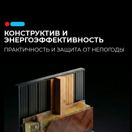
утеплителя. Обеспечивает
полное отсутствие вибраций и
«батутности»
Утепление:
150 мм основного
утеплителя в полу + бетонная
стяжка с интегрированным
теплым полом
Фундамент:
Свайное поле +
обвязочный брус 150x150
(сухая строганная доска,
обработанная праймером и
сшитая в единый брус)
ИНТЕРЬЕР:
КОМНАТА ОТДЫХА
ПРОСТРАНСТВО И СВЕТ
Огромное окно для
максимального
естественного света и
визуального объединения с
участком