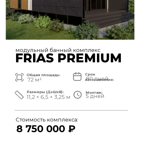
модульный банный комплекс
TISAN LUXE
Срок
Общая площадь:
80 дней
48 м²
изготовления:
Размеры (ДxШxВ):
Монтаж:
5 дней
11,7 × 3,9 × 3,25 м
Стоимость комплекса:
6 950 000 ₽
СМОТРЕТЬ ПРОЕКТ