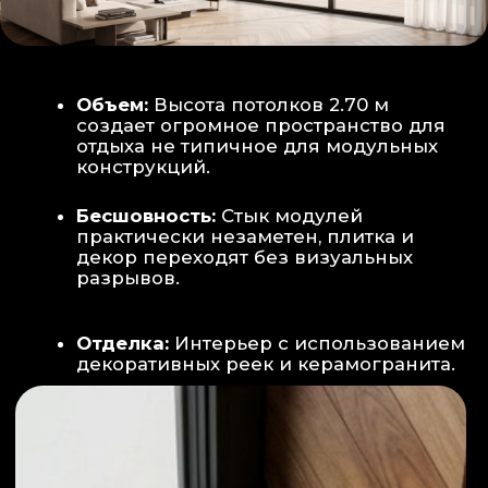
Smart-управление:
Во всех зонах
установлены Wi-Fi терморегуляторы,
позволяющие управлять климатом
дистанционно с телефона
Умный дом:
Предусмотрена
интеграция с голосовым помощником
Алиса, а также возможность установки
умных розеток и выключателей (по
дополнительному запросу).
ИНТЕРЬЕР:
САНУЗЕЛ И ТЕХНИЧЕСКИЙ БЛОК