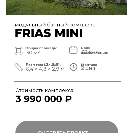
модульный банный комплекс
FRIAS
Срок
Общая площадь:
32 дня
40 м²
изготовления:
Размеры (ДxШxВ):
Монтаж:
2 дня
8,4 × 4,8 × 3,1 м
Стоимость комплекса:
4 890 000 ₽