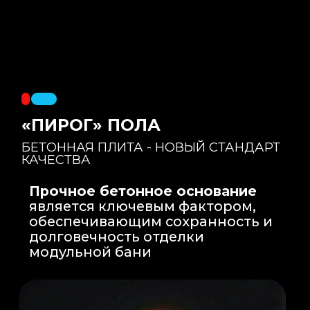
Правильный уклон
: Уклон для слива
воды формируется еще на этапе заливки
бетонной плиты на производстве, а не
толстым слоем клея. Все углы запилены
под 45 градусов.
Эпоксидная затирка
: Не впитывает влагу,
не темнеет, защищает швы навсегда.