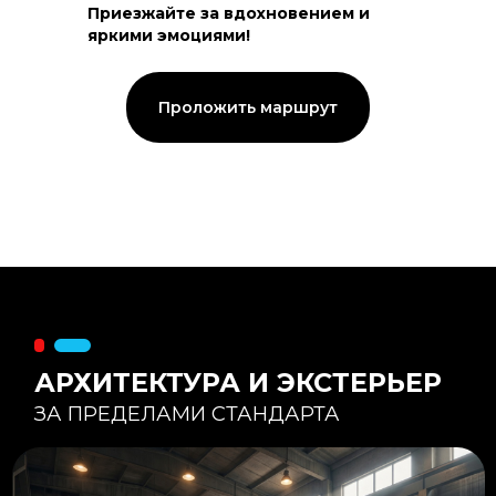
Приезжайте за вдохновением и
яркими эмоциями!
Тепловой контур:
Стены — 150 мм утепления,
Кровля — 200 мм.
Стропильная система из доски -
Проложить маршрут
45×195 мм.
Комфортная температура даже при
-20°С и ниже
Несущая способность:
Мощные несущие стойки
и балки снимают
нагрузку с панорамного
остекления
Утеплитель
:
Используется каменная
вата «Техноблок» — он
жесткий и не дает усадки
(не оседает) со
временем.