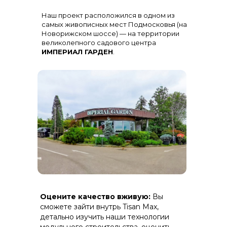
Остекление
: Огромная панорама с
Наш проект расположился в одном из
алюминиевыми импостами
черного цвета для жесткости и
самых живописных мест Подмосковья (на
стиля
Новорижском шоссе) — на территории
великолепного садового центра
ИМПЕРИАЛ ГАРДЕН
.
Терраса
: Полная зашивка ДПК
Оцените качество вживую:
Вы
(дерево-полимерный композит) на
скрытом крепеже.
сможете зайти внутрь Tisan Max,
детально изучить наши технологии