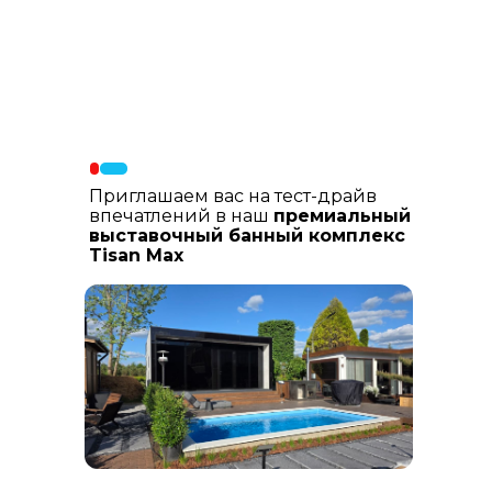
Материалы фасада
: В составе
фасадных материалов: гибкая
керамика, натуральный планкен из
лиственницы, шлифованный
керамогранит
Приглашаем вас на тест-драйв
впечатлений в наш
премиальный
выставочный банный комплекс
Tisan Max