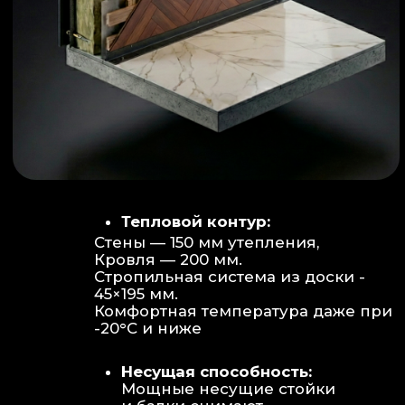
Объем:
Высота потолков 2.70 м
создает огромное пространство для
отдыха не типичное для модульных
конструкций.
Бесшовность:
Стык модулей
практически незаметен, плитка и
декор переходят без визуальных
разрывов.
Отделка:
Интерьер с использованием
декоративных реек и керамогранита.