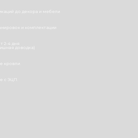
икаций до декора и мебели
анировок и комплектации
т 2-4 дня
ишная доводка)
е кровли.
 с ЭЦП.