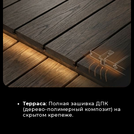
Керамогранит
укладывается под
гребенку прямо на бетон —
надежность камня.
Встроенный электрический
теплый пол: по всей площади
комплекса, интегрирован прямо
в плиту для равномерного
прогрева
Армированная бетонная плита (5
см):
Заливается поверх