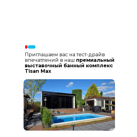
Материалы фасада
: В составе
фасадных материалов: гибкая
керамика, натуральный планкен из
лиственницы, шлифованный
керамогранит
Приглашаем вас на тест-драйв
впечатлений в наш
премиальный
выставочный банный комплекс
Tisan Max