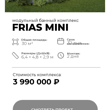
модульный банный комплекс
FRIAS
Срок
Общая площадь:
32 дня
40 м²
изготовления:
Размеры (ДxШxВ):
Монтаж:
2 дня
8,4 × 4,8 × 3,1 м
Стоимость комплекса:
4 890 000 ₽