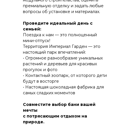
модульного строительства, оценить
премиальную отделку и задать любые
вопросы об установке и материалах.
КОНСТРУКТИВ И
Проведите идеальный день с
ЭНЕРГОЭФФЕКТИВНОСТЬ
семьей:
Поездка к нам — это полноценный
ПРАКТИЧНОСТЬ И ЗАЩИТА ОТ НЕПОГОДЫ
мини-отпуск!
Территория Империал Гарден — это
настоящий парк впечатлений:
• Огромное разнообразие уникальных
растений и деревьев для красивых
прогулок и фото
• Контактный зоопарк, от которого дети
будут в восторгe
• Настоящая шоколадная фабрика для
самых сладких моментов
Совместите выбор бани вашей
мечты
с потрясающим отдыхом на
природе.