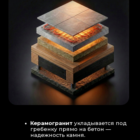
Душевая система
: Установка двух
душевых стоек (кастомизация под запрос
заказчика для большого количества
гостей)
Обливное устройство
: «Каскад» на 30
литров в облицовке. Мы добавляем
систему для повышения надежности
набора воды.