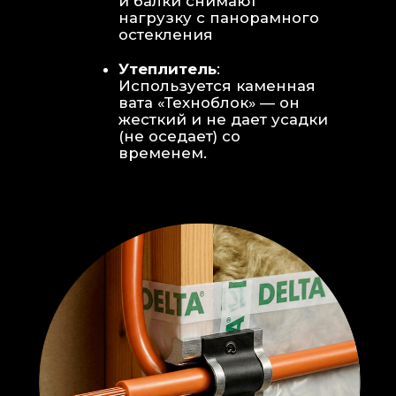
Откосы без пластика:
Ламинат
уложен «елочкой» прямо на
откосы, вплотную к
алюминиевому профилю без
наличников и видимого
герметика.