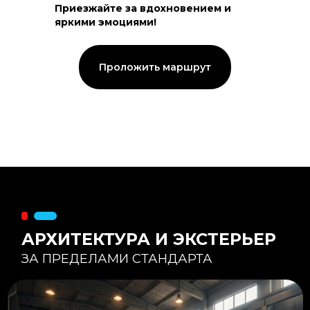
Приезжайте за вдохновением и
яркими эмоциями!
Тепловой контур:
Стены — 150 мм утепления,
Кровля — 200 мм.
Стропильная система из доски -
Проложить маршрут
45×195 мм.
Комфортная температура даже при
-20°С и ниже
Несущая способность:
Мощные несущие стойки
и балки снимают
нагрузку с панорамного
остекления
Утеплитель
:
Используется каменная
вата «Техноблок» — он
жесткий и не дает усадки
(не оседает) со
временем.