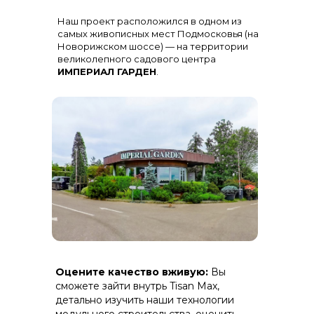
Остекление
: Огромная панорама с
Наш проект расположился в одном из
алюминиевыми импостами
черного цвета для жесткости и
самых живописных мест Подмосковья (на
стиля
Новорижском шоссе) — на территории
великолепного садового центра
ИМПЕРИАЛ ГАРДЕН
.
Терраса
: Полная зашивка ДПК
Оцените качество вживую:
Вы
(дерево-полимерный композит) на
скрытом крепеже.
сможете зайти внутрь Tisan Max,
детально изучить наши технологии