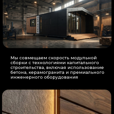
Прокладка
: Кабель проходит в
нишах контр-бруса, не
нарушая целостность
утеплителя.