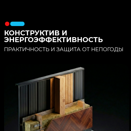
утеплителя. Обеспечивает
полное отсутствие вибраций и
«батутности»
Утепление:
150 мм основного
утеплителя в полу + бетонная
стяжка с интегрированным
теплым полом
Фундамент:
Свайное поле +
обвязочный брус 150x150
(сухая строганная доска,
обработанная праймером и
сшитая в единый брус)
ИНТЕРЬЕР:
КОМНАТА ОТДЫХА
ПРОСТРАНСТВО И СВЕТ
Огромное окно для
максимального
естественного света и
визуального объединения с
участком