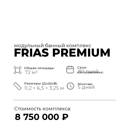
модульный банный комплекс
TISAN LUXE
Срок
Общая площадь:
80 дней
48 м²
изготовления:
Размеры (ДxШxВ):
Монтаж:
5 дней
11,7 × 3,9 × 3,25 м
Стоимость комплекса:
6 950 000 ₽
СМОТРЕТЬ ПРОЕКТ