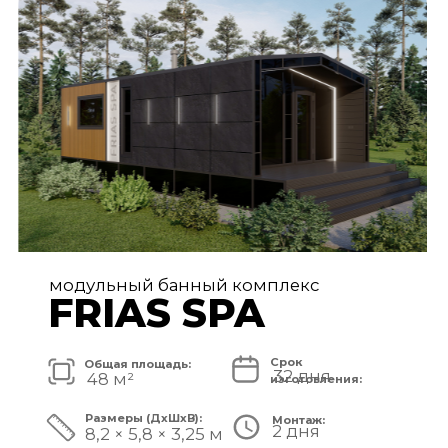
FRIAS PREMIUM
Срок
Общая площадь:
80 дней
72 м²
изготовления:
Размеры (ДxШxВ):
Монтаж:
5 дней
11,2 × 6,5 × 3,25 м
Стоимость комплекса:
8 750 000 ₽
СМОТРЕТЬ ПРОЕКТ