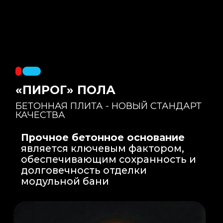
Правильный уклон
: Уклон для слива
воды формируется еще на этапе заливки
бетонной плиты на производстве, а не
толстым слоем клея. Все углы запилены
под 45 градусов.
Эпоксидная затирка
: Не впитывает влагу,
не темнеет, защищает швы навсегда.