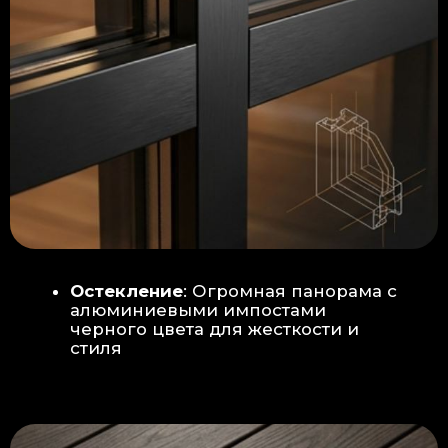
Гидроизоляция: двойная защита
от протечек:
Мы выполняем
гидроизоляцию в два слоя с
обязательной проклейкой всех
стыков и примыканий. Это
исключает риск протечек даже в
сложных местах (углы, вводы
труб).
«ПИРОГ» ПОЛА
БЕТОННАЯ ПЛИТА - НОВЫЙ СТАНДАРТ
КАЧЕСТВА
Прочное бетонное основание
является ключевым фактором,
обеспечивающим сохранность и
долговечность отделки
модульной бани