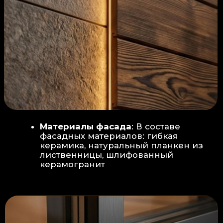
Защита от влаги:
Обеспечивается за счет
пароизоляционной пленки
(без разрывов), что
предотвращает
проникновения пара в
утеплитель и исключает
риск возникновения
плесени