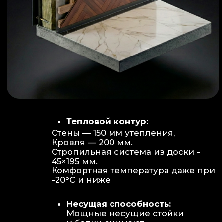
Объем:
Высота потолков 2.70 м
создает огромное пространство для
отдыха не типичное для модульных
конструкций.
Бесшовность:
Стык модулей
практически незаметен, плитка и
декор переходят без визуальных
разрывов.
Отделка:
Интерьер с использованием
декоративных реек и керамогранита.