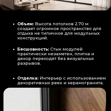
Smart-управление:
Во всех зонах
установлены Wi-Fi терморегуляторы,
позволяющие управлять климатом
дистанционно с телефона
Умный дом:
Предусмотрена
интеграция с голосовым помощником
Алиса, а также возможность установки
умных розеток и выключателей (по
дополнительному запросу).
ИНТЕРЬЕР:
САНУЗЕЛ И ТЕХНИЧЕСКИЙ БЛОК