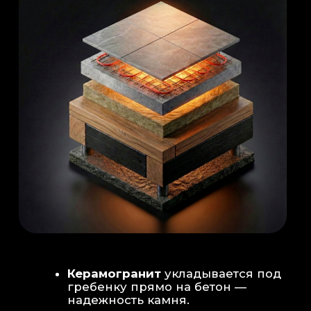
Душевая система
: Установка двух
душевых стоек (кастомизация под запрос
заказчика для большого количества
гостей)
Обливное устройство
: «Каскад» на 30
литров в облицовке. Мы добавляем
систему для повышения надежности
набора воды.