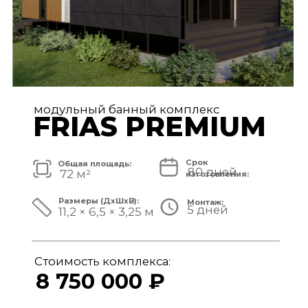
модульный банный комплекс
TISAN LUXE
Срок
Общая площадь:
80 дней
48 м²
изготовления:
Размеры (ДxШxВ):
Монтаж:
5 дней
11,7 × 3,9 × 3,25 м
Стоимость комплекса:
6 950 000 ₽
СМОТРЕТЬ ПРОЕКТ