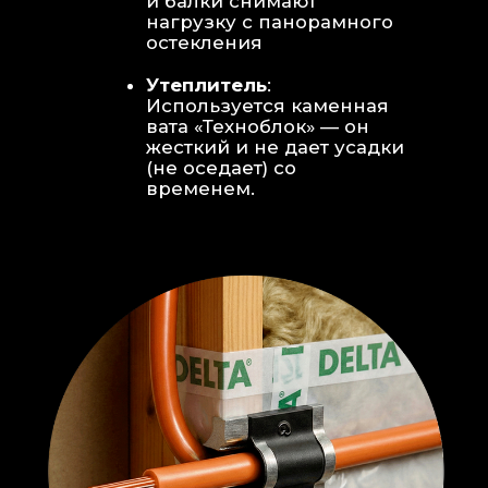
Откосы без пластика:
Ламинат
уложен «елочкой» прямо на
откосы, вплотную к
алюминиевому профилю без
наличников и видимого
герметика.