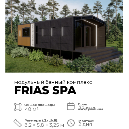
FRIAS PREMIUM
Срок
Общая площадь:
80 дней
72 м²
изготовления:
Размеры (ДxШxВ):
Монтаж:
5 дней
11,2 × 6,5 × 3,25 м
Стоимость комплекса:
8 750 000 ₽
СМОТРЕТЬ ПРОЕКТ