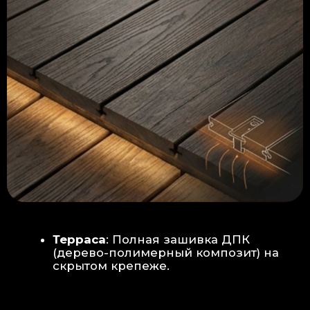
Керамогранит
укладывается под
гребенку прямо на бетон —
надежность камня.
Встроенный электрический
теплый пол: по всей площади
комплекса, интегрирован прямо
в плиту для равномерного
прогрева
Армированная бетонная плита (5
см):
Заливается поверх