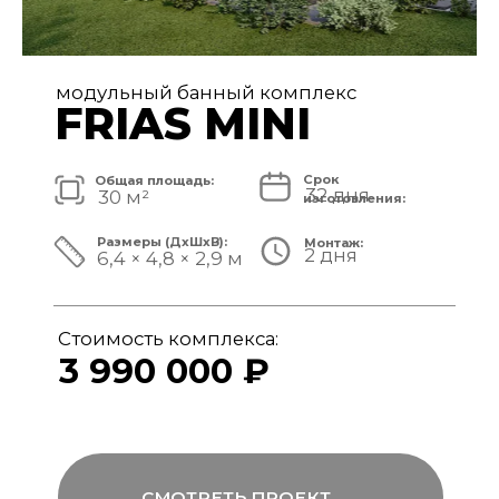
модульный банный комплекс
FRIAS
Срок
Общая площадь:
32 дня
40 м²
изготовления:
Размеры (ДxШxВ):
Монтаж:
2 дня
8,4 × 4,8 × 3,1 м
Стоимость комплекса:
4 890 000 ₽