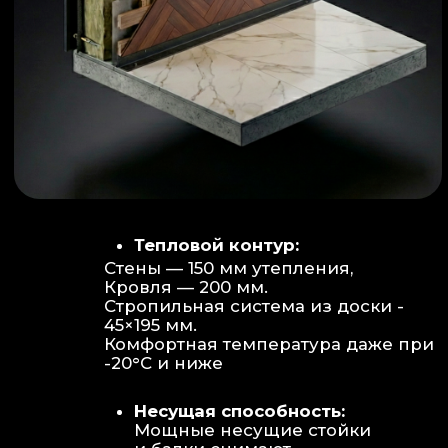
Объем:
Высота потолков 2.70 м
создает огромное пространство для
отдыха не типичное для модульных
конструкций.
Бесшовность:
Стык модулей
практически незаметен, плитка и
декор переходят без визуальных
разрывов.
Отделка:
Интерьер с использованием
декоративных реек и керамогранита.