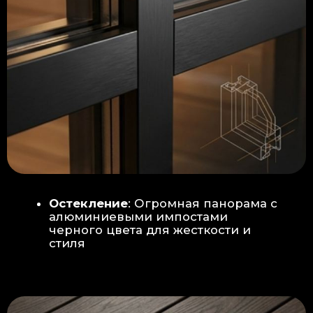
Гидроизоляция: двойная защита
от протечек:
Мы выполняем
гидроизоляцию в два слоя с
обязательной проклейкой всех
стыков и примыканий. Это
исключает риск протечек даже в
сложных местах (углы, вводы
труб).
«ПИРОГ» ПОЛА
БЕТОННАЯ ПЛИТА - НОВЫЙ СТАНДАРТ
КАЧЕСТВА
Прочное бетонное основание
является ключевым фактором,
обеспечивающим сохранность и
долговечность отделки
модульной бани