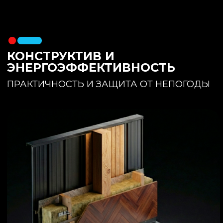
утеплителя. Обеспечивает
полное отсутствие вибраций и
«батутности»
Утепление:
150 мм основного
утеплителя в полу + бетонная
стяжка с интегрированным
теплым полом
Фундамент:
Свайное поле +
обвязочный брус 150x150
(сухая строганная доска,
обработанная праймером и
сшитая в единый брус)
ИНТЕРЬЕР:
КОМНАТА ОТДЫХА
ПРОСТРАНСТВО И СВЕТ
Огромное окно для
максимального
естественного света и
визуального объединения с
участком