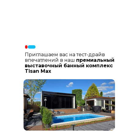
Материалы фасада
: В составе
фасадных материалов: гибкая
керамика, натуральный планкен из
лиственницы, шлифованный
керамогранит
Приглашаем вас на тест-драйв
впечатлений в наш
премиальный
выставочный банный комплекс
Tisan Max