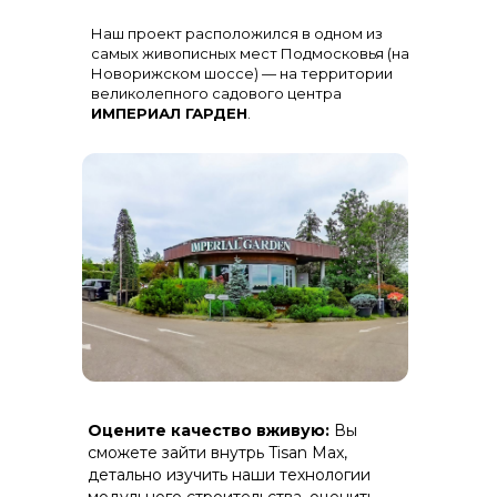
Остекление
: Огромная панорама с
Наш проект расположился в одном из
алюминиевыми импостами
черного цвета для жесткости и
самых живописных мест Подмосковья (на
стиля
Новорижском шоссе) — на территории
великолепного садового центра
ИМПЕРИАЛ ГАРДЕН
.
Терраса
: Полная зашивка ДПК
Оцените качество вживую:
Вы
(дерево-полимерный композит) на
скрытом крепеже.
сможете зайти внутрь Tisan Max,
детально изучить наши технологии