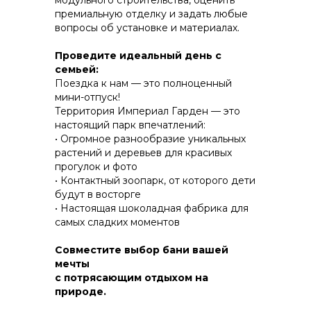
модульного строительства, оценить
премиальную отделку и задать любые
вопросы об установке и материалах.
КОНСТРУКТИВ И
Проведите идеальный день с
ЭНЕРГОЭФФЕКТИВНОСТЬ
семьей:
Поездка к нам — это полноценный
ПРАКТИЧНОСТЬ И ЗАЩИТА ОТ НЕПОГОДЫ
мини-отпуск!
Территория Империал Гарден — это
настоящий парк впечатлений:
• Огромное разнообразие уникальных
растений и деревьев для красивых
прогулок и фото
• Контактный зоопарк, от которого дети
будут в восторгe
• Настоящая шоколадная фабрика для
самых сладких моментов
Совместите выбор бани вашей
мечты
с потрясающим отдыхом на
природе.