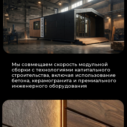
Прокладка
: Кабель проходит в
нишах контр-бруса, не
нарушая целостность
утеплителя.