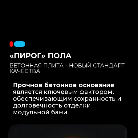
Правильный уклон
: Уклон для слива
воды формируется еще на этапе заливки
бетонной плиты на производстве, а не
толстым слоем клея. Все углы запилены
под 45 градусов.
Эпоксидная затирка
: Не впитывает влагу,
не темнеет, защищает швы навсегда.