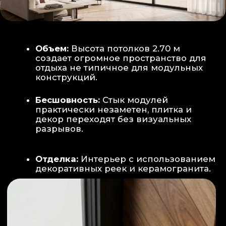
Smart-управление:
Во всех зонах
установлены Wi-Fi терморегуляторы,
позволяющие управлять климатом
дистанционно с телефона
Умный дом:
Предусмотрена
интеграция с голосовым помощником
Алиса, а также возможность установки
умных розеток и выключателей (по
дополнительному запросу).
ИНТЕРЬЕР:
САНУЗЕЛ И ТЕХНИЧЕСКИЙ БЛОК