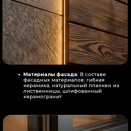
Защита от влаги:
Обеспечивается за счет
пароизоляционной пленки
(без разрывов), что
предотвращает
проникновения пара в
утеплитель и исключает
риск возникновения
плесени