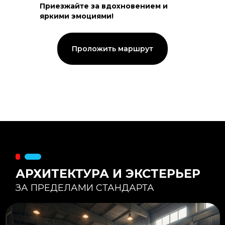
Приезжайте за вдохновением и
яркими эмоциями!
Тепловой контур:
Стены — 150 мм утепления,
Кровля — 200 мм.
Стропильная система из доски -
Проложить маршрут
45×195 мм.
Комфортная температура даже при
-20°С и ниже
Несущая способность:
Мощные несущие стойки
и балки снимают
нагрузку с панорамного
остекления
Утеплитель
:
Используется каменная
вата «Техноблок» — он
жесткий и не дает усадки
(не оседает) со
временем.