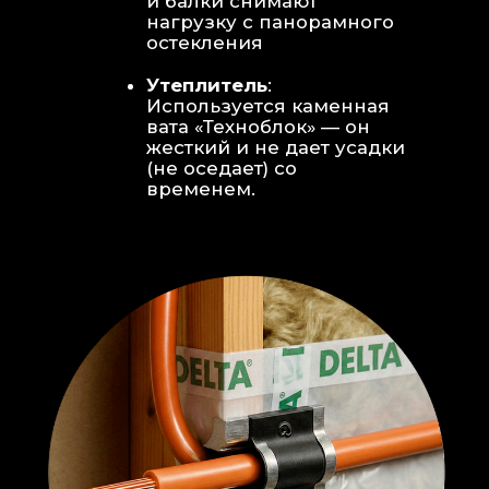
Откосы без пластика:
Ламинат
уложен «елочкой» прямо на
откосы, вплотную к
алюминиевому профилю без
наличников и видимого
герметика.