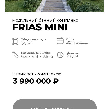
модульный банный комплекс
FRIAS
Срок
Общая площадь:
32 дня
40 м²
изготовления:
Размеры (ДxШxВ):
Монтаж:
2 дня
8,4 × 4,8 × 3,1 м
Стоимость комплекса:
4 890 000 ₽