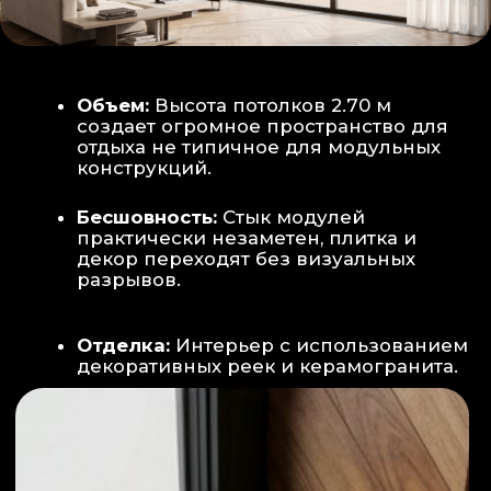
Smart-управление:
Во всех зонах
установлены Wi-Fi терморегуляторы,
позволяющие управлять климатом
дистанционно с телефона
Умный дом:
Предусмотрена
интеграция с голосовым помощником
Алиса, а также возможность установки
умных розеток и выключателей (по
дополнительному запросу).
ИНТЕРЬЕР:
САНУЗЕЛ И ТЕХНИЧЕСКИЙ БЛОК