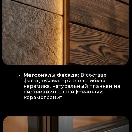
Защита от влаги:
Обеспечивается за счет
пароизоляционной пленки
(без разрывов), что
предотвращает
проникновения пара в
утеплитель и исключает
риск возникновения
плесени