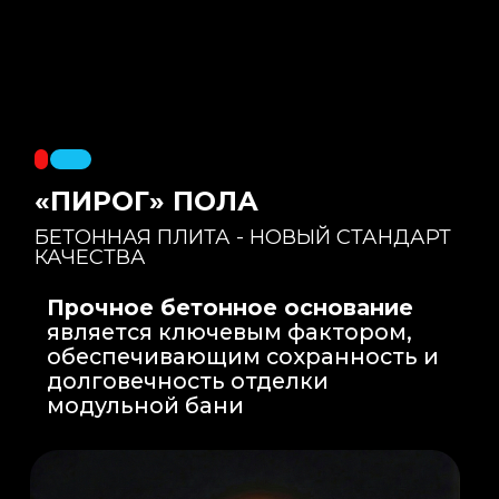
Правильный уклон
: Уклон для слива
воды формируется еще на этапе заливки
бетонной плиты на производстве, а не
толстым слоем клея. Все углы запилены
под 45 градусов.
Эпоксидная затирка
: Не впитывает влагу,
не темнеет, защищает швы навсегда.