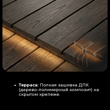
Керамогранит
укладывается под
гребенку прямо на бетон —
надежность камня.
Встроенный электрический
теплый пол: по всей площади
комплекса, интегрирован прямо
в плиту для равномерного
прогрева
Армированная бетонная плита (5
см):
Заливается поверх