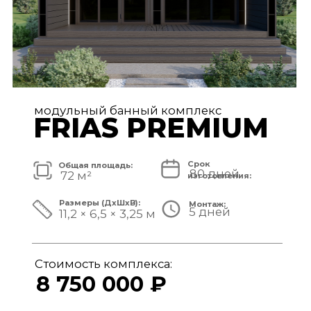
модульный банный комплекс
TISAN LUXE
Срок
Общая площадь:
80 дней
48 м²
изготовления:
Размеры (ДxШxВ):
Монтаж:
5 дней
11,7 × 3,9 × 3,25 м
Стоимость комплекса:
6 950 000 ₽
СМОТРЕТЬ ПРОЕКТ