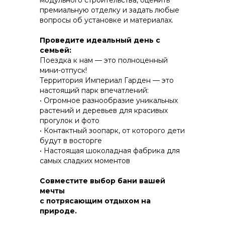
модульного строительства, оценить
премиальную отделку и задать любые
вопросы об установке и материалах.
КОНСТРУКТИВ И
Проведите идеальный день с
ЭНЕРГОЭФФЕКТИВНОСТЬ
семьей:
Поездка к нам — это полноценный
ПРАКТИЧНОСТЬ И ЗАЩИТА ОТ НЕПОГОДЫ
мини-отпуск!
Территория Империал Гарден — это
настоящий парк впечатлений:
• Огромное разнообразие уникальных
растений и деревьев для красивых
прогулок и фото
• Контактный зоопарк, от которого дети
будут в восторгe
• Настоящая шоколадная фабрика для
самых сладких моментов
Совместите выбор бани вашей
мечты
с потрясающим отдыхом на
природе.