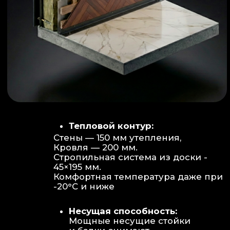
Объем:
Высота потолков 2.70 м
создает огромное пространство для
отдыха не типичное для модульных
конструкций.
Бесшовность:
Стык модулей
практически незаметен, плитка и
декор переходят без визуальных
разрывов.
Отделка:
Интерьер с использованием
декоративных реек и керамогранита.