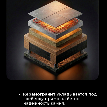
Душевая система
: Установка двух
душевых стоек (кастомизация под запрос
заказчика для большого количества
гостей)
Обливное устройство
: «Каскад» на 30
литров в облицовке. Мы добавляем
систему для повышения надежности
набора воды.