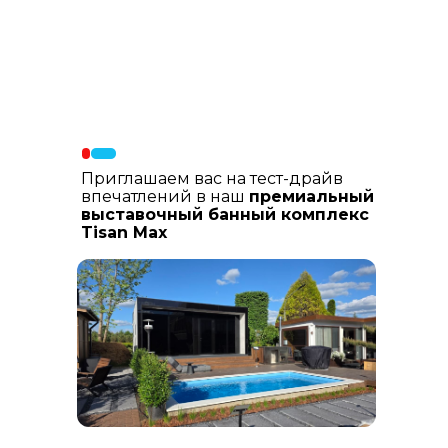
Материалы фасада
: В составе
фасадных материалов: гибкая
керамика, натуральный планкен из
лиственницы, шлифованный
керамогранит
Приглашаем вас на тест-драйв
впечатлений в наш
премиальный
выставочный банный комплекс
Tisan Max