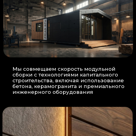
Прокладка
: Кабель проходит в
нишах контр-бруса, не
нарушая целостность
утеплителя.