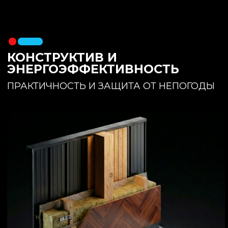
утеплителя. Обеспечивает
полное отсутствие вибраций и
«батутности»
Утепление:
150 мм основного
утеплителя в полу + бетонная
стяжка с интегрированным
теплым полом
Фундамент:
Свайное поле +
обвязочный брус 150x150
(сухая строганная доска,
обработанная праймером и
сшитая в единый брус)
ИНТЕРЬЕР:
КОМНАТА ОТДЫХА
ПРОСТРАНСТВО И СВЕТ
Огромное окно для
максимального
естественного света и
визуального объединения с
участком