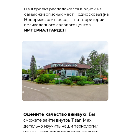
Остекление
: Огромная панорама с
Наш проект расположился в одном из
алюминиевыми импостами
черного цвета для жесткости и
самых живописных мест Подмосковья (на
стиля
Новорижском шоссе) — на территории
великолепного садового центра
ИМПЕРИАЛ ГАРДЕН
.
Терраса
: Полная зашивка ДПК
Оцените качество вживую:
Вы
(дерево-полимерный композит) на
скрытом крепеже.
сможете зайти внутрь Tisan Max,
детально изучить наши технологии