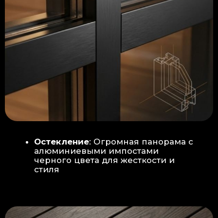
Гидроизоляция: двойная защита
от протечек:
Мы выполняем
гидроизоляцию в два слоя с
обязательной проклейкой всех
стыков и примыканий. Это
исключает риск протечек даже в
сложных местах (углы, вводы
труб).
«ПИРОГ» ПОЛА
БЕТОННАЯ ПЛИТА - НОВЫЙ СТАНДАРТ
КАЧЕСТВА
Прочное бетонное основание
является ключевым фактором,
обеспечивающим сохранность и
долговечность отделки
модульной бани