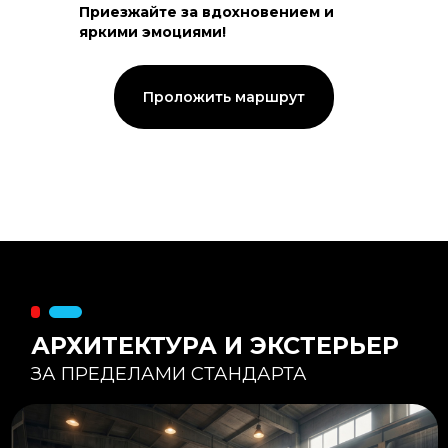
Приезжайте за вдохновением и
яркими эмоциями!
Тепловой контур:
Стены — 150 мм утепления,
Кровля — 200 мм.
Стропильная система из доски -
Проложить маршрут
45×195 мм.
Комфортная температура даже при
-20°С и ниже
Несущая способность:
Мощные несущие стойки
и балки снимают
нагрузку с панорамного
остекления
Утеплитель
:
Используется каменная
вата «Техноблок» — он
жесткий и не дает усадки
(не оседает) со
временем.