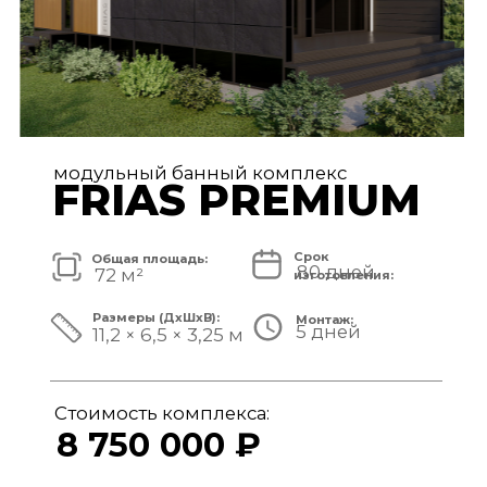
модульный банный комплекс
TISAN LUXE
Срок
Общая площадь:
80 дней
48 м²
изготовления:
Размеры (ДxШxВ):
Монтаж:
5 дней
11,7 × 3,9 × 3,25 м
Стоимость комплекса:
6 950 000 ₽
СМОТРЕТЬ ПРОЕКТ