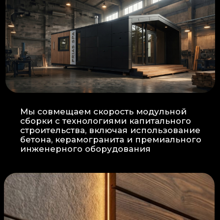
Прокладка
: Кабель проходит в
нишах контр-бруса, не
нарушая целостность
утеплителя.