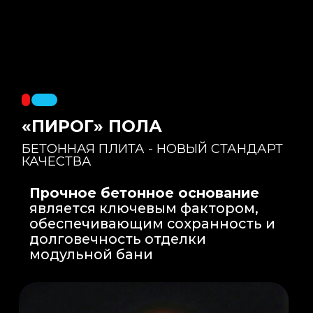
Правильный уклон
: Уклон для слива
воды формируется еще на этапе заливки
бетонной плиты на производстве, а не
толстым слоем клея. Все углы запилены
под 45 градусов.
Эпоксидная затирка
: Не впитывает влагу,
не темнеет, защищает швы навсегда.