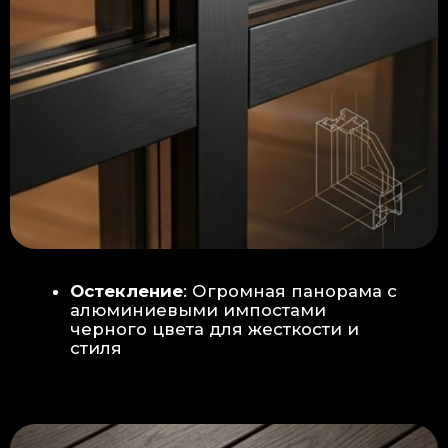
Гидроизоляция: двойная защита
от протечек:
Мы выполняем
гидроизоляцию в два слоя с
обязательной проклейкой всех
стыков и примыканий. Это
исключает риск протечек даже в
сложных местах (углы, вводы
труб).
«ПИРОГ» ПОЛА
БЕТОННАЯ ПЛИТА - НОВЫЙ СТАНДАРТ
КАЧЕСТВА
Прочное бетонное основание
является ключевым фактором,
обеспечивающим сохранность и
долговечность отделки
модульной бани