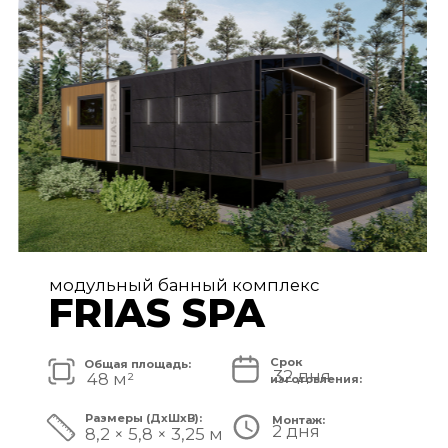
FRIAS PREMIUM
Срок
Общая площадь:
80 дней
72 м²
изготовления:
Размеры (ДxШxВ):
Монтаж:
5 дней
11,2 × 6,5 × 3,25 м
Стоимость комплекса:
8 750 000 ₽
СМОТРЕТЬ ПРОЕКТ