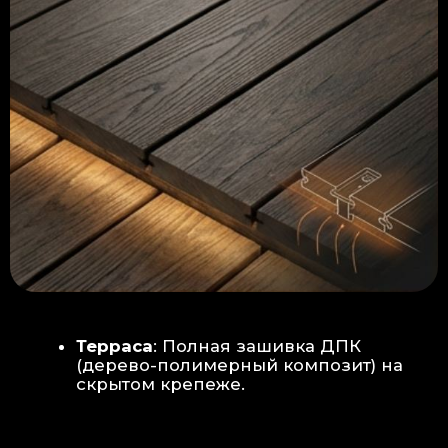
Керамогранит
укладывается под
гребенку прямо на бетон —
надежность камня.
Встроенный электрический
теплый пол: по всей площади
комплекса, интегрирован прямо
в плиту для равномерного
прогрева
Армированная бетонная плита (5
см):
Заливается поверх