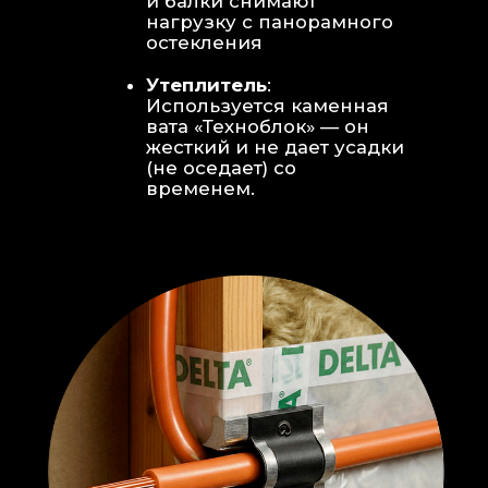
Откосы без пластика:
Ламинат
уложен «елочкой» прямо на
откосы, вплотную к
алюминиевому профилю без
наличников и видимого
герметика.