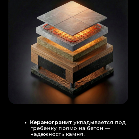
Душевая система
: Установка двух
душевых стоек (кастомизация под запрос
заказчика для большого количества
гостей)
Обливное устройство
: «Каскад» на 30
литров в облицовке. Мы добавляем
систему для повышения надежности
набора воды.