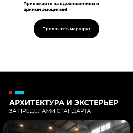
Приезжайте за вдохновением и
яркими эмоциями!
Тепловой контур:
Стены — 150 мм утепления,
Кровля — 200 мм.
Стропильная система из доски -
Проложить маршрут
45×195 мм.
Комфортная температура даже при
-20°С и ниже
Несущая способность:
Мощные несущие стойки
и балки снимают
нагрузку с панорамного
остекления
Утеплитель
:
Используется каменная
вата «Техноблок» — он
жесткий и не дает усадки
(не оседает) со
временем.