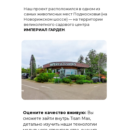
Остекление
: Огромная панорама с
Наш проект расположился в одном из
алюминиевыми импостами
черного цвета для жесткости и
самых живописных мест Подмосковья (на
стиля
Новорижском шоссе) — на территории
великолепного садового центра
ИМПЕРИАЛ ГАРДЕН
.
Терраса
: Полная зашивка ДПК
Оцените качество вживую:
Вы
(дерево-полимерный композит) на
скрытом крепеже.
сможете зайти внутрь Tisan Max,
детально изучить наши технологии