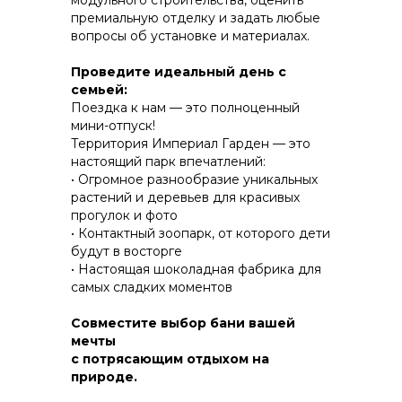
модульного строительства, оценить
премиальную отделку и задать любые
вопросы об установке и материалах.
КОНСТРУКТИВ И
Проведите идеальный день с
ЭНЕРГОЭФФЕКТИВНОСТЬ
семьей:
Поездка к нам — это полноценный
ПРАКТИЧНОСТЬ И ЗАЩИТА ОТ НЕПОГОДЫ
мини-отпуск!
Территория Империал Гарден — это
настоящий парк впечатлений:
• Огромное разнообразие уникальных
растений и деревьев для красивых
прогулок и фото
• Контактный зоопарк, от которого дети
будут в восторгe
• Настоящая шоколадная фабрика для
самых сладких моментов
Совместите выбор бани вашей
мечты
с потрясающим отдыхом на
природе.