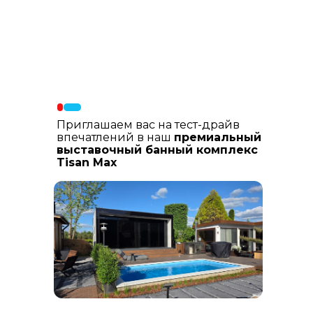
Материалы фасада
: В составе
фасадных материалов: гибкая
керамика, натуральный планкен из
лиственницы, шлифованный
керамогранит
Приглашаем вас на тест-драйв
впечатлений в наш
премиальный
выставочный банный комплекс
Tisan Max