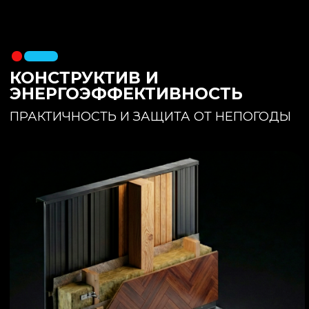
утеплителя. Обеспечивает
полное отсутствие вибраций и
«батутности»
Утепление:
150 мм основного
утеплителя в полу + бетонная
стяжка с интегрированным
теплым полом
Фундамент:
Свайное поле +
обвязочный брус 150x150
(сухая строганная доска,
обработанная праймером и
сшитая в единый брус)
ИНТЕРЬЕР:
КОМНАТА ОТДЫХА
ПРОСТРАНСТВО И СВЕТ
Огромное окно для
максимального
естественного света и
визуального объединения с
участком