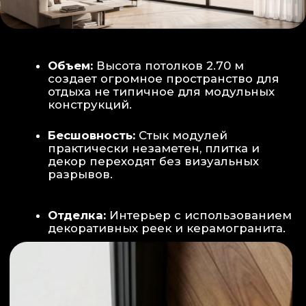
Smart-управление:
Во всех зонах
установлены Wi-Fi терморегуляторы,
позволяющие управлять климатом
дистанционно с телефона
Умный дом:
Предусмотрена
интеграция с голосовым помощником
Алиса, а также возможность установки
умных розеток и выключателей (по
дополнительному запросу).
ИНТЕРЬЕР:
САНУЗЕЛ И ТЕХНИЧЕСКИЙ БЛОК