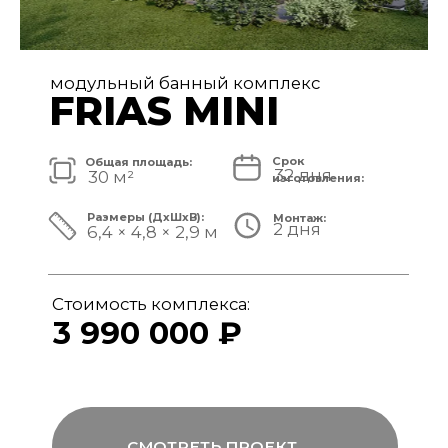
модульный банный комплекс
FRIAS
Срок
Общая площадь:
32 дня
40 м²
изготовления:
Размеры (ДxШxВ):
Монтаж:
2 дня
8,4 × 4,8 × 3,1 м
Стоимость комплекса:
4 890 000 ₽