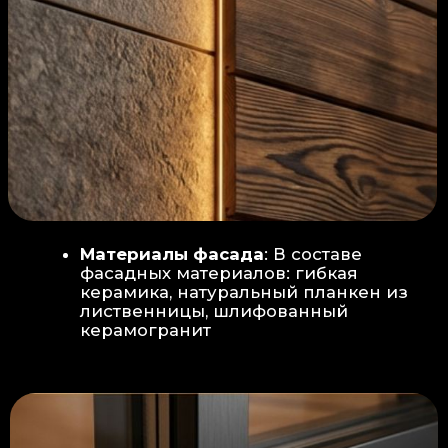
Защита от влаги:
Обеспечивается за счет
пароизоляционной пленки
(без разрывов), что
предотвращает
проникновения пара в
утеплитель и исключает
риск возникновения
плесени