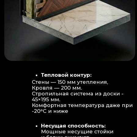
Объем:
Высота потолков 2.70 м
создает огромное пространство для
отдыха не типичное для модульных
конструкций.
Бесшовность:
Стык модулей
практически незаметен, плитка и
декор переходят без визуальных
разрывов.
Отделка:
Интерьер с использованием
декоративных реек и керамогранита.