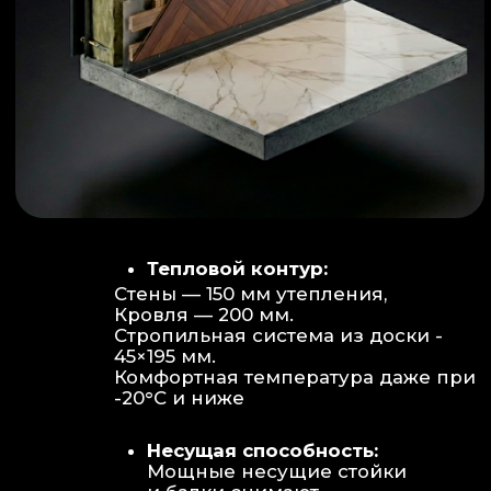
Объем:
Высота потолков 2.70 м
создает огромное пространство для
отдыха не типичное для модульных
конструкций.
Бесшовность:
Стык модулей
практически незаметен, плитка и
декор переходят без визуальных
разрывов.
Отделка:
Интерьер с использованием
декоративных реек и керамогранита.