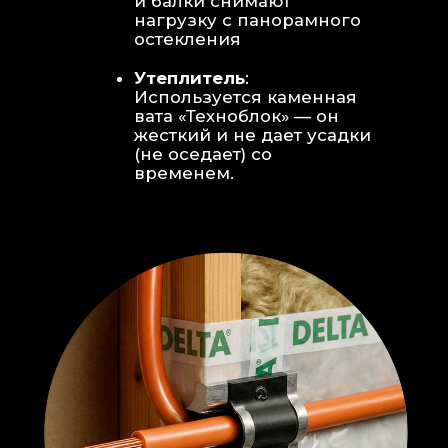
Откосы без пластика:
Ламинат
уложен «елочкой» прямо на
откосы, вплотную к
алюминиевому профилю без
наличников и видимого
герметика.