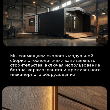
Прокладка
: Кабель проходит в
нишах контр-бруса, не
нарушая целостность
утеплителя.