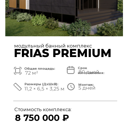
модульный банный комплекс
TISAN LUXE
Срок
Общая площадь:
80 дней
48 м²
изготовления:
Размеры (ДxШxВ):
Монтаж:
5 дней
11,7 × 3,9 × 3,25 м
Стоимость комплекса:
6 950 000 ₽
СМОТРЕТЬ ПРОЕКТ