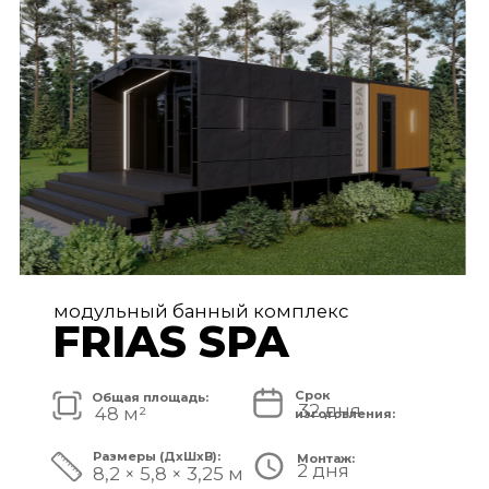
FRIAS PREMIUM
Срок
Общая площадь:
80 дней
72 м²
изготовления:
Размеры (ДxШxВ):
Монтаж:
5 дней
11,2 × 6,5 × 3,25 м
Стоимость комплекса:
8 750 000 ₽
СМОТРЕТЬ ПРОЕКТ