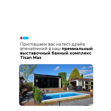
Материалы фасада
: В составе
фасадных материалов: гибкая
керамика, натуральный планкен из
лиственницы, шлифованный
керамогранит
Приглашаем вас на тест-драйв
впечатлений в наш
премиальный
выставочный банный комплекс
Tisan Max