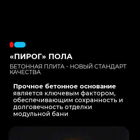
Правильный уклон
: Уклон для слива
воды формируется еще на этапе заливки
бетонной плиты на производстве, а не
толстым слоем клея. Все углы запилены
под 45 градусов.
Эпоксидная затирка
: Не впитывает влагу,
не темнеет, защищает швы навсегда.