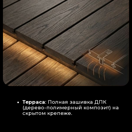
Керамогранит
укладывается под
гребенку прямо на бетон —
надежность камня.
Встроенный электрический
теплый пол: по всей площади
комплекса, интегрирован прямо
в плиту для равномерного
прогрева
Армированная бетонная плита (5
см):
Заливается поверх