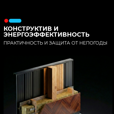
утеплителя. Обеспечивает
полное отсутствие вибраций и
«батутности»
Утепление:
150 мм основного
утеплителя в полу + бетонная
стяжка с интегрированным
теплым полом
Фундамент:
Свайное поле +
обвязочный брус 150x150
(сухая строганная доска,
обработанная праймером и
сшитая в единый брус)
ИНТЕРЬЕР:
КОМНАТА ОТДЫХА
ПРОСТРАНСТВО И СВЕТ
Огромное окно для
максимального
естественного света и
визуального объединения с
участком