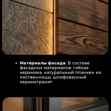
Защита от влаги:
Обеспечивается за счет
пароизоляционной пленки
(без разрывов), что
предотвращает
проникновения пара в
утеплитель и исключает
риск возникновения
плесени