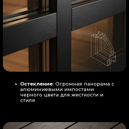
Гидроизоляция: двойная защита
от протечек:
Мы выполняем
гидроизоляцию в два слоя с
обязательной проклейкой всех
стыков и примыканий. Это
исключает риск протечек даже в
сложных местах (углы, вводы
труб).
«ПИРОГ» ПОЛА
БЕТОННАЯ ПЛИТА - НОВЫЙ СТАНДАРТ
КАЧЕСТВА
Прочное бетонное основание
является ключевым фактором,
обеспечивающим сохранность и
долговечность отделки
модульной бани