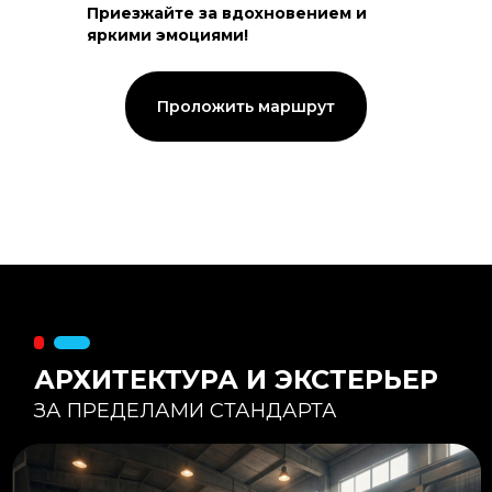
Приезжайте за вдохновением и
яркими эмоциями!
Тепловой контур:
Стены — 150 мм утепления,
Кровля — 200 мм.
Стропильная система из доски -
Проложить маршрут
45×195 мм.
Комфортная температура даже при
-20°С и ниже
Несущая способность:
Мощные несущие стойки
и балки снимают
нагрузку с панорамного
остекления
Утеплитель
:
Используется каменная
вата «Техноблок» — он
жесткий и не дает усадки
(не оседает) со
временем.