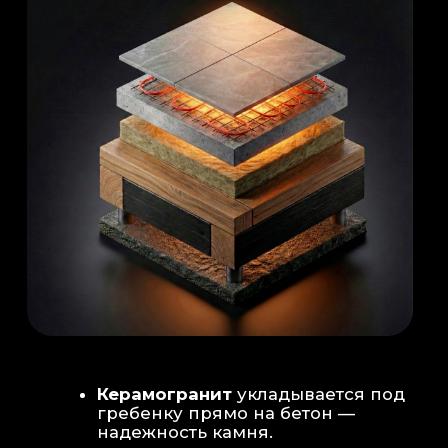
Душевая система
: Установка двух
душевых стоек (кастомизация под запрос
заказчика для большого количества
гостей)
Обливное устройство
: «Каскад» на 30
литров в облицовке. Мы добавляем
систему для повышения надежности
набора воды.