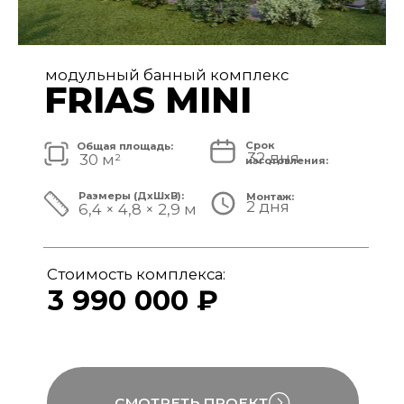
модульный банный комплекс
FRIAS
Срок
Общая площадь:
32 дня
40 м²
изготовления:
Размеры (ДxШxВ):
Монтаж:
2 дня
8,4 × 4,8 × 3,1 м
Стоимость комплекса:
4 890 000 ₽