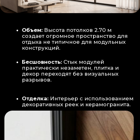
Smart-управление:
Во всех зонах
установлены Wi-Fi терморегуляторы,
позволяющие управлять климатом
дистанционно с телефона
Умный дом:
Предусмотрена
интеграция с голосовым помощником
Алиса, а также возможность установки
умных розеток и выключателей (по
дополнительному запросу).
ИНТЕРЬЕР:
САНУЗЕЛ И ТЕХНИЧЕСКИЙ БЛОК