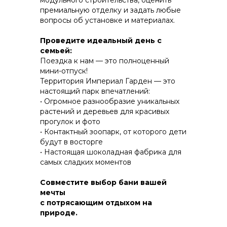
модульного строительства, оценить
премиальную отделку и задать любые
вопросы об установке и материалах.
КОНСТРУКТИВ И
Проведите идеальный день с
ЭНЕРГОЭФФЕКТИВНОСТЬ
семьей:
Поездка к нам — это полноценный
ПРАКТИЧНОСТЬ И ЗАЩИТА ОТ НЕПОГОДЫ
мини-отпуск!
Территория Империал Гарден — это
настоящий парк впечатлений:
• Огромное разнообразие уникальных
растений и деревьев для красивых
прогулок и фото
• Контактный зоопарк, от которого дети
будут в восторгe
• Настоящая шоколадная фабрика для
самых сладких моментов
Совместите выбор бани вашей
мечты
с потрясающим отдыхом на
природе.