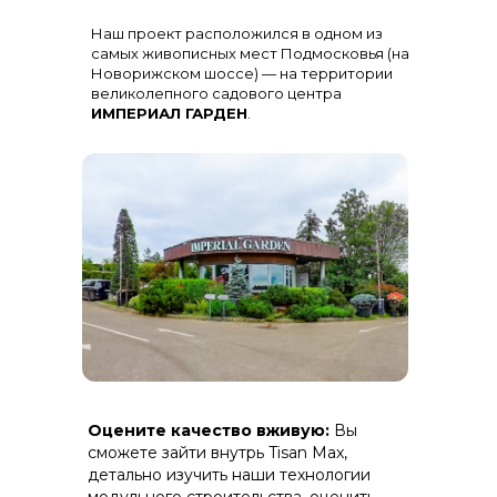
Остекление
: Огромная панорама с
Наш проект расположился в одном из
алюминиевыми импостами
черного цвета для жесткости и
самых живописных мест Подмосковья (на
стиля
Новорижском шоссе) — на территории
великолепного садового центра
ИМПЕРИАЛ ГАРДЕН
.
Терраса
: Полная зашивка ДПК
Оцените качество вживую:
Вы
(дерево-полимерный композит) на
скрытом крепеже.
сможете зайти внутрь Tisan Max,
детально изучить наши технологии