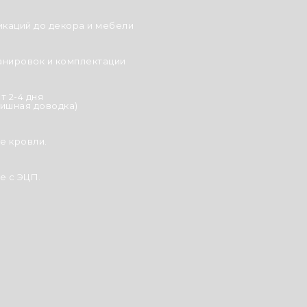
икаций до декора и мебели
анировок и комплектации
т 2-4 дня
ишная доводка)
е кровли.
 с ЭЦП.