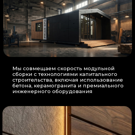
Прокладка
: Кабель проходит в
нишах контр-бруса, не
нарушая целостность
утеплителя.