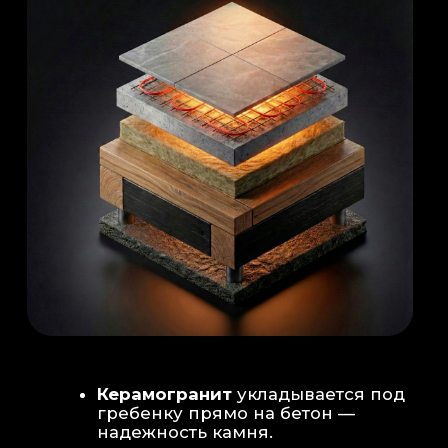
Душевая система
: Установка двух
душевых стоек (кастомизация под запрос
заказчика для большого количества
гостей)
Обливное устройство
: «Каскад» на 30
литров в облицовке. Мы добавляем
систему для повышения надежности
набора воды.