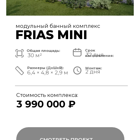
модульный банный комплекс
FRIAS
Срок
Общая площадь:
32 дня
40 м²
изготовления:
Размеры (ДxШxВ):
Монтаж:
2 дня
8,4 × 4,8 × 3,1 м
Стоимость комплекса:
4 890 000 ₽