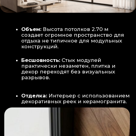
Smart-управление:
Во всех зонах
установлены Wi-Fi терморегуляторы,
позволяющие управлять климатом
дистанционно с телефона
Умный дом:
Предусмотрена
интеграция с голосовым помощником
Алиса, а также возможность установки
умных розеток и выключателей (по
дополнительному запросу).
ИНТЕРЬЕР:
САНУЗЕЛ И ТЕХНИЧЕСКИЙ БЛОК