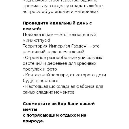
модульного строительства, оценить
премиальную отделку и задать любые
вопросы об установке и материалах.
КОНСТРУКТИВ И
Проведите идеальный день с
ЭНЕРГОЭФФЕКТИВНОСТЬ
семьей:
Поездка к нам — это полноценный
ПРАКТИЧНОСТЬ И ЗАЩИТА ОТ НЕПОГОДЫ
мини-отпуск!
Территория Империал Гарден — это
настоящий парк впечатлений:
• Огромное разнообразие уникальных
растений и деревьев для красивых
прогулок и фото
• Контактный зоопарк, от которого дети
будут в восторгe
• Настоящая шоколадная фабрика для
самых сладких моментов
Совместите выбор бани вашей
мечты
с потрясающим отдыхом на
природе.