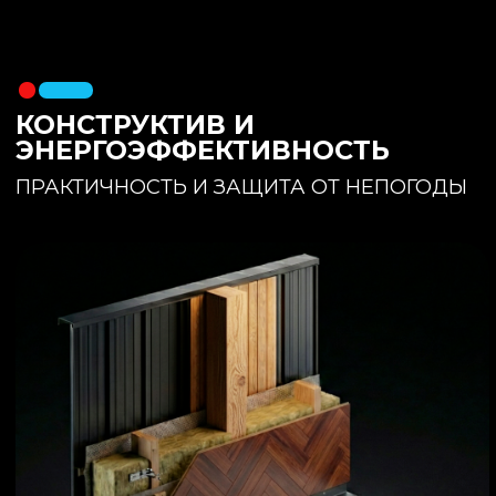
утеплителя. Обеспечивает
полное отсутствие вибраций и
«батутности»
Утепление:
150 мм основного
утеплителя в полу + бетонная
стяжка с интегрированным
теплым полом
Фундамент:
Свайное поле +
обвязочный брус 150x150
(сухая строганная доска,
обработанная праймером и
сшитая в единый брус)
ИНТЕРЬЕР:
КОМНАТА ОТДЫХА
ПРОСТРАНСТВО И СВЕТ
Огромное окно для
максимального
естественного света и
визуального объединения с
участком