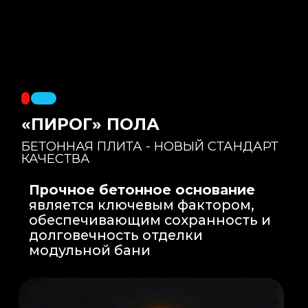
Правильный уклон
: Уклон для слива
воды формируется еще на этапе заливки
бетонной плиты на производстве, а не
толстым слоем клея. Все углы запилены
под 45 градусов.
Эпоксидная затирка
: Не впитывает влагу,
не темнеет, защищает швы навсегда.