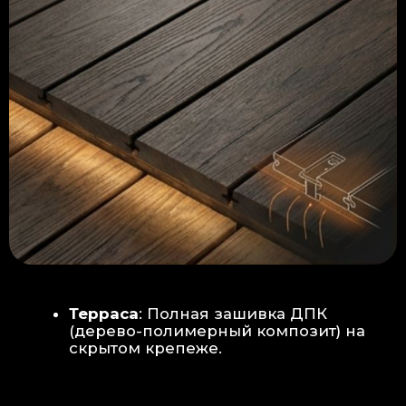
Керамогранит
укладывается под
гребенку прямо на бетон —
надежность камня.
Встроенный электрический
теплый пол: по всей площади
комплекса, интегрирован прямо
в плиту для равномерного
прогрева
Армированная бетонная плита (5
см):
Заливается поверх