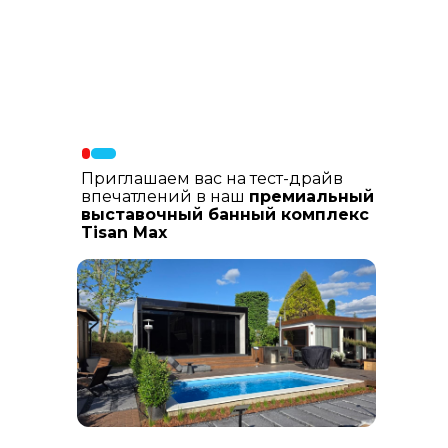
Материалы фасада
: В составе
фасадных материалов: гибкая
керамика, натуральный планкен из
лиственницы, шлифованный
керамогранит
Приглашаем вас на тест-драйв
впечатлений в наш
премиальный
выставочный банный комплекс
Tisan Max