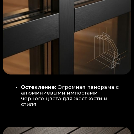
Гидроизоляция: двойная защита
от протечек:
Мы выполняем
гидроизоляцию в два слоя с
обязательной проклейкой всех
стыков и примыканий. Это
исключает риск протечек даже в
сложных местах (углы, вводы
труб).
«ПИРОГ» ПОЛА
БЕТОННАЯ ПЛИТА - НОВЫЙ СТАНДАРТ
КАЧЕСТВА
Прочное бетонное основание
является ключевым фактором,
обеспечивающим сохранность и
долговечность отделки
модульной бани