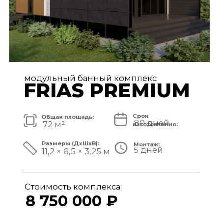
модульный банный комплекс
TISAN LUXE
Срок
Общая площадь:
80 дней
48 м²
изготовления:
Размеры (ДxШxВ):
Монтаж:
5 дней
11,7 × 3,9 × 3,25 м
Стоимость комплекса:
6 950 000 ₽
СМОТРЕТЬ ПРОЕКТ