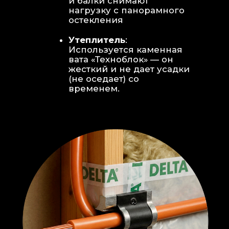
Откосы без пластика:
Ламинат
уложен «елочкой» прямо на
откосы, вплотную к
алюминиевому профилю без
наличников и видимого
герметика.