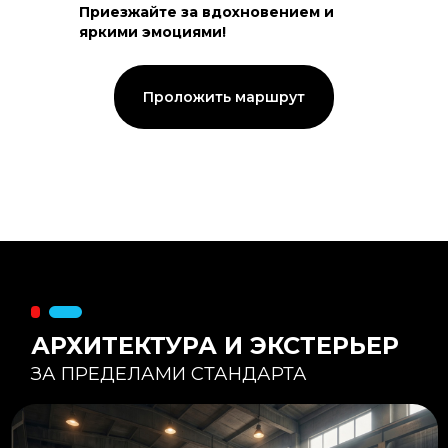
Приезжайте за вдохновением и
яркими эмоциями!
Тепловой контур:
Стены — 150 мм утепления,
Кровля — 200 мм.
Стропильная система из доски -
Проложить маршрут
45×195 мм.
Комфортная температура даже при
-20°С и ниже
Несущая способность:
Мощные несущие стойки
и балки снимают
нагрузку с панорамного
остекления
Утеплитель
:
Используется каменная
вата «Техноблок» — он
жесткий и не дает усадки
(не оседает) со
временем.