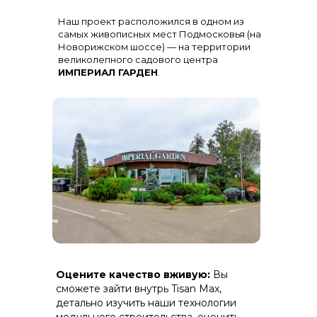
Остекление
: Огромная панорама с
Наш проект расположился в одном из
алюминиевыми импостами
черного цвета для жесткости и
самых живописных мест Подмосковья (на
стиля
Новорижском шоссе) — на территории
великолепного садового центра
ИМПЕРИАЛ ГАРДЕН
.
Терраса
: Полная зашивка ДПК
Оцените качество вживую:
Вы
(дерево-полимерный композит) на
скрытом крепеже.
сможете зайти внутрь Tisan Max,
детально изучить наши технологии