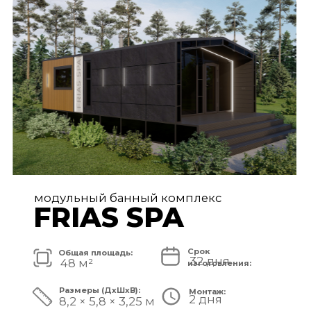
FRIAS PREMIUM
Срок
Общая площадь:
80 дней
72 м²
изготовления:
Размеры (ДxШxВ):
Монтаж:
5 дней
11,2 × 6,5 × 3,25 м
Стоимость комплекса:
8 750 000 ₽
СМОТРЕТЬ ПРОЕКТ