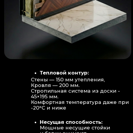
Объем:
Высота потолков 2.70 м
создает огромное пространство для
отдыха не типичное для модульных
конструкций.
Бесшовность:
Стык модулей
практически незаметен, плитка и
декор переходят без визуальных
разрывов.
Отделка:
Интерьер с использованием
декоративных реек и керамогранита.