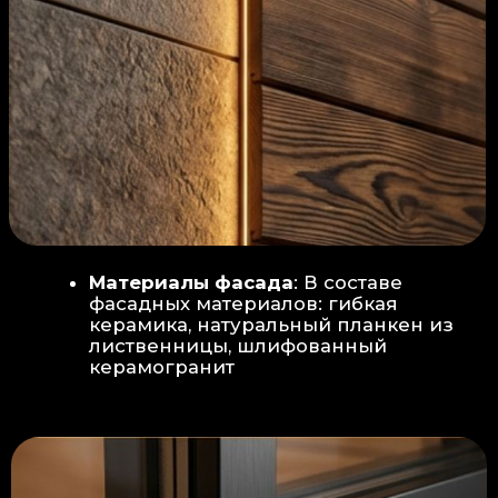
Защита от влаги:
Обеспечивается за счет
пароизоляционной пленки
(без разрывов), что
предотвращает
проникновения пара в
утеплитель и исключает
риск возникновения
плесени