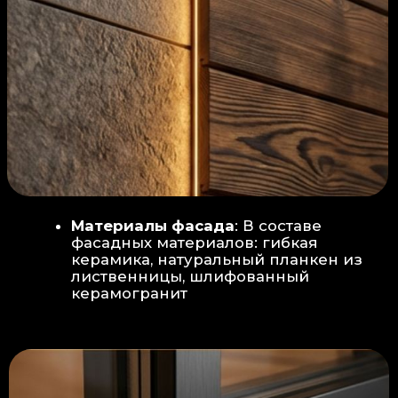
Защита от влаги:
Обеспечивается за счет
пароизоляционной пленки
(без разрывов), что
предотвращает
проникновения пара в
утеплитель и исключает
риск возникновения
плесени