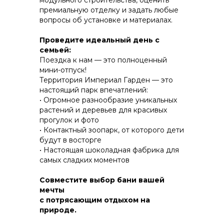
модульного строительства, оценить
премиальную отделку и задать любые
вопросы об установке и материалах.
КОНСТРУКТИВ И
Проведите идеальный день с
ЭНЕРГОЭФФЕКТИВНОСТЬ
семьей:
Поездка к нам — это полноценный
ПРАКТИЧНОСТЬ И ЗАЩИТА ОТ НЕПОГОДЫ
мини-отпуск!
Территория Империал Гарден — это
настоящий парк впечатлений:
• Огромное разнообразие уникальных
растений и деревьев для красивых
прогулок и фото
• Контактный зоопарк, от которого дети
будут в восторгe
• Настоящая шоколадная фабрика для
самых сладких моментов
Совместите выбор бани вашей
мечты
с потрясающим отдыхом на
природе.