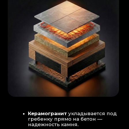
Душевая система
: Установка двух
душевых стоек (кастомизация под запрос
заказчика для большого количества
гостей)
Обливное устройство
: «Каскад» на 30
литров в облицовке. Мы добавляем
систему для повышения надежности
набора воды.