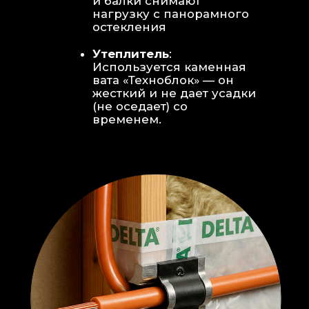
Откосы без пластика:
Ламинат
уложен «елочкой» прямо на
откосы, вплотную к
алюминиевому профилю без
наличников и видимого
герметика.