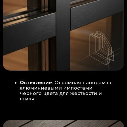
Гидроизоляция: двойная защита
от протечек:
Мы выполняем
гидроизоляцию в два слоя с
обязательной проклейкой всех
стыков и примыканий. Это
исключает риск протечек даже в
сложных местах (углы, вводы
труб).
«ПИРОГ» ПОЛА
БЕТОННАЯ ПЛИТА - НОВЫЙ СТАНДАРТ
КАЧЕСТВА
Прочное бетонное основание
является ключевым фактором,
обеспечивающим сохранность и
долговечность отделки
модульной бани