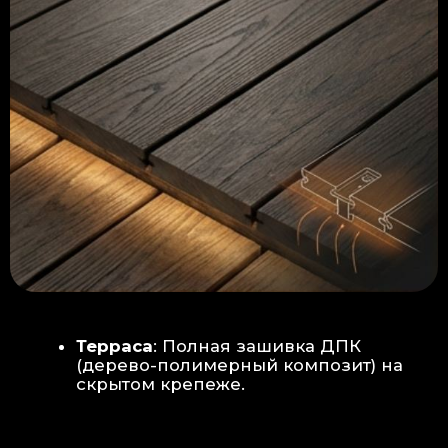
Керамогранит
укладывается под
гребенку прямо на бетон —
надежность камня.
Встроенный электрический
теплый пол: по всей площади
комплекса, интегрирован прямо
в плиту для равномерного
прогрева
Армированная бетонная плита (5
см):
Заливается поверх