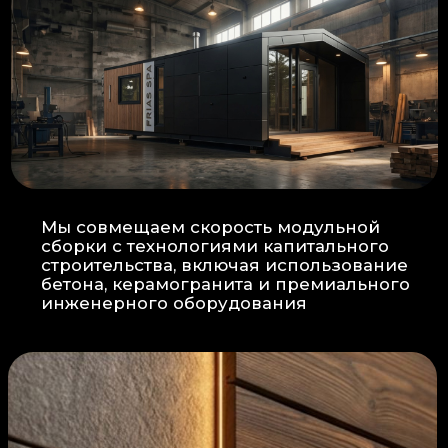
Прокладка
: Кабель проходит в
нишах контр-бруса, не
нарушая целостность
утеплителя.