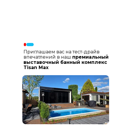
Материалы фасада
: В составе
фасадных материалов: гибкая
керамика, натуральный планкен из
лиственницы, шлифованный
керамогранит
Приглашаем вас на тест-драйв
впечатлений в наш
премиальный
выставочный банный комплекс
Tisan Max