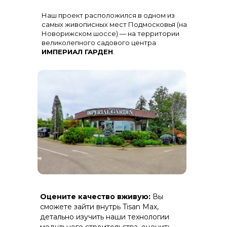
Остекление
: Огромная панорама с
Наш проект расположился в одном из
алюминиевыми импостами
черного цвета для жесткости и
самых живописных мест Подмосковья (на
стиля
Новорижском шоссе) — на территории
великолепного садового центра
ИМПЕРИАЛ ГАРДЕН
.
Терраса
: Полная зашивка ДПК
Оцените качество вживую:
Вы
(дерево-полимерный композит) на
скрытом крепеже.
сможете зайти внутрь Tisan Max,
детально изучить наши технологии