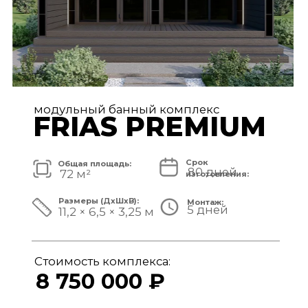
модульный банный комплекс
TISAN LUXE
Срок
Общая площадь:
80 дней
48 м²
изготовления:
Размеры (ДxШxВ):
Монтаж:
5 дней
11,7 × 3,9 × 3,25 м
Стоимость комплекса:
6 950 000 ₽
СМОТРЕТЬ ПРОЕКТ