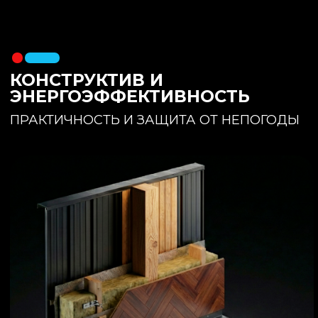
утеплителя. Обеспечивает
полное отсутствие вибраций и
«батутности»
Утепление:
150 мм основного
утеплителя в полу + бетонная
стяжка с интегрированным
теплым полом
Фундамент:
Свайное поле +
обвязочный брус 150x150
(сухая строганная доска,
обработанная праймером и
сшитая в единый брус)
ИНТЕРЬЕР:
КОМНАТА ОТДЫХА
ПРОСТРАНСТВО И СВЕТ
Огромное окно для
максимального
естественного света и
визуального объединения с
участком