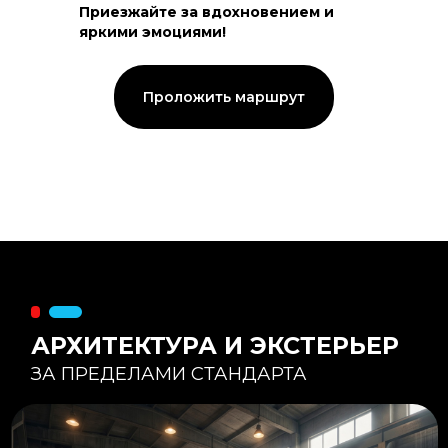
Приезжайте за вдохновением и
яркими эмоциями!
Тепловой контур:
Стены — 150 мм утепления,
Кровля — 200 мм.
Стропильная система из доски -
Проложить маршрут
45×195 мм.
Комфортная температура даже при
-20°С и ниже
Несущая способность:
Мощные несущие стойки
и балки снимают
нагрузку с панорамного
остекления
Утеплитель
:
Используется каменная
вата «Техноблок» — он
жесткий и не дает усадки
(не оседает) со
временем.