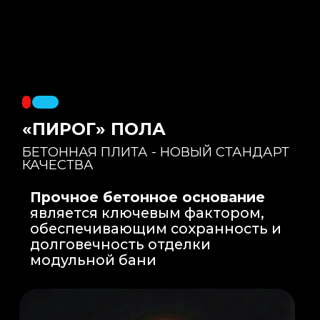
Правильный уклон
: Уклон для слива
воды формируется еще на этапе заливки
бетонной плиты на производстве, а не
толстым слоем клея. Все углы запилены
под 45 градусов.
Эпоксидная затирка
: Не впитывает влагу,
не темнеет, защищает швы навсегда.