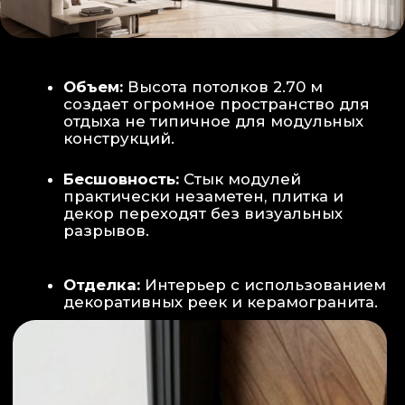
Smart-управление:
Во всех зонах
установлены Wi-Fi терморегуляторы,
позволяющие управлять климатом
дистанционно с телефона
Умный дом:
Предусмотрена
интеграция с голосовым помощником
Алиса, а также возможность установки
умных розеток и выключателей (по
дополнительному запросу).
ИНТЕРЬЕР:
САНУЗЕЛ И ТЕХНИЧЕСКИЙ БЛОК