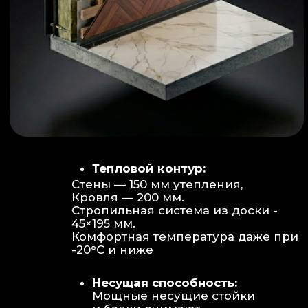
Объем:
Высота потолков 2.70 м
создает огромное пространство для
отдыха не типичное для модульных
конструкций.
Бесшовность:
Стык модулей
практически незаметен, плитка и
декор переходят без визуальных
разрывов.
Отделка:
Интерьер с использованием
декоративных реек и керамогранита.