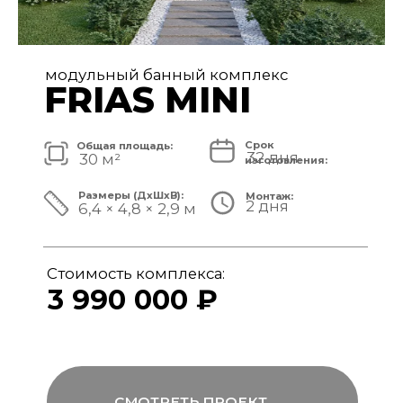
модульный банный комплекс
FRIAS
Срок
Общая площадь:
32 дня
40 м²
изготовления:
Размеры (ДxШxВ):
Монтаж:
2 дня
8,4 × 4,8 × 3,1 м
Стоимость комплекса:
4 890 000 ₽