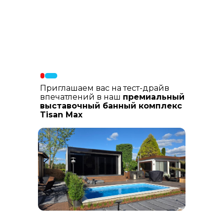
Материалы фасада
: В составе
фасадных материалов: гибкая
керамика, натуральный планкен из
лиственницы, шлифованный
керамогранит
Приглашаем вас на тест-драйв
впечатлений в наш
премиальный
выставочный банный комплекс
Tisan Max