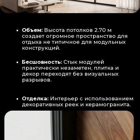
Smart-управление:
Во всех зонах
установлены Wi-Fi терморегуляторы,
позволяющие управлять климатом
дистанционно с телефона
Умный дом:
Предусмотрена
интеграция с голосовым помощником
Алиса, а также возможность установки
умных розеток и выключателей (по
дополнительному запросу).
ИНТЕРЬЕР:
САНУЗЕЛ И ТЕХНИЧЕСКИЙ БЛОК