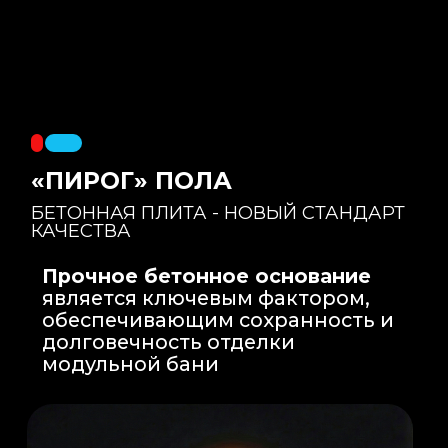
Правильный уклон
: Уклон для слива
воды формируется еще на этапе заливки
бетонной плиты на производстве, а не
толстым слоем клея. Все углы запилены
под 45 градусов.
Эпоксидная затирка
: Не впитывает влагу,
не темнеет, защищает швы навсегда.