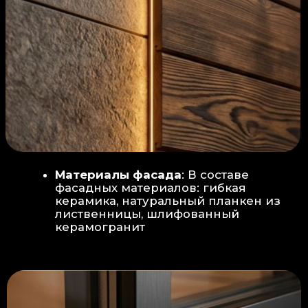
Защита от влаги:
Обеспечивается за счет
пароизоляционной пленки
(без разрывов), что
предотвращает
проникновения пара в
утеплитель и исключает
риск возникновения
плесени