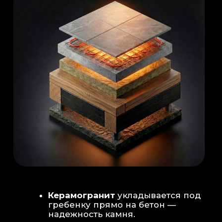
Душевая система
: Установка двух
душевых стоек (кастомизация под запрос
заказчика для большого количества
гостей)
Обливное устройство
: «Каскад» на 30
литров в облицовке. Мы добавляем
систему для повышения надежности
набора воды.