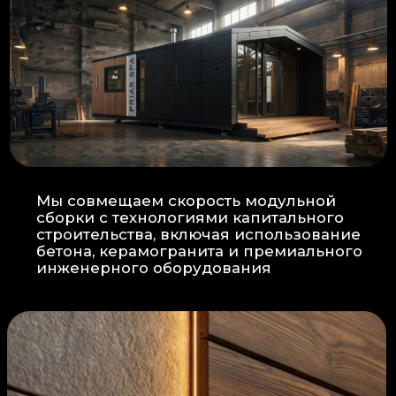
Прокладка
: Кабель проходит в
нишах контр-бруса, не
нарушая целостность
утеплителя.