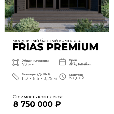
модульный банный комплекс
TISAN LUXE
Срок
Общая площадь:
80 дней
48 м²
изготовления:
Размеры (ДxШxВ):
Монтаж:
5 дней
11,7 × 3,9 × 3,25 м
Стоимость комплекса:
6 950 000 ₽
СМОТРЕТЬ ПРОЕКТ