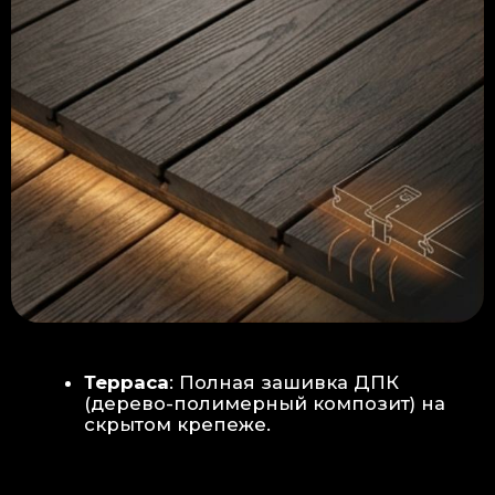
Керамогранит
укладывается под
гребенку прямо на бетон —
надежность камня.
Встроенный электрический
теплый пол: по всей площади
комплекса, интегрирован прямо
в плиту для равномерного
прогрева
Армированная бетонная плита (5
см):
Заливается поверх