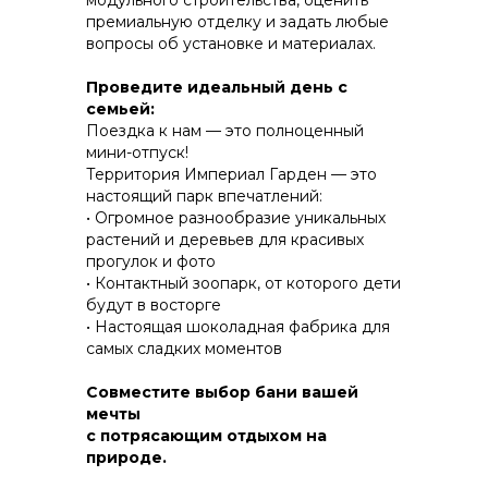
модульного строительства, оценить
премиальную отделку и задать любые
вопросы об установке и материалах.
КОНСТРУКТИВ И
Проведите идеальный день с
ЭНЕРГОЭФФЕКТИВНОСТЬ
семьей:
Поездка к нам — это полноценный
ПРАКТИЧНОСТЬ И ЗАЩИТА ОТ НЕПОГОДЫ
мини-отпуск!
Территория Империал Гарден — это
настоящий парк впечатлений:
• Огромное разнообразие уникальных
растений и деревьев для красивых
прогулок и фото
• Контактный зоопарк, от которого дети
будут в восторгe
• Настоящая шоколадная фабрика для
самых сладких моментов
Совместите выбор бани вашей
мечты
с потрясающим отдыхом на
природе.