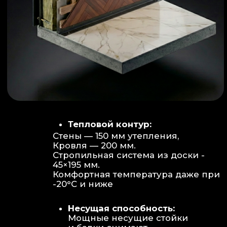
Объем:
Высота потолков 2.70 м
создает огромное пространство для
отдыха не типичное для модульных
конструкций.
Бесшовность:
Стык модулей
практически незаметен, плитка и
декор переходят без визуальных
разрывов.
Отделка:
Интерьер с использованием
декоративных реек и керамогранита.