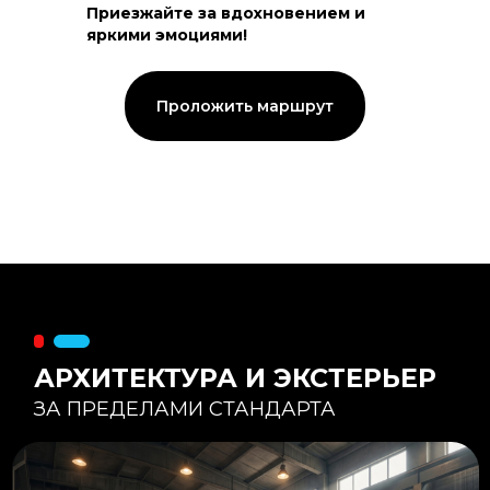
Приезжайте за вдохновением и
яркими эмоциями!
Тепловой контур:
Стены — 150 мм утепления,
Кровля — 200 мм.
Стропильная система из доски -
Проложить маршрут
45×195 мм.
Комфортная температура даже при
-20°С и ниже
Несущая способность:
Мощные несущие стойки
и балки снимают
нагрузку с панорамного
остекления
Утеплитель
:
Используется каменная
вата «Техноблок» — он
жесткий и не дает усадки
(не оседает) со
временем.