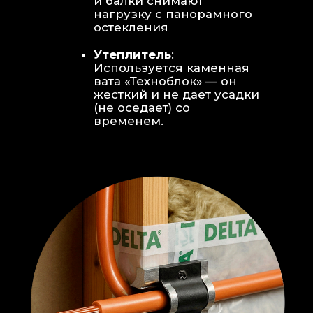
Откосы без пластика:
Ламинат
уложен «елочкой» прямо на
откосы, вплотную к
алюминиевому профилю без
наличников и видимого
герметика.