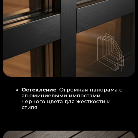
Гидроизоляция: двойная защита
от протечек:
Мы выполняем
гидроизоляцию в два слоя с
обязательной проклейкой всех
стыков и примыканий. Это
исключает риск протечек даже в
сложных местах (углы, вводы
труб).
«ПИРОГ» ПОЛА
БЕТОННАЯ ПЛИТА - НОВЫЙ СТАНДАРТ
КАЧЕСТВА
Прочное бетонное основание
является ключевым фактором,
обеспечивающим сохранность и
долговечность отделки
модульной бани