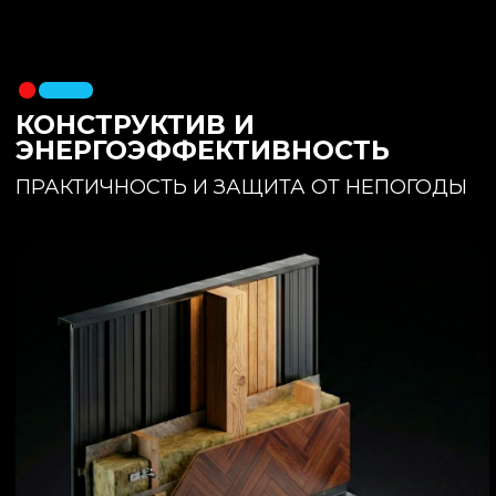
утеплителя. Обеспечивает
полное отсутствие вибраций и
«батутности»
Утепление:
150 мм основного
утеплителя в полу + бетонная
стяжка с интегрированным
теплым полом
Фундамент:
Свайное поле +
обвязочный брус 150x150
(сухая строганная доска,
обработанная праймером и
сшитая в единый брус)
ИНТЕРЬЕР:
КОМНАТА ОТДЫХА
ПРОСТРАНСТВО И СВЕТ
Огромное окно для
максимального
естественного света и
визуального объединения с
участком