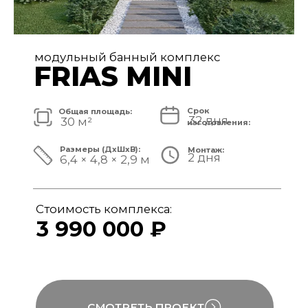
модульный банный комплекс
FRIAS
Срок
Общая площадь:
32 дня
40 м²
изготовления:
Размеры (ДxШxВ):
Монтаж:
2 дня
8,4 × 4,8 × 3,1 м
Стоимость комплекса:
4 890 000 ₽