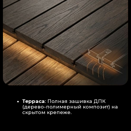
Керамогранит
укладывается под
гребенку прямо на бетон —
надежность камня.
Встроенный электрический
теплый пол: по всей площади
комплекса, интегрирован прямо
в плиту для равномерного
прогрева
Армированная бетонная плита (5
см):
Заливается поверх