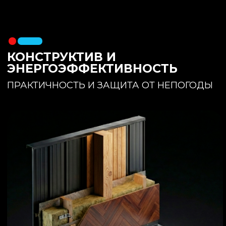
утеплителя. Обеспечивает
полное отсутствие вибраций и
«батутности»
Утепление:
150 мм основного
утеплителя в полу + бетонная
стяжка с интегрированным
теплым полом
Фундамент:
Свайное поле +
обвязочный брус 150x150
(сухая строганная доска,
обработанная праймером и
сшитая в единый брус)
ИНТЕРЬЕР:
КОМНАТА ОТДЫХА
ПРОСТРАНСТВО И СВЕТ
Огромное окно для
максимального
естественного света и
визуального объединения с
участком