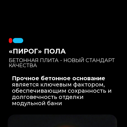
Правильный уклон
: Уклон для слива
воды формируется еще на этапе заливки
бетонной плиты на производстве, а не
толстым слоем клея. Все углы запилены
под 45 градусов.
Эпоксидная затирка
: Не впитывает влагу,
не темнеет, защищает швы навсегда.