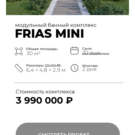
модульный банный комплекс
FRIAS
Срок
Общая площадь:
32 дня
40 м²
изготовления:
Размеры (ДxШxВ):
Монтаж:
2 дня
8,4 × 4,8 × 3,1 м
Стоимость комплекса:
4 890 000 ₽