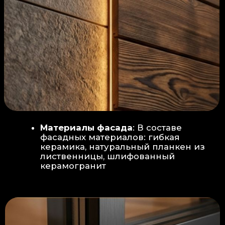
Защита от влаги:
Обеспечивается за счет
пароизоляционной пленки
(без разрывов), что
предотвращает
проникновения пара в
утеплитель и исключает
риск возникновения
плесени