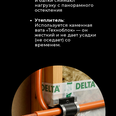
Откосы без пластика:
Ламинат
уложен «елочкой» прямо на
откосы, вплотную к
алюминиевому профилю без
наличников и видимого
герметика.