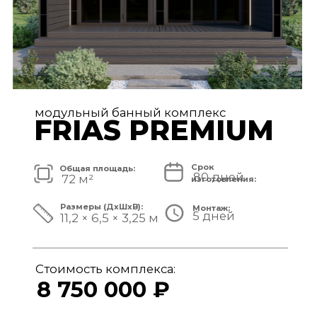
модульный банный комплекс
TISAN LUXE
Срок
Общая площадь:
80 дней
48 м²
изготовления:
Размеры (ДxШxВ):
Монтаж:
5 дней
11,7 × 3,9 × 3,25 м
Стоимость комплекса:
6 950 000 ₽
СМОТРЕТЬ ПРОЕКТ