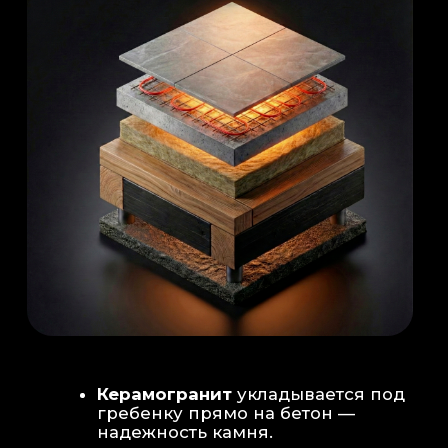
Душевая система
: Установка двух
душевых стоек (кастомизация под запрос
заказчика для большого количества
гостей)
Обливное устройство
: «Каскад» на 30
литров в облицовке. Мы добавляем
систему для повышения надежности
набора воды.