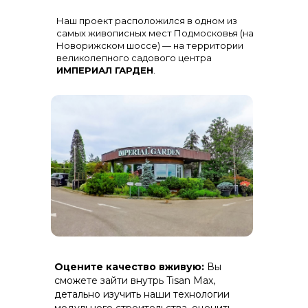
Остекление
: Огромная панорама с
Наш проект расположился в одном из
алюминиевыми импостами
черного цвета для жесткости и
самых живописных мест Подмосковья (на
стиля
Новорижском шоссе) — на территории
великолепного садового центра
ИМПЕРИАЛ ГАРДЕН
.
Терраса
: Полная зашивка ДПК
Оцените качество вживую:
Вы
(дерево-полимерный композит) на
скрытом крепеже.
сможете зайти внутрь Tisan Max,
детально изучить наши технологии