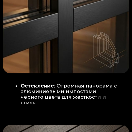
Гидроизоляция: двойная защита
от протечек:
Мы выполняем
гидроизоляцию в два слоя с
обязательной проклейкой всех
стыков и примыканий. Это
исключает риск протечек даже в
сложных местах (углы, вводы
труб).
«ПИРОГ» ПОЛА
БЕТОННАЯ ПЛИТА - НОВЫЙ СТАНДАРТ
КАЧЕСТВА
Прочное бетонное основание
является ключевым фактором,
обеспечивающим сохранность и
долговечность отделки
модульной бани