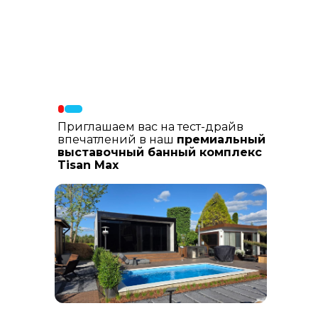
Материалы фасада
: В составе
фасадных материалов: гибкая
керамика, натуральный планкен из
лиственницы, шлифованный
керамогранит
Приглашаем вас на тест-драйв
впечатлений в наш
премиальный
выставочный банный комплекс
Tisan Max