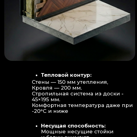
Объем:
Высота потолков 2.70 м
создает огромное пространство для
отдыха не типичное для модульных
конструкций.
Бесшовность:
Стык модулей
практически незаметен, плитка и
декор переходят без визуальных
разрывов.
Отделка:
Интерьер с использованием
декоративных реек и керамогранита.