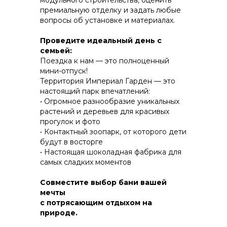
модульного строительства, оценить
премиальную отделку и задать любые
вопросы об установке и материалах.
КОНСТРУКТИВ И
Проведите идеальный день с
ЭНЕРГОЭФФЕКТИВНОСТЬ
семьей:
Поездка к нам — это полноценный
ПРАКТИЧНОСТЬ И ЗАЩИТА ОТ НЕПОГОДЫ
мини-отпуск!
Территория Империал Гарден — это
настоящий парк впечатлений:
• Огромное разнообразие уникальных
растений и деревьев для красивых
прогулок и фото
• Контактный зоопарк, от которого дети
будут в восторгe
• Настоящая шоколадная фабрика для
самых сладких моментов
Совместите выбор бани вашей
мечты
с потрясающим отдыхом на
природе.