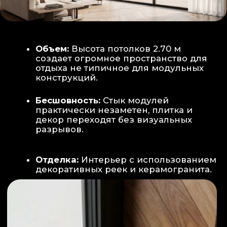
Smart-управление:
Во всех зонах
установлены Wi-Fi терморегуляторы,
позволяющие управлять климатом
дистанционно с телефона
Умный дом:
Предусмотрена
интеграция с голосовым помощником
Алиса, а также возможность установки
умных розеток и выключателей (по
дополнительному запросу).
ИНТЕРЬЕР:
САНУЗЕЛ И ТЕХНИЧЕСКИЙ БЛОК