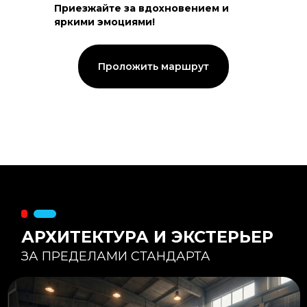
Приезжайте за вдохновением и
яркими эмоциями!
Тепловой контур:
Стены — 150 мм утепления,
Кровля — 200 мм.
Стропильная система из доски -
Проложить маршрут
45×195 мм.
Комфортная температура даже при
-20°С и ниже
Несущая способность:
Мощные несущие стойки
и балки снимают
нагрузку с панорамного
остекления
Утеплитель
:
Используется каменная
вата «Техноблок» — он
жесткий и не дает усадки
(не оседает) со
временем.