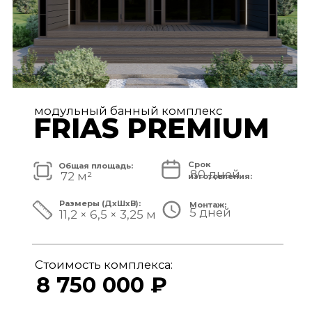
модульный банный комплекс
TISAN LUXE
Срок
Общая площадь:
80 дней
48 м²
изготовления:
Размеры (ДxШxВ):
Монтаж:
5 дней
11,7 × 3,9 × 3,25 м
Стоимость комплекса:
6 950 000 ₽
СМОТРЕТЬ ПРОЕКТ