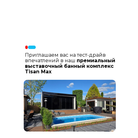
Материалы фасада
: В составе
фасадных материалов: гибкая
керамика, натуральный планкен из
лиственницы, шлифованный
керамогранит
Приглашаем вас на тест-драйв
впечатлений в наш
премиальный
выставочный банный комплекс
Tisan Max