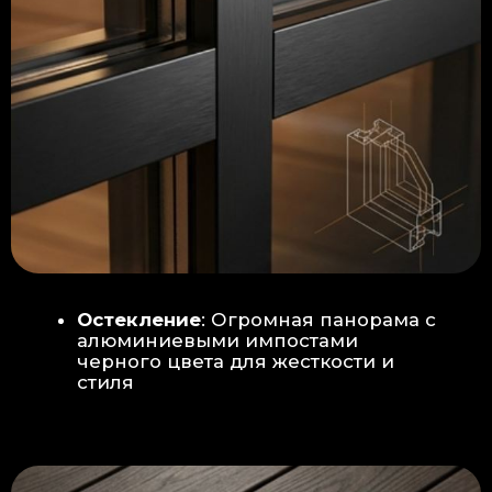
Гидроизоляция: двойная защита
от протечек:
Мы выполняем
гидроизоляцию в два слоя с
обязательной проклейкой всех
стыков и примыканий. Это
исключает риск протечек даже в
сложных местах (углы, вводы
труб).
«ПИРОГ» ПОЛА
БЕТОННАЯ ПЛИТА - НОВЫЙ СТАНДАРТ
КАЧЕСТВА
Прочное бетонное основание
является ключевым фактором,
обеспечивающим сохранность и
долговечность отделки
модульной бани