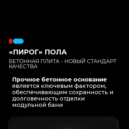
Правильный уклон
: Уклон для слива
воды формируется еще на этапе заливки
бетонной плиты на производстве, а не
толстым слоем клея. Все углы запилены
под 45 градусов.
Эпоксидная затирка
: Не впитывает влагу,
не темнеет, защищает швы навсегда.