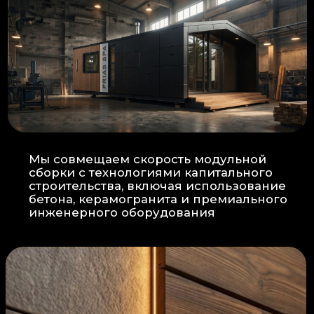
Прокладка
: Кабель проходит в
нишах контр-бруса, не
нарушая целостность
утеплителя.