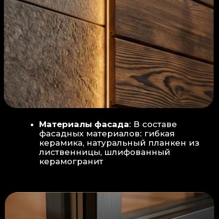
Защита от влаги:
Обеспечивается за счет
пароизоляционной пленки
(без разрывов), что
предотвращает
проникновения пара в
утеплитель и исключает
риск возникновения
плесени