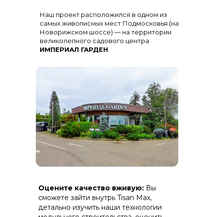
Остекление
: Огромная панорама с
Наш проект расположился в одном из
алюминиевыми импостами
черного цвета для жесткости и
самых живописных мест Подмосковья (на
стиля
Новорижском шоссе) — на территории
великолепного садового центра
ИМПЕРИАЛ ГАРДЕН
.
Терраса
: Полная зашивка ДПК
Оцените качество вживую:
Вы
(дерево-полимерный композит) на
скрытом крепеже.
сможете зайти внутрь Tisan Max,
детально изучить наши технологии