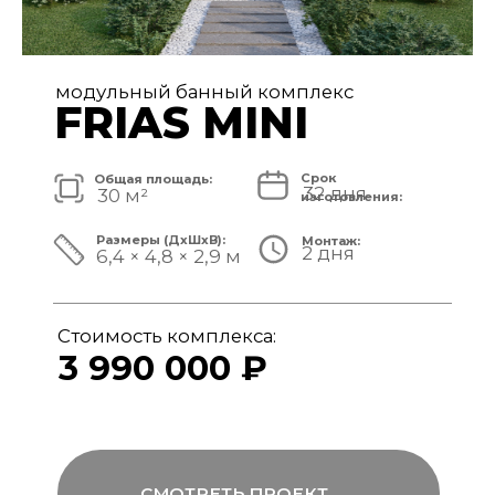
модульный банный комплекс
FRIAS
Срок
Общая площадь:
32 дня
40 м²
изготовления:
Размеры (ДxШxВ):
Монтаж:
2 дня
8,4 × 4,8 × 3,1 м
Стоимость комплекса:
4 890 000 ₽