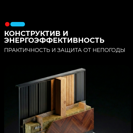
утеплителя. Обеспечивает
полное отсутствие вибраций и
«батутности»
Утепление:
150 мм основного
утеплителя в полу + бетонная
стяжка с интегрированным
теплым полом
Фундамент:
Свайное поле +
обвязочный брус 150x150
(сухая строганная доска,
обработанная праймером и
сшитая в единый брус)
ИНТЕРЬЕР:
КОМНАТА ОТДЫХА
ПРОСТРАНСТВО И СВЕТ
Огромное окно для
максимального
естественного света и
визуального объединения с
участком