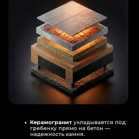
Душевая система
: Установка двух
душевых стоек (кастомизация под запрос
заказчика для большого количества
гостей)
Обливное устройство
: «Каскад» на 30
литров в облицовке. Мы добавляем
систему для повышения надежности
набора воды.