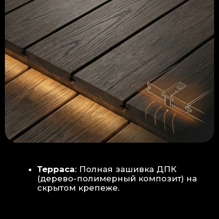
Керамогранит
укладывается под
гребенку прямо на бетон —
надежность камня.
Встроенный электрический
теплый пол: по всей площади
комплекса, интегрирован прямо
в плиту для равномерного
прогрева
Армированная бетонная плита (5
см):
Заливается поверх