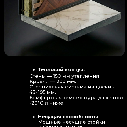
Объем:
Высота потолков 2.70 м
создает огромное пространство для
отдыха не типичное для модульных
конструкций.
Бесшовность:
Стык модулей
практически незаметен, плитка и
декор переходят без визуальных
разрывов.
Отделка:
Интерьер с использованием
декоративных реек и керамогранита.