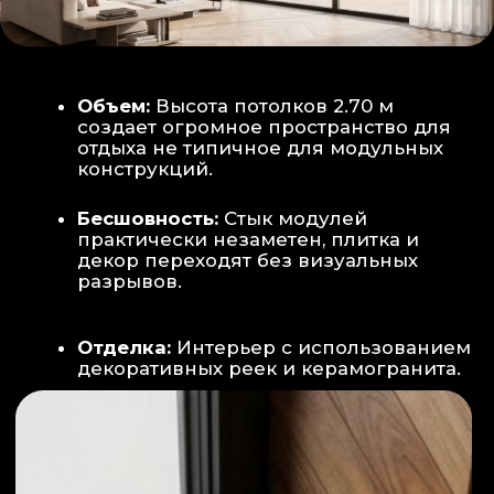
Smart-управление:
Во всех зонах
установлены Wi-Fi терморегуляторы,
позволяющие управлять климатом
дистанционно с телефона
Умный дом:
Предусмотрена
интеграция с голосовым помощником
Алиса, а также возможность установки
умных розеток и выключателей (по
дополнительному запросу).
ИНТЕРЬЕР:
САНУЗЕЛ И ТЕХНИЧЕСКИЙ БЛОК