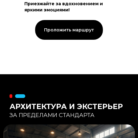
Приезжайте за вдохновением и
яркими эмоциями!
Тепловой контур:
Стены — 150 мм утепления,
Кровля — 200 мм.
Стропильная система из доски -
Проложить маршрут
45×195 мм.
Комфортная температура даже при
-20°С и ниже
Несущая способность:
Мощные несущие стойки
и балки снимают
нагрузку с панорамного
остекления
Утеплитель
:
Используется каменная
вата «Техноблок» — он
жесткий и не дает усадки
(не оседает) со
временем.