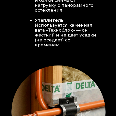
Откосы без пластика:
Ламинат
уложен «елочкой» прямо на
откосы, вплотную к
алюминиевому профилю без
наличников и видимого
герметика.