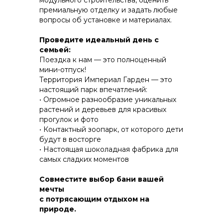
модульного строительства, оценить
премиальную отделку и задать любые
вопросы об установке и материалах.
КОНСТРУКТИВ И
Проведите идеальный день с
ЭНЕРГОЭФФЕКТИВНОСТЬ
семьей:
Поездка к нам — это полноценный
ПРАКТИЧНОСТЬ И ЗАЩИТА ОТ НЕПОГОДЫ
мини-отпуск!
Территория Империал Гарден — это
настоящий парк впечатлений:
• Огромное разнообразие уникальных
растений и деревьев для красивых
прогулок и фото
• Контактный зоопарк, от которого дети
будут в восторгe
• Настоящая шоколадная фабрика для
самых сладких моментов
Совместите выбор бани вашей
мечты
с потрясающим отдыхом на
природе.