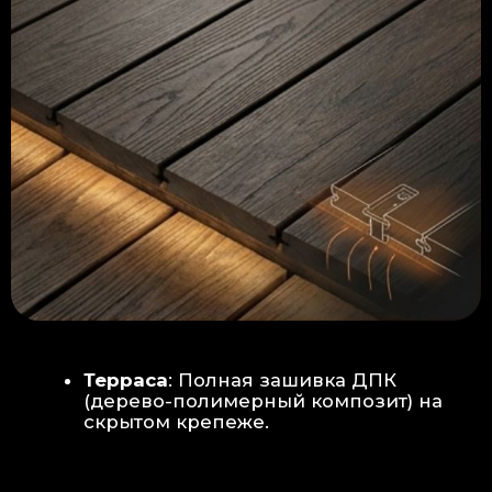
Керамогранит
укладывается под
гребенку прямо на бетон —
надежность камня.
Встроенный электрический
теплый пол: по всей площади
комплекса, интегрирован прямо
в плиту для равномерного
прогрева
Армированная бетонная плита (5
см):
Заливается поверх