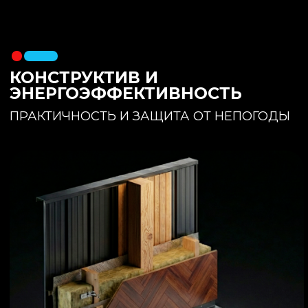
утеплителя. Обеспечивает
полное отсутствие вибраций и
«батутности»
Утепление:
150 мм основного
утеплителя в полу + бетонная
стяжка с интегрированным
теплым полом
Фундамент:
Свайное поле +
обвязочный брус 150x150
(сухая строганная доска,
обработанная праймером и
сшитая в единый брус)
ИНТЕРЬЕР:
КОМНАТА ОТДЫХА
ПРОСТРАНСТВО И СВЕТ
Огромное окно для
максимального
естественного света и
визуального объединения с
участком