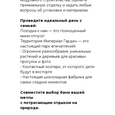
модульного строительства, оценить
премиальную отделку и задать любые
вопросы об установке и материалах.
КОНСТРУКТИВ И
Проведите идеальный день с
ЭНЕРГОЭФФЕКТИВНОСТЬ
семьей:
Поездка к нам — это полноценный
ПРАКТИЧНОСТЬ И ЗАЩИТА ОТ НЕПОГОДЫ
мини-отпуск!
Территория Империал Гарден — это
настоящий парк впечатлений:
• Огромное разнообразие уникальных
растений и деревьев для красивых
прогулок и фото
• Контактный зоопарк, от которого дети
будут в восторгe
• Настоящая шоколадная фабрика для
самых сладких моментов
Совместите выбор бани вашей
мечты
с потрясающим отдыхом на
природе.