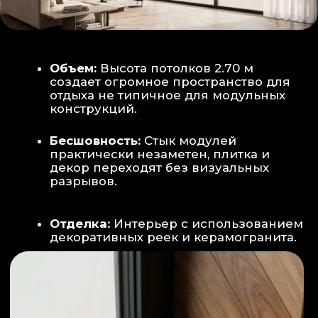
Smart-управление:
Во всех зонах
установлены Wi-Fi терморегуляторы,
позволяющие управлять климатом
дистанционно с телефона
Умный дом:
Предусмотрена
интеграция с голосовым помощником
Алиса, а также возможность установки
умных розеток и выключателей (по
дополнительному запросу).
ИНТЕРЬЕР:
САНУЗЕЛ И ТЕХНИЧЕСКИЙ БЛОК