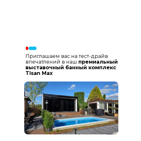
Материалы фасада
: В составе
фасадных материалов: гибкая
керамика, натуральный планкен из
лиственницы, шлифованный
керамогранит
Приглашаем вас на тест-драйв
впечатлений в наш
премиальный
выставочный банный комплекс
Tisan Max