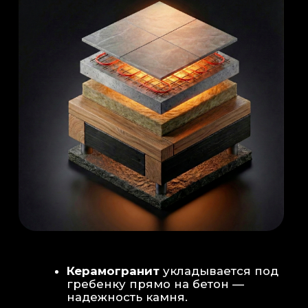
Душевая система
: Установка двух
душевых стоек (кастомизация под запрос
заказчика для большого количества
гостей)
Обливное устройство
: «Каскад» на 30
литров в облицовке. Мы добавляем
систему для повышения надежности
набора воды.