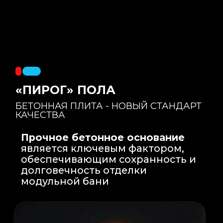
Правильный уклон
: Уклон для слива
воды формируется еще на этапе заливки
бетонной плиты на производстве, а не
толстым слоем клея. Все углы запилены
под 45 градусов.
Эпоксидная затирка
: Не впитывает влагу,
не темнеет, защищает швы навсегда.