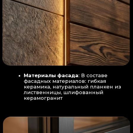
Защита от влаги:
Обеспечивается за счет
пароизоляционной пленки
(без разрывов), что
предотвращает
проникновения пара в
утеплитель и исключает
риск возникновения
плесени