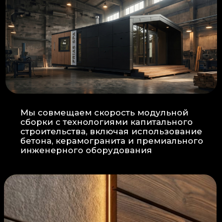
Прокладка
: Кабель проходит в
нишах контр-бруса, не
нарушая целостность
утеплителя.