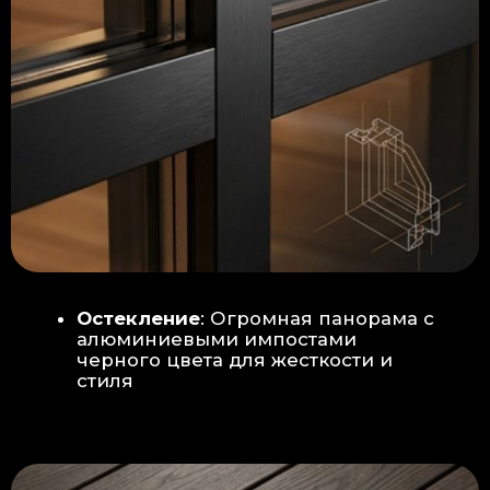
Гидроизоляция: двойная защита
от протечек:
Мы выполняем
гидроизоляцию в два слоя с
обязательной проклейкой всех
стыков и примыканий. Это
исключает риск протечек даже в
сложных местах (углы, вводы
труб).
«ПИРОГ» ПОЛА
БЕТОННАЯ ПЛИТА - НОВЫЙ СТАНДАРТ
КАЧЕСТВА
Прочное бетонное основание
является ключевым фактором,
обеспечивающим сохранность и
долговечность отделки
модульной бани