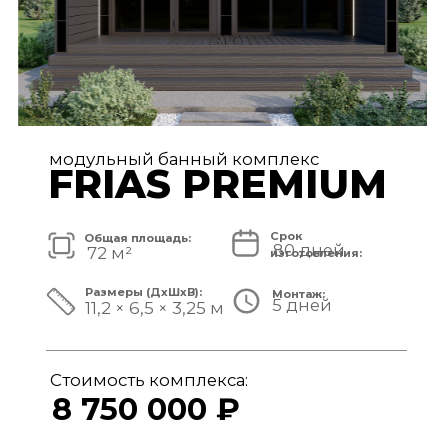
модульный банный комплекс
TISAN LUXE
Срок
Общая площадь:
80 дней
48 м²
изготовления:
Размеры (ДxШxВ):
Монтаж:
5 дней
11,7 × 3,9 × 3,25 м
Стоимость комплекса:
6 950 000 ₽
СМОТРЕТЬ ПРОЕКТ