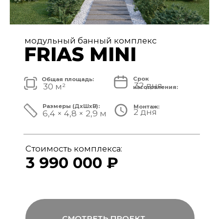
модульный банный комплекс
FRIAS
Срок
Общая площадь:
32 дня
40 м²
изготовления:
Размеры (ДxШxВ):
Монтаж:
2 дня
8,4 × 4,8 × 3,1 м
Стоимость комплекса:
4 890 000 ₽