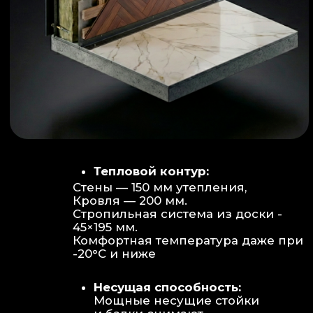
Объем:
Высота потолков 2.70 м
создает огромное пространство для
отдыха не типичное для модульных
конструкций.
Бесшовность:
Стык модулей
практически незаметен, плитка и
декор переходят без визуальных
разрывов.
Отделка:
Интерьер с использованием
декоративных реек и керамогранита.