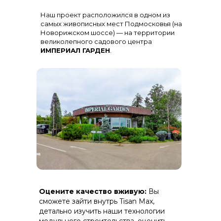
Остекление
: Огромная панорама с
Наш проект расположился в одном из
алюминиевыми импостами
черного цвета для жесткости и
самых живописных мест Подмосковья (на
стиля
Новорижском шоссе) — на территории
великолепного садового центра
ИМПЕРИАЛ ГАРДЕН
.
Терраса
: Полная зашивка ДПК
Оцените качество вживую:
Вы
(дерево-полимерный композит) на
скрытом крепеже.
сможете зайти внутрь Tisan Max,
детально изучить наши технологии