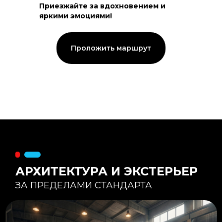
Приезжайте за вдохновением и
яркими эмоциями!
Тепловой контур:
Стены — 150 мм утепления,
Кровля — 200 мм.
Стропильная система из доски -
Проложить маршрут
45×195 мм.
Комфортная температура даже при
-20°С и ниже
Несущая способность:
Мощные несущие стойки
и балки снимают
нагрузку с панорамного
остекления
Утеплитель
:
Используется каменная
вата «Техноблок» — он
жесткий и не дает усадки
(не оседает) со
временем.