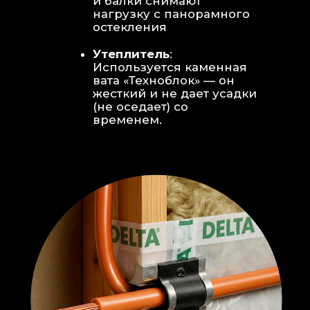
Откосы без пластика:
Ламинат
уложен «елочкой» прямо на
откосы, вплотную к
алюминиевому профилю без
наличников и видимого
герметика.