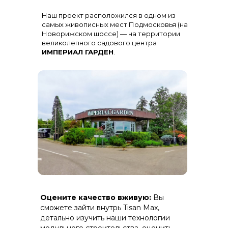
Остекление
: Огромная панорама с
Наш проект расположился в одном из
алюминиевыми импостами
черного цвета для жесткости и
самых живописных мест Подмосковья (на
стиля
Новорижском шоссе) — на территории
великолепного садового центра
ИМПЕРИАЛ ГАРДЕН
.
Терраса
: Полная зашивка ДПК
Оцените качество вживую:
Вы
(дерево-полимерный композит) на
скрытом крепеже.
сможете зайти внутрь Tisan Max,
детально изучить наши технологии