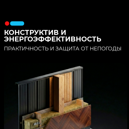
утеплителя. Обеспечивает
полное отсутствие вибраций и
«батутности»
Утепление:
150 мм основного
утеплителя в полу + бетонная
стяжка с интегрированным
теплым полом
Фундамент:
Свайное поле +
обвязочный брус 150x150
(сухая строганная доска,
обработанная праймером и
сшитая в единый брус)
ИНТЕРЬЕР:
КОМНАТА ОТДЫХА
ПРОСТРАНСТВО И СВЕТ
Огромное окно для
максимального
естественного света и
визуального объединения с
участком