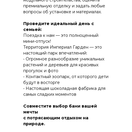
модульного строительства, оценить
премиальную отделку и задать любые
вопросы об установке и материалах.
КОНСТРУКТИВ И
Проведите идеальный день с
ЭНЕРГОЭФФЕКТИВНОСТЬ
семьей:
Поездка к нам — это полноценный
ПРАКТИЧНОСТЬ И ЗАЩИТА ОТ НЕПОГОДЫ
мини-отпуск!
Территория Империал Гарден — это
настоящий парк впечатлений:
• Огромное разнообразие уникальных
растений и деревьев для красивых
прогулок и фото
• Контактный зоопарк, от которого дети
будут в восторгe
• Настоящая шоколадная фабрика для
самых сладких моментов
Совместите выбор бани вашей
мечты
с потрясающим отдыхом на
природе.