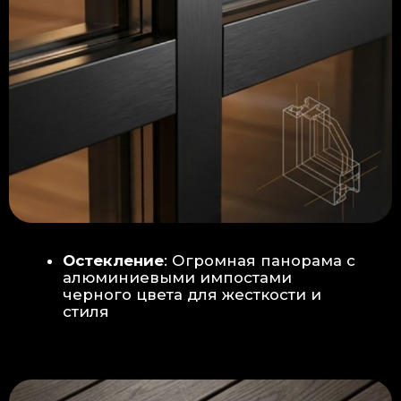
Гидроизоляция: двойная защита
от протечек:
Мы выполняем
гидроизоляцию в два слоя с
обязательной проклейкой всех
стыков и примыканий. Это
исключает риск протечек даже в
сложных местах (углы, вводы
труб).
«ПИРОГ» ПОЛА
БЕТОННАЯ ПЛИТА - НОВЫЙ СТАНДАРТ
КАЧЕСТВА
Прочное бетонное основание
является ключевым фактором,
обеспечивающим сохранность и
долговечность отделки
модульной бани