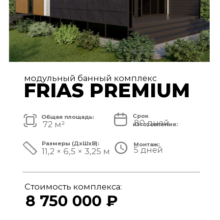
модульный банный комплекс
TISAN LUXE
Срок
Общая площадь:
80 дней
48 м²
изготовления:
Размеры (ДxШxВ):
Монтаж:
5 дней
11,7 × 3,9 × 3,25 м
Стоимость комплекса:
6 950 000 ₽
СМОТРЕТЬ ПРОЕКТ