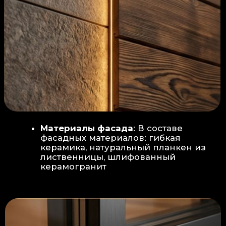
Защита от влаги:
Обеспечивается за счет
пароизоляционной пленки
(без разрывов), что
предотвращает
проникновения пара в
утеплитель и исключает
риск возникновения
плесени