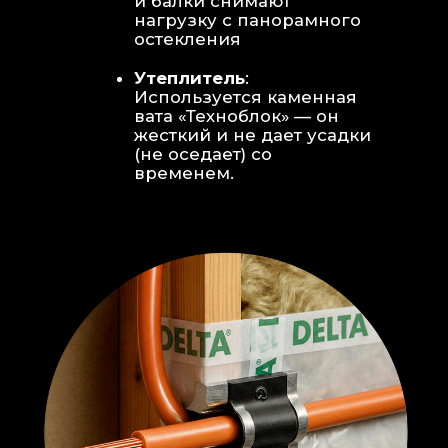
Откосы без пластика:
Ламинат
уложен «елочкой» прямо на
откосы, вплотную к
алюминиевому профилю без
наличников и видимого
герметика.