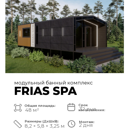
FRIAS PREMIUM
Срок
Общая площадь:
80 дней
72 м²
изготовления:
Размеры (ДxШxВ):
Монтаж:
5 дней
11,2 × 6,5 × 3,25 м
Стоимость комплекса:
8 750 000 ₽
СМОТРЕТЬ ПРОЕКТ