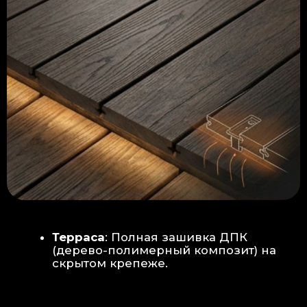
Керамогранит
укладывается под
гребенку прямо на бетон —
надежность камня.
Встроенный электрический
теплый пол: по всей площади
комплекса, интегрирован прямо
в плиту для равномерного
прогрева
Армированная бетонная плита (5
см):
Заливается поверх