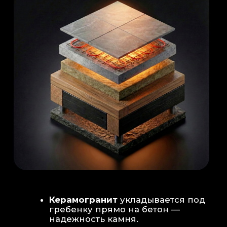
Душевая система
: Установка двух
душевых стоек (кастомизация под запрос
заказчика для большого количества
гостей)
Обливное устройство
: «Каскад» на 30
литров в облицовке. Мы добавляем
систему для повышения надежности
набора воды.