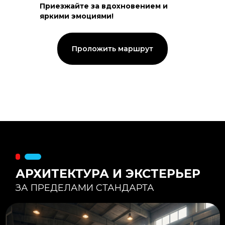
Приезжайте за вдохновением и
яркими эмоциями!
Тепловой контур:
Стены — 150 мм утепления,
Кровля — 200 мм.
Стропильная система из доски -
Проложить маршрут
45×195 мм.
Комфортная температура даже при
-20°С и ниже
Несущая способность:
Мощные несущие стойки
и балки снимают
нагрузку с панорамного
остекления
Утеплитель
:
Используется каменная
вата «Техноблок» — он
жесткий и не дает усадки
(не оседает) со
временем.