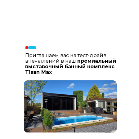
Материалы фасада
: В составе
фасадных материалов: гибкая
керамика, натуральный планкен из
лиственницы, шлифованный
керамогранит
Приглашаем вас на тест-драйв
впечатлений в наш
премиальный
выставочный банный комплекс
Tisan Max