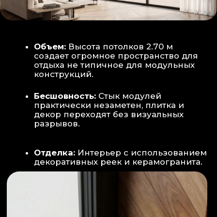
Smart-управление:
Во всех зонах
установлены Wi-Fi терморегуляторы,
позволяющие управлять климатом
дистанционно с телефона
Умный дом:
Предусмотрена
интеграция с голосовым помощником
Алиса, а также возможность установки
умных розеток и выключателей (по
дополнительному запросу).
ИНТЕРЬЕР:
САНУЗЕЛ И ТЕХНИЧЕСКИЙ БЛОК