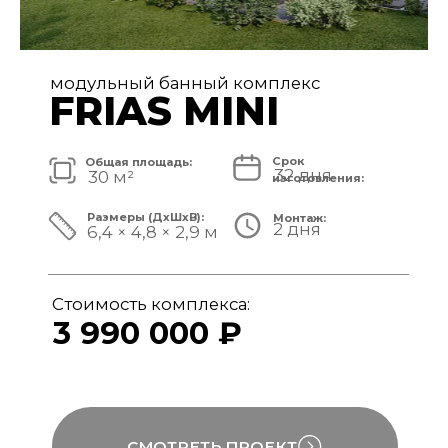
модульный банный комплекс
FRIAS
Срок
Общая площадь:
32 дня
40 м²
изготовления:
Размеры (ДxШxВ):
Монтаж:
2 дня
8,4 × 4,8 × 3,1 м
Стоимость комплекса:
4 890 000 ₽