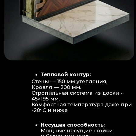
Объем:
Высота потолков 2.70 м
создает огромное пространство для
отдыха не типичное для модульных
конструкций.
Бесшовность:
Стык модулей
практически незаметен, плитка и
декор переходят без визуальных
разрывов.
Отделка:
Интерьер с использованием
декоративных реек и керамогранита.