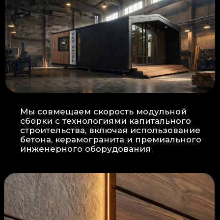
Прокладка
: Кабель проходит в
нишах контр-бруса, не
нарушая целостность
утеплителя.