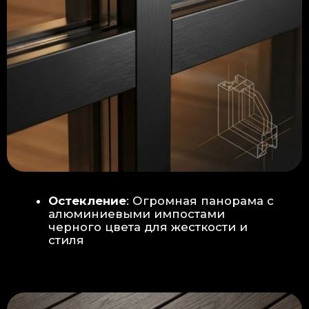
Гидроизоляция: двойная защита
от протечек:
Мы выполняем
гидроизоляцию в два слоя с
обязательной проклейкой всех
стыков и примыканий. Это
исключает риск протечек даже в
сложных местах (углы, вводы
труб).
«ПИРОГ» ПОЛА
БЕТОННАЯ ПЛИТА - НОВЫЙ СТАНДАРТ
КАЧЕСТВА
Прочное бетонное основание
является ключевым фактором,
обеспечивающим сохранность и
долговечность отделки
модульной бани