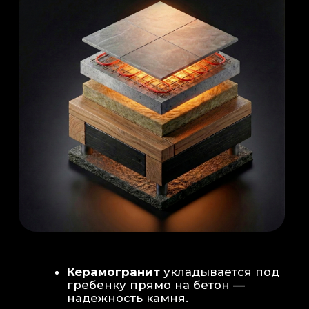
Душевая система
: Установка двух
душевых стоек (кастомизация под запрос
заказчика для большого количества
гостей)
Обливное устройство
: «Каскад» на 30
литров в облицовке. Мы добавляем
систему для повышения надежности
набора воды.