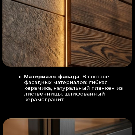
Защита от влаги:
Обеспечивается за счет
пароизоляционной пленки
(без разрывов), что
предотвращает
проникновения пара в
утеплитель и исключает
риск возникновения
плесени