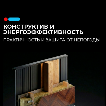
утеплителя. Обеспечивает
полное отсутствие вибраций и
«батутности»
Утепление:
150 мм основного
утеплителя в полу + бетонная
стяжка с интегрированным
теплым полом
Фундамент:
Свайное поле +
обвязочный брус 150x150
(сухая строганная доска,
обработанная праймером и
сшитая в единый брус)
ИНТЕРЬЕР:
КОМНАТА ОТДЫХА
ПРОСТРАНСТВО И СВЕТ
Огромное окно для
максимального
естественного света и
визуального объединения с
участком