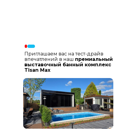
Материалы фасада
: В составе
фасадных материалов: гибкая
керамика, натуральный планкен из
лиственницы, шлифованный
керамогранит
Приглашаем вас на тест-драйв
впечатлений в наш
премиальный
выставочный банный комплекс
Tisan Max