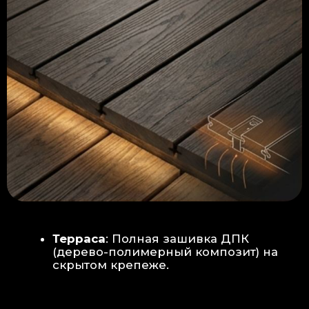
Керамогранит
укладывается под
гребенку прямо на бетон —
надежность камня.
Встроенный электрический
теплый пол: по всей площади
комплекса, интегрирован прямо
в плиту для равномерного
прогрева
Армированная бетонная плита (5
см):
Заливается поверх