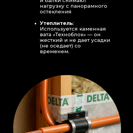
Откосы без пластика:
Ламинат
уложен «елочкой» прямо на
откосы, вплотную к
алюминиевому профилю без
наличников и видимого
герметика.