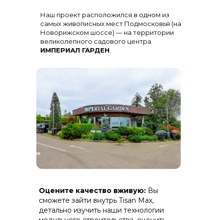
Остекление
: Огромная панорама с
Наш проект расположился в одном из
алюминиевыми импостами
черного цвета для жесткости и
самых живописных мест Подмосковья (на
стиля
Новорижском шоссе) — на территории
великолепного садового центра
ИМПЕРИАЛ ГАРДЕН
.
Терраса
: Полная зашивка ДПК
Оцените качество вживую:
Вы
(дерево-полимерный композит) на
скрытом крепеже.
сможете зайти внутрь Tisan Max,
детально изучить наши технологии