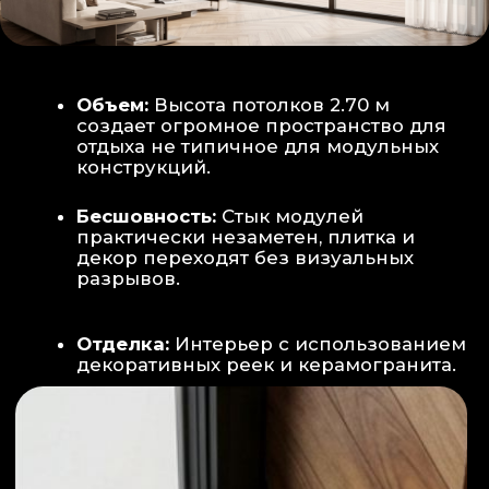
Smart-управление:
Во всех зонах
установлены Wi-Fi терморегуляторы,
позволяющие управлять климатом
дистанционно с телефона
Умный дом:
Предусмотрена
интеграция с голосовым помощником
Алиса, а также возможность установки
умных розеток и выключателей (по
дополнительному запросу).
ИНТЕРЬЕР:
САНУЗЕЛ И ТЕХНИЧЕСКИЙ БЛОК