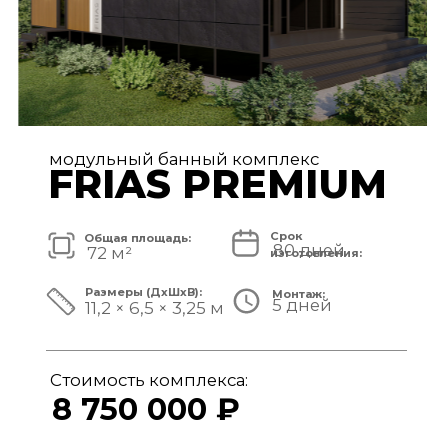
модульный банный комплекс
TISAN LUXE
Срок
Общая площадь:
80 дней
48 м²
изготовления:
Размеры (ДxШxВ):
Монтаж:
5 дней
11,7 × 3,9 × 3,25 м
Стоимость комплекса:
6 950 000 ₽
СМОТРЕТЬ ПРОЕКТ