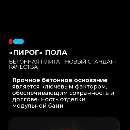
Правильный уклон
: Уклон для слива
воды формируется еще на этапе заливки
бетонной плиты на производстве, а не
толстым слоем клея. Все углы запилены
под 45 градусов.
Эпоксидная затирка
: Не впитывает влагу,
не темнеет, защищает швы навсегда.