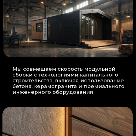
Прокладка
: Кабель проходит в
нишах контр-бруса, не
нарушая целостность
утеплителя.