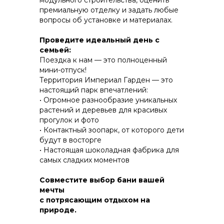
модульного строительства, оценить
премиальную отделку и задать любые
вопросы об установке и материалах.
КОНСТРУКТИВ И
Проведите идеальный день с
ЭНЕРГОЭФФЕКТИВНОСТЬ
семьей:
Поездка к нам — это полноценный
ПРАКТИЧНОСТЬ И ЗАЩИТА ОТ НЕПОГОДЫ
мини-отпуск!
Территория Империал Гарден — это
настоящий парк впечатлений:
• Огромное разнообразие уникальных
растений и деревьев для красивых
прогулок и фото
• Контактный зоопарк, от которого дети
будут в восторгe
• Настоящая шоколадная фабрика для
самых сладких моментов
Совместите выбор бани вашей
мечты
с потрясающим отдыхом на
природе.