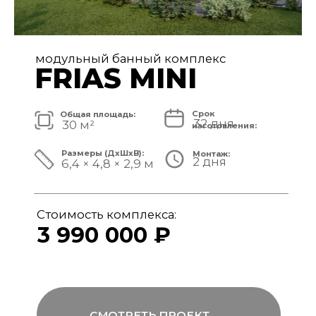
модульный банный комплекс
FRIAS
Срок
Общая площадь:
32 дня
40 м²
изготовления:
Размеры (ДxШxВ):
Монтаж:
2 дня
8,4 × 4,8 × 3,1 м
Стоимость комплекса:
4 890 000 ₽