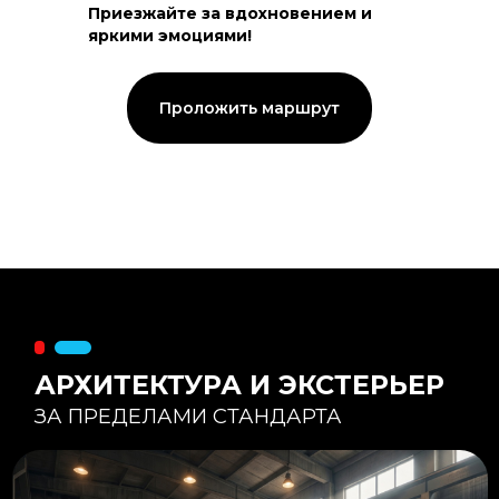
Приезжайте за вдохновением и
яркими эмоциями!
Тепловой контур:
Стены — 150 мм утепления,
Кровля — 200 мм.
Стропильная система из доски -
Проложить маршрут
45×195 мм.
Комфортная температура даже при
-20°С и ниже
Несущая способность:
Мощные несущие стойки
и балки снимают
нагрузку с панорамного
остекления
Утеплитель
:
Используется каменная
вата «Техноблок» — он
жесткий и не дает усадки
(не оседает) со
временем.