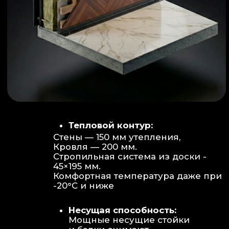
Объем:
Высота потолков 2.70 м
создает огромное пространство для
отдыха не типичное для модульных
конструкций.
Бесшовность:
Стык модулей
практически незаметен, плитка и
декор переходят без визуальных
разрывов.
Отделка:
Интерьер с использованием
декоративных реек и керамогранита.