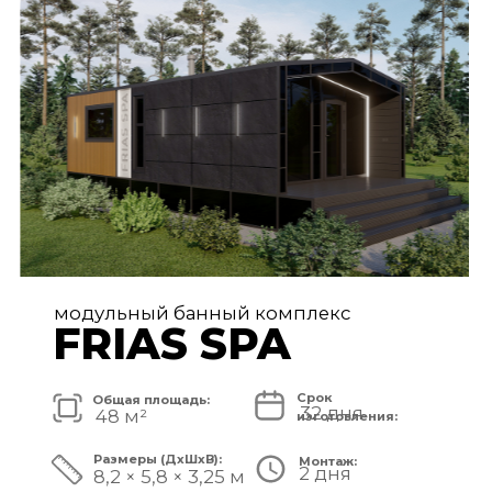
FRIAS PREMIUM
Срок
Общая площадь:
80 дней
72 м²
изготовления:
Размеры (ДxШxВ):
Монтаж:
5 дней
11,2 × 6,5 × 3,25 м
Стоимость комплекса:
8 750 000 ₽
СМОТРЕТЬ ПРОЕКТ