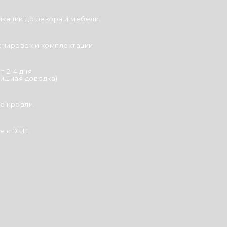
икаций до декора и мебели
анировок и комплектации
т 2-4 дня
ишная доводка)
е кровли.
 с ЭЦП.